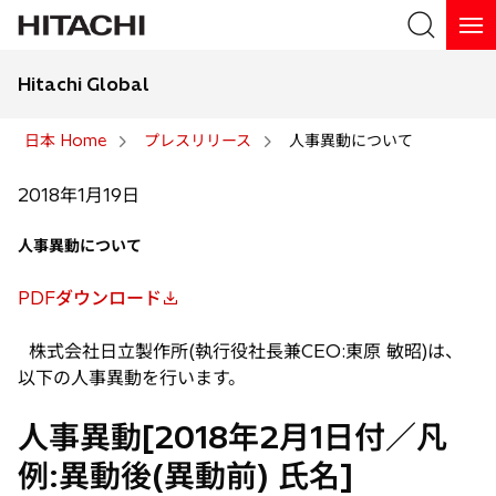
Hitachi Global
検索
日本 Home
プレスリリース
人事異動について
検索
2018年1月19日
人事異動について
PDFダウンロード
新
し
株式会社日立製作所(執行役社長兼CEO:東原 敏昭)は、
い
以下の人事異動を行います。
タ
ブ
人事異動[2018年2月1日付／凡
で
例:異動後(異動前) 氏名]
開
く