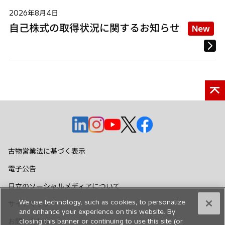
2026年8月4日
自己株式の取得状況に関するお知らせ
New
新
新
新
新
新
し
し
し
し
し
い
い
い
い
い
古物営業法に基づく表示
タ
タ
タ
タ
タ
電子公告
ブ
ブ
ブ
ブ
ブ
で
で
で
で
で
日立のソーシャルメディアについて
開
開
開
開
開
We use technology, such as cookies, to personalize
サイトマップ
く
く
く
く
く
and enhance your experience on this website. By
お問い合わせ
closing this banner or continuing to use this site (or