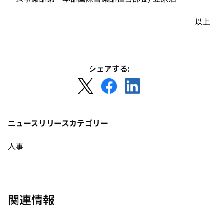
以上
シェアする:
新
新
新
し
し
し
い
い
い
タ
タ
タ
ニュースリリースカテゴリー
ブ
ブ
ブ
で
で
で
人事
開
開
開
く
く
く
関連情報