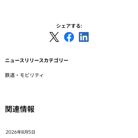
シェアする:
新
新
新
し
し
し
い
い
い
タ
タ
タ
ニュースリリースカテゴリー
ブ
ブ
ブ
で
で
で
鉄道・モビリティ
開
開
開
く
く
く
関連情報
2026年8月5日