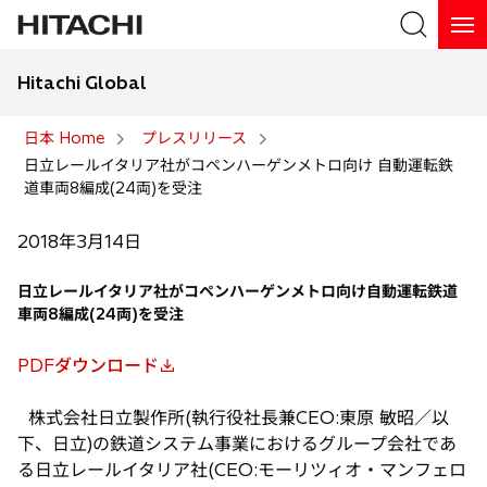
Hitachi Global
検索
日本 Home
プレスリリース
日立レールイタリア社がコペンハーゲンメトロ向け 自動運転鉄
検索
道車両8編成(24両)を受注
2018年3月14日
日立レールイタリア社がコペンハーゲンメトロ向け自動運転鉄道
車両8編成(24両)を受注
PDFダウンロード
新
し
株式会社日立製作所(執行役社長兼CEO:東原 敏昭／以
い
下、日立)の鉄道システム事業におけるグループ会社であ
タ
る日立レールイタリア社(CEO:モーリツィオ・マンフェロ
ブ