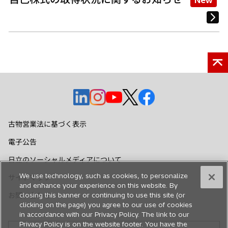
New
新
新
新
新
新
し
し
し
し
し
い
い
い
い
い
古物営業法に基づく表示
タ
タ
タ
タ
タ
電子公告
ブ
ブ
ブ
ブ
ブ
で
で
で
で
で
日立のソーシャルメディアについて
開
開
開
開
開
We use technology, such as cookies, to personalize
サイトマップ
く
く
く
く
く
and enhance your experience on this website. By
お問い合わせ
closing this banner or continuing to use this site (or
clicking on the page) you agree to our use of cookies
in accordance with our Privacy Policy. The link to our
Privacy Policy is on the website footer. You have the