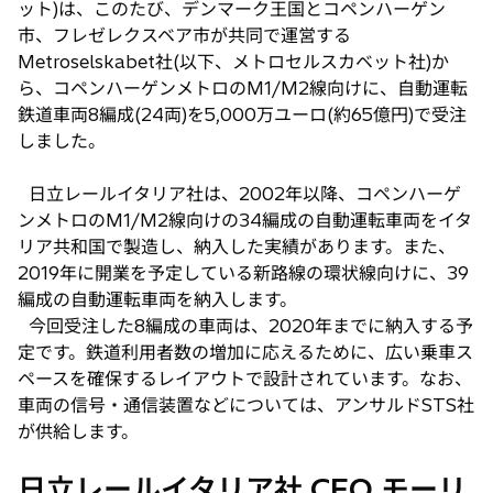
ット)は、このたび、デンマーク王国とコペンハーゲン
で
市、フレゼレクスベア市が共同で運営する
開
Metroselskabet社(以下、メトロセルスカベット社)か
く
ら、コペンハーゲンメトロのM1/M2線向けに、自動運転
鉄道車両8編成(24両)を5,000万ユーロ(約65億円)で受注
しました。
日立レールイタリア社は、2002年以降、コペンハーゲ
ンメトロのM1/M2線向けの34編成の自動運転車両をイタ
リア共和国で製造し、納入した実績があります。また、
2019年に開業を予定している新路線の環状線向けに、39
編成の自動運転車両を納入します。
今回受注した8編成の車両は、2020年までに納入する予
定です。鉄道利用者数の増加に応えるために、広い乗車ス
ペースを確保するレイアウトで設計されています。なお、
車両の信号・通信装置などについては、アンサルドSTS社
が供給します。
日立レールイタリア社 CEO モーリ