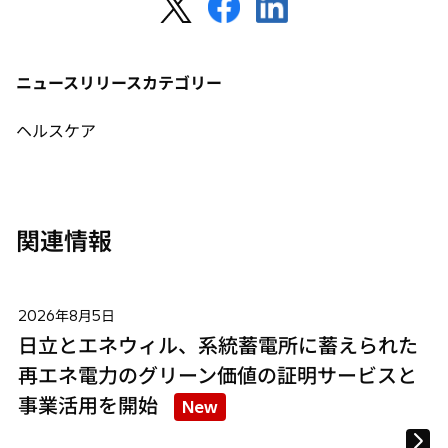
新
新
新
し
し
し
い
い
い
タ
タ
タ
ニュースリリースカテゴリー
ブ
ブ
ブ
で
で
で
ヘルスケア
開
開
開
く
く
く
関連情報
2026年8月5日
日立とエネウィル、系統蓄電所に蓄えられた
再エネ電力のグリーン価値の証明サービスと
事業活用を開始
New