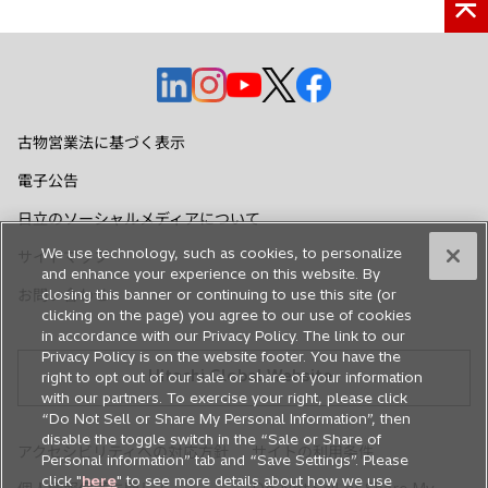
新
新
新
新
新
し
し
し
し
し
い
い
い
い
い
古物営業法に基づく表示
タ
タ
タ
タ
タ
電子公告
ブ
ブ
ブ
ブ
ブ
で
で
で
で
で
日立のソーシャルメディアについて
開
開
開
開
開
We use technology, such as cookies, to personalize
サイトマップ
く
く
く
く
く
and enhance your experience on this website. By
お問い合わせ
closing this banner or continuing to use this site (or
clicking on the page) you agree to our use of cookies
in accordance with our Privacy Policy. The link to our
Privacy Policy is on the website footer. You have the
Hitachi Global Website
right to opt out of our sale or share of your information
with our partners. To exercise your right, please click
“Do Not Sell or Share My Personal Information”, then
disable the toggle switch in the “Sale or Share of
アクセシビリティへの対応方針
サイトの利用条件
Personal information” tab and “Save Settings”. Please
click "
here
" to see more details about how we use