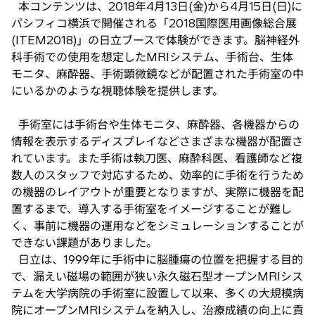
本コンテンツは、2018年4月13日(金)から4月15日(日)に
パシフィコ横浜で開催される「2018国際医用画像総合展
(ITEM2018)」の日立ブースで体験ができます。脳神経外
科手術での使用を想定したMRIシステム、手術台、生体
モニタ、麻酔器、手術顕微鏡などが配置された手術室の中
にいるかのような視聴体験を提供します。
手術室には手術台や生体モニタ、麻酔器、各機器からの
情報を表示するディスプレイなどさまざまな機器が配置さ
れています。また手術は執刀医、麻酔科医、看護師など複
数人のスタッフで対応するため、効率的に手術を行うため
の機器のレイアウトが重要となりますが、実際に機器を配
置するまで、導入する手術室をイメージすることが難し
く、事前に機器の運用などをシミュレーションすることが
できない課題がありました。
日立は、1999年に手術中に脳腫瘍の位置を把握する目的
で、漏えい磁場の範囲が狭い永久磁石型オープンMRIシス
テムを大学病院の手術室に設置して以来、多くの大規模病
院にオープンMRIシステムを納入し、治療成績の向上に貢