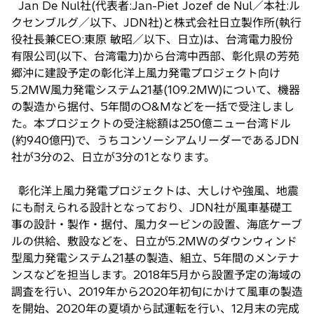
Jan De Nul社(代表者:Jan-Piet Jozef de Nul／本社:ル
い
クセンブルグ／以下、JDN社)と株式会社日立製作所(執行
タ
役社長兼CEO:東原 敏昭／以下、日立)は、台湾電力股份
ブ
有限公司(以下、台湾電力)から台湾中西部、彰化県の芳苑
で
郷沖に建設予定の彰化洋上風力発電プロジェクト向け
開
5.2MW風力発電システム21基(109.2MW)について、機器
く
の製造から据付、5年間のO&Mなどを一括で受注しまし
た。本プロジェクトの受注総額は250億ニュー台湾ドル
(約940億円)で、うちコンソーシアムリーダーであるJDN
社が3分の2、日立が3分の1となります。
彰化洋上風力発電プロジェクトは、大しけや強風、地震
にも耐えられる設計となっており、JDN社が風車基礎工
事の設計・製作・据付、風力タービンの設置、海底ケーブ
ルの供給、敷設などを、日立が5.2MWのダウンウィンド
型風力発電システム21基の製造、組立、5年間のメンテナ
ンスなどを担当します。2018年5月から設置予定の海域の
調査を行い、2019年から2020年初旬にかけて風車の製造
を開始、2020年の夏頃から試運転を行い、12月末の完成