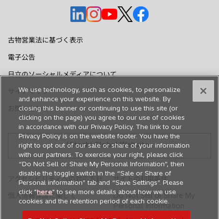
新
新
新
新
新
し
し
し
し
し
い
い
い
い
い
古物営業法に基づく表示
タ
タ
タ
タ
タ
電子公告
ブ
ブ
ブ
ブ
ブ
で
で
で
で
で
日立のソーシャルメディアについて
開
開
開
開
開
We use technology, such as cookies, to personalize
サイトマップ
く
く
く
く
く
and enhance your experience on this website. By
お問い合わせ
closing this banner or continuing to use this site (or
clicking on the page) you agree to our use of cookies
in accordance with our Privacy Policy. The link to our
Privacy Policy is on the website footer. You have the
Hitachi Global Website
right to opt out of our sale or share of your information
with our partners. To exercise your right, please click
“Do Not Sell or Share My Personal Information”, then
disable the toggle switch in the “Sale or Share of
アクセシビリティへの対応方針
サイトの利用条件
Personal information” tab and “Save Settings”. Please
click "
here
" to see more details about how we use
個人情報保護に関して
Do Not Sell or Share My
cookies and the retention period of each cookie.
Personal Information