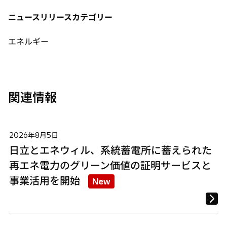
い
い
い
タ
タ
タ
ニュースリリースカテゴリー
ブ
ブ
ブ
で
で
で
エネルギー
開
開
開
く
く
く
関連情報
2026年8月5日
日立とエネウィル、系統蓄電所に蓄えられた
再エネ電力のグリーン価値の証明サービスと
事業活用を開始
New