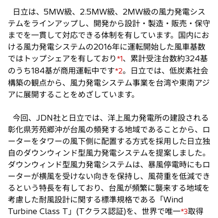
日立は、5MW級、2.5MW級、2MW級の風力発電シス
テムをラインアップし、開発から設計・製造・販売・保守
までを一貫して対応できる体制を有しています。国内にお
ける風力発電システムの2016年に運転開始した風車基数
ではトップシェアを有しており
、累計受注台数約324基
*1
のうち184基が商用運転中です
。日立では、低炭素社会
*2
構築の観点から、風力発電システム事業を台湾や東南アジ
アに展開することをめざしています。
今回、JDN社と日立では、洋上風力発電所の建設される
彰化県芳苑郷沖が台風の頻発する地域であることから、ロ
ーターをタワーの風下側に配置する方式を採用した日立独
自のダウンウィンド型風力発電システムを提案しました。
ダウンウィンド型風力発電システムは、暴風停電時にもロ
ーターが横風を受けない向きを保持し、風荷重を低減でき
るという特長を有しており、台風が頻繁に襲来する地域を
考慮した耐風設計に関する標準規格である「Wind
Turbine Class T」(Tクラス認証)を、世界で唯一
取得
*3