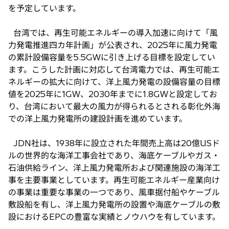
を予定しています。
台湾では、再生可能エネルギーの導入加速に向けて「風
力発電推進四カ年計画」が公表され、2025年に風力発電
の累計設備容量を5.5GWに引き上げる目標を設定してい
ます。こうした計画に対応して台湾電力では、再生可能エ
ネルギーの拡大に向けて、洋上風力発電の設備容量の目標
値を2025年に1GW、2030年までに1.8GWと設定してお
り、台湾において最大の風力が得られるとされる彰化外海
での洋上風力発電所の建設計画を進めています。
JDN社は、1938年に設立された年間売上高は20億USド
ルの世界的な海洋工事会社であり、海底ケーブルやガス・
石油供給ライン、洋上風力発電所および関連施設の海洋工
事を主要事業としています。再生可能エネルギー産業向け
の事業は重要な事業の一つであり、風車据付船やケーブル
敷設船を有し、洋上風力発電所の設置や海底ケーブルの敷
設におけるEPCの豊富な実績とノウハウを有しています。