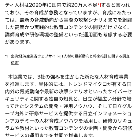
ティ人材は2020年に国内で約20万人不足
すると言われ
*1
ており、その育成が急務となっていますが、育成にあたっ
ては、最新の脅威動向から実際の攻撃シナリオまでを網羅
した高度かつ実践的な教育コンテンツの開発だけでなく、
講師育成や研修環境の整備といった運用面も考慮する必要
があります。
*1
出典:経済産業省ウェブサイト(
IT人材の最新動向と将来推計に関する調査
結果
)
本協業では、3社の強みを生かした新たな人材育成事業
を推進します。具体的には、トレンドマイクロが有する国
内外の脅威動向や最新の攻撃シナリオといったサイバーセ
キュリティに関する独自の知見と、日立が幅広い分野で培
ってきたシステムの開発・運用ノウハウ、そして日立グル
ープ内外に研修サービスを提供する日立インフォメーショ
ンアカデミーの人材育成ノウハウを活用し、研修カリキュ
ラムや教材といった教育コンテンツの企画・開発から研修
サービスの運用までを共同で推進します。