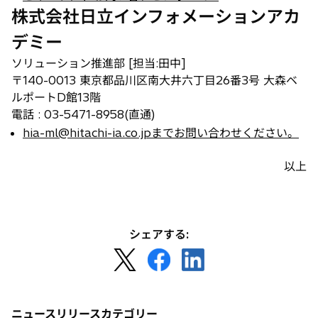
株式会社日立インフォメーションアカ
デミー
ソリューション推進部 [担当:田中]
〒140-0013 東京都品川区南大井六丁目26番3号 大森ベ
ルポートD館13階
電話 : 03-5471-8958(直通)
hia-ml@hitachi-ia.co.jpまでお問い合わせください。
以上
シェアする:
新
新
新
し
し
し
い
い
い
タ
タ
タ
ニュースリリースカテゴリー