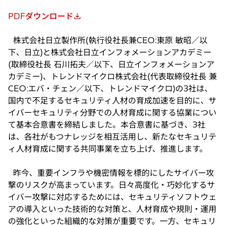
PDFダウンロード
新
し
株式会社日立製作所(執行役社長兼CEO:東原 敏昭／以
い
下、日立)と株式会社日立インフォメーションアカデミー
タ
(取締役社長 石川拓夫／以下、日立インフォメーションア
ブ
カデミー)、トレンドマイクロ株式会社(代表取締役社長 兼
で
CEO:エバ・チェン／以下、トレンドマイクロ)の3社は、
開
国内で不足するセキュリティ人材の育成加速を目的に、サ
く
イバーセキュリティ分野での人材育成に関する協業につい
て基本合意書を締結しました。本合意書に基づき、3社
は、各社がもつナレッジを相互活用し、新たなセキュリテ
ィ人材育成に関する共同事業を立ち上げ、推進します。
昨今、重要インフラや機密情報を標的にしたサイバー攻
撃のリスクが高まっています。日々高度化・巧妙化するサ
イバー攻撃に対応するためには、セキュリティソフトウェ
アの導入といった技術的な対策と、人材育成や規則・運用
の強化といった組織的な対策が重要です。一方、セキュリ