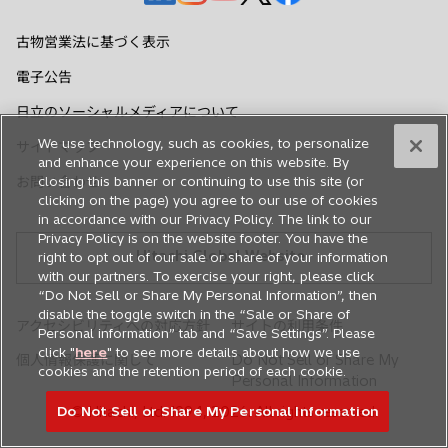
し
し
し
し
し
い
い
い
い
い
古物営業法に基づく表示
タ
タ
タ
タ
タ
電子公告
ブ
ブ
ブ
ブ
ブ
で
で
で
で
で
日立のソーシャルメディアについて
開
開
開
開
開
We use technology, such as cookies, to personalize
サイトマップ
く
く
く
く
く
and enhance your experience on this website. By
closing this banner or continuing to use this site (or
お問い合わせ
clicking on the page) you agree to our use of cookies
in accordance with our Privacy Policy. The link to our
Privacy Policy is on the website footer. You have the
Hitachi Global Website
right to opt out of our sale or share of your information
with our partners. To exercise your right, please click
“Do Not Sell or Share My Personal Information”, then
disable the toggle switch in the “Sale or Share of
アクセシビリティへの対応方針
サイトの利用条件
Personal information” tab and “Save Settings”. Please
click "
here
" to see more details about how we use
個人情報保護に関して
Do Not Sell or Share My
cookies and the retention period of each cookie.
Personal Information
Do Not Sell or Share My Personal Information
© Hitachi, Ltd. 1994,
2026
. All rights reserved.