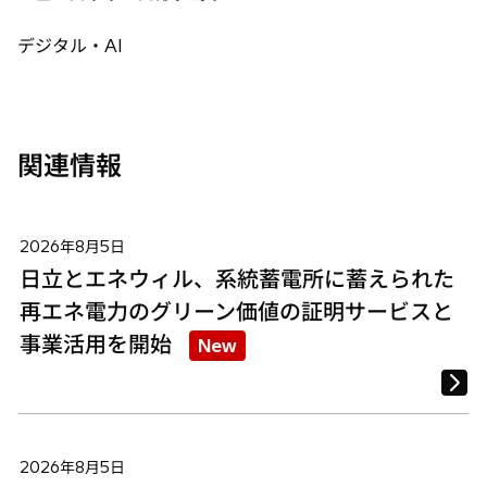
ブ
ブ
ブ
で
で
で
デジタル・AI
開
開
開
く
く
く
関連情報
2026年8月5日
日立とエネウィル、系統蓄電所に蓄えられた
再エネ電力のグリーン価値の証明サービスと
事業活用を開始
New
2026年8月5日