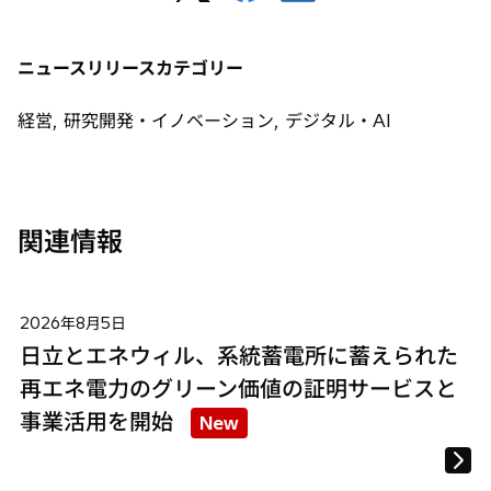
し
し
し
い
い
い
タ
タ
タ
ニュースリリースカテゴリー
ブ
ブ
ブ
で
で
で
経営, 研究開発・イノベーション, デジタル・AI
開
開
開
く
く
く
関連情報
2026年8月5日
日立とエネウィル、系統蓄電所に蓄えられた
再エネ電力のグリーン価値の証明サービスと
事業活用を開始
New