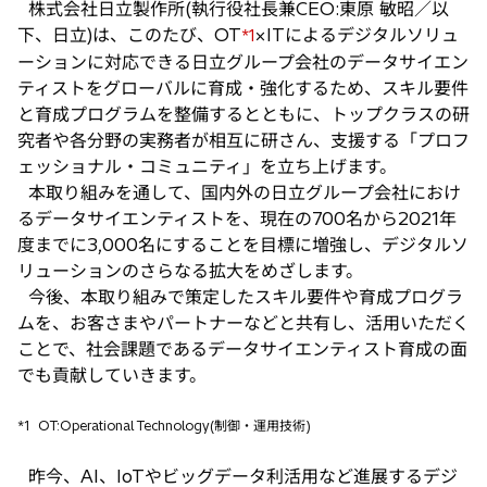
株式会社日立製作所(執行役社長兼CEO:東原 敏昭／以
い
下、日立)は、このたび、OT
×ITによるデジタルソリュ
*1
タ
ーションに対応できる日立グループ会社のデータサイエン
ブ
ティストをグローバルに育成・強化するため、スキル要件
で
と育成プログラムを整備するとともに、トップクラスの研
開
究者や各分野の実務者が相互に研さん、支援する「プロフ
く
ェッショナル・コミュニティ」を立ち上げます。
本取り組みを通して、国内外の日立グループ会社におけ
るデータサイエンティストを、現在の700名から2021年
度までに3,000名にすることを目標に増強し、デジタルソ
リューションのさらなる拡大をめざします。
今後、本取り組みで策定したスキル要件や育成プログラ
ムを、お客さまやパートナーなどと共有し、活用いただく
ことで、社会課題であるデータサイエンティスト育成の面
でも貢献していきます。
*1
OT:Operational Technology(制御・運用技術)
昨今、AI、IoTやビッグデータ利活用など進展するデジ