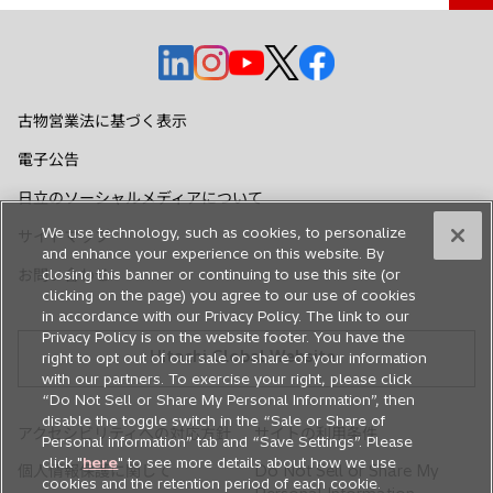
新
新
新
新
新
し
し
し
し
し
い
い
い
い
い
古物営業法に基づく表示
タ
タ
タ
タ
タ
電子公告
ブ
ブ
ブ
ブ
ブ
で
で
で
で
で
日立のソーシャルメディアについて
開
開
開
開
開
We use technology, such as cookies, to personalize
サイトマップ
く
く
く
く
く
and enhance your experience on this website. By
お問い合わせ
closing this banner or continuing to use this site (or
clicking on the page) you agree to our use of cookies
in accordance with our Privacy Policy. The link to our
Privacy Policy is on the website footer. You have the
Hitachi Global Website
right to opt out of our sale or share of your information
with our partners. To exercise your right, please click
“Do Not Sell or Share My Personal Information”, then
disable the toggle switch in the “Sale or Share of
アクセシビリティへの対応方針
サイトの利用条件
Personal information” tab and “Save Settings”. Please
click "
here
" to see more details about how we use
個人情報保護に関して
Do Not Sell or Share My
cookies and the retention period of each cookie.