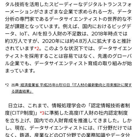
タル技術を活用したスピーディーなデジタルトランスフォ
ーメーションがさまざまな企業で求められる一方、データ
分析の専門家であるデータサイエンティストの世界的な不
足が課題となっています。例えば、国内におけるビッグデ
ータ、IoT、AIを担う人財の不足数は、2018年時点では
約3万人ですが、2020年には約4.8万人に拡大すると推計
されています
。このような状況下では、データサイエン
*2
ティストを採用することは容易ではなく、先進のグローバ
ル企業でも、データサイエンティスト育成の取り組みが始
まっています。
*2
出典:
経済産業省 平成28年6月10日「IT人材の最新動向と将来推計に関す
る調査結果」
日立は、これまで、情報処理学会の「認定情報技術者制
度(CITP制度)」
に準拠した高度IT人財の社内認定制度
*3
を立ち上げ、国内での人財育成を推進してきました。しか
し、現在、データサイエンティストには、IT分野だけでは
なく、鉄道、産業などのOT分野での業務知識やデータ分