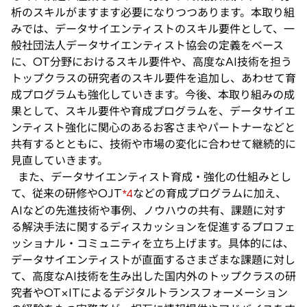
析のスキルがますます必要になりつつあります。本取り組
みでは、データサイエンティストのスキル要件として、一
般社団法人データサイエンティスト協会の定義をベース
に、OT分野におけるスキル要件や、高度なAI技術を担う
トップクラスの研究者のスキル要件を追加し、あわせて育
成プログラムも強化していきます。今後、本取り組みの成
果として、スキル要件や育成プログラムを、データサイエ
ンティスト強化に関心のあるお客さまやパートナーなどと
共有するとともに、技術や市場の変化に合わせて継続的に
見直していきます。
また、データサイエンティスト育成・強化の仕組みとし
て、従来の研修やOJT
などの育成プログラムに加え、
*4
AIなどの先進技術や事例、ノウハウの共有、課題に対す
る解決手法に関するディスカッションを促進するプロフェ
ッショナル・コミュニティを立ち上げます。具体的には、
データサイエンティストが直面するさまざまな課題に対し
て、高度なAI技術を生み出した国内外のトップクラスの研
究者やOT×ITによるデジタルトランスフォーメーション