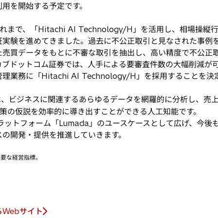
本格利用を開始する予定です。
、「Hitachi AI Technology/H」を活用し、相場
を進めてきました。過去に不公正取引と見なされた事例を「Hitach
た売買データをもとに不審な取引を抽出し、高い精度で不公正
カブドットコム証券では、人手による要審査件数の大幅削減が
に「Hitachi AI Technology/H」を採用することを
logy/H」は、ビジネスに関連するあらゆるデータを網羅的に分析し、
施策の仮説を効率的に導き出すことができる人工知能です。
ラットフォーム「Lumada」のユースケースとして広げ、今
スの開発・提供を推進していきます。
組織の重要な経営指標。
Webサイト