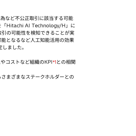
操縦行為など不公正取引に該当する可能
i AI Technology/H」に
取引の可能性を検知できることが実
可能となるなど人工知能活用の効果
決定しました。
売上やコストなど組織のKPI
との相関
*1
後もさまざまなステークホルダーとの