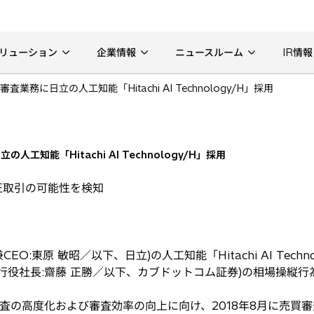
リューション
企業情報
ニュースルーム
IR情報
務に日立の人工知能「Hitachi AI Technology/H」採用
知能「Hitachi AI Technology/H」採用
正取引の可能性を検知
:東原 敏昭／以下、日立)の人工知能「Hitachi AI Tech
行役社長:齋藤 正勝／以下、カブドットコム証券)の相場操縦
高度化および審査効率の向上に向け、2018年8月に売買審査管理