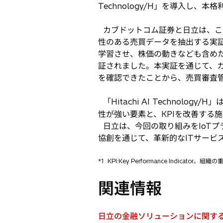
Technology/H」を導入し、
開
く
カブドットコム証券と日立は、これまで
性のある売買データを抽出する実証実験
学習させ、株価の動きなども含め
証されました。本実証を通じて、
を確認できたことから、売買審査管理業務
「Hitachi AI Techno
性が強い要素と、KPIを改善する
日立は、今回の取り組みをIoTプ
協創を通じて、革新的なITサービ
*1
KPI:Key Performance Indicator。
関連情報
日立の金融ソリューションに関する
新