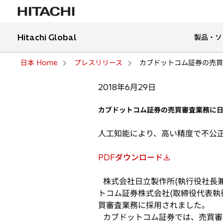
Hitachi Global
製品・ソ
日本 Home
プレスリリース
カブドットコム証券の売買審査業
2018年6月29日
カブドットコム証券の売買審査業務に日立の人工
人工知能により、高い精度で不公
PDFダウンロード
新
し
株式会社日立製作所(執行役社長兼CEO
い
トコム証券株式会社(取締役代表執
タ
買審査業務に採用されました。
ブ
カブドットコム証券では、売買審査の
で