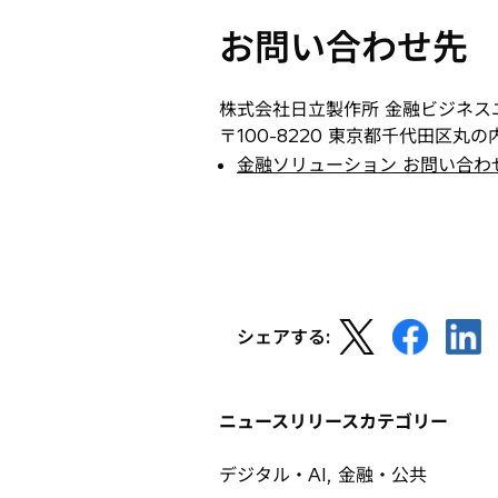
し
お問い合わせ先
い
タ
ブ
株式会社日立製作所 金融ビジネスユ
で
〒100-8220 東京都千代田区丸の
開
金融ソリューション お問い合わ
く
新
新
新
シェアする:
し
し
し
い
い
い
タ
タ
タ
ニュースリリースカテゴリー
ブ
ブ
ブ
で
で
で
デジタル・AI, 金融・公共
開
開
開