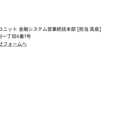
ニット 金融システム営業統括本部 [担当:高島]
内一丁目6番1号
せフォームへ