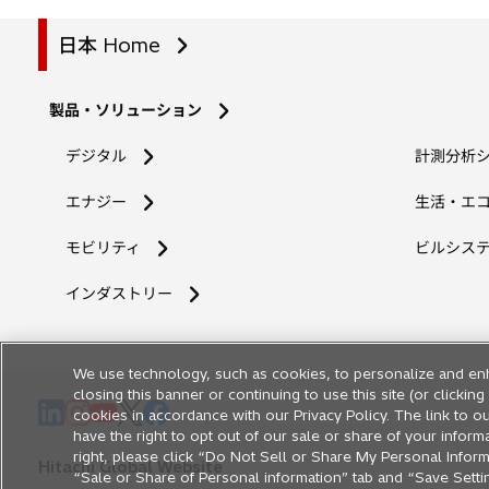
日本 Home
製品・ソリューション
デジタル
計測分析
エナジー
生活・エ
モビリティ
ビルシス
インダストリー
We use technology, such as cookies, to personalize and en
closing this banner or continuing to use this site (or clicki
新
新
新
新
新
cookies in accordance with our Privacy Policy. The link to ou
し
し
し
し
し
have the right to opt out of our sale or share of your inform
right, please click “Do Not Sell or Share My Personal Informa
い
い
い
い
い
Hitachi Global Website
“Sale or Share of Personal information” tab and “Save Setting