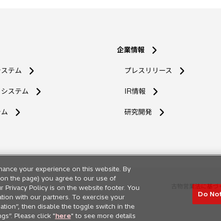
企業情報
システム
プレスリリース
コシステム
IR情報
新
テム
研究開発
し
い
タ
ブ
で
hance your experience on this website. By
開
ng on the page) you agree to our use of
く
古物営業法に基づ
r Privacy Policy is on the website footer. You
Do Not
ation with our partners. To exercise your
tion”, then disable the toggle switch in the
s”. Please click "
here
" to see more details