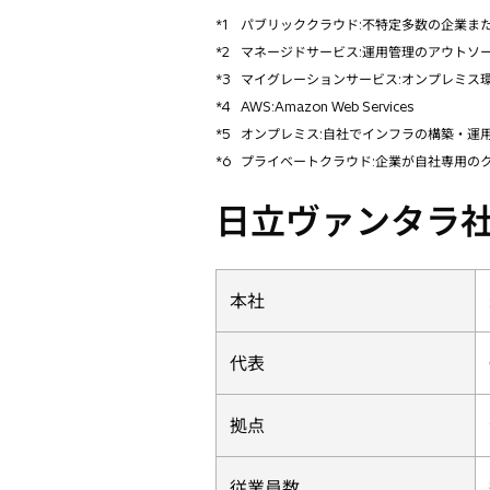
*1
パブリッククラウド:不特定多数の企業ま
*2
マネージドサービス:運用管理のアウトソ
*3
マイグレーションサービス:オンプレミス
*4
AWS:Amazon Web Services
*5
オンプレミス:自社でインフラの構築・運
*6
プライベートクラウド:企業が自社専用の
日立ヴァンタラ
本社
代表
拠点
従業員数