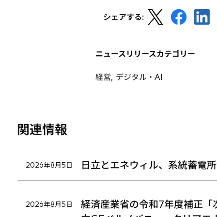
新
新
新
シェアする:
し
し
し
い
い
い
タ
タ
タ
ニュースリリースカテゴリー
ブ
ブ
ブ
で
で
で
経営, デジタル・AI
開
開
開
く
く
く
関連情報
日立とエネウィル、系統蓄電所
2026年8月5日
経済産業省の令和7年度補正「
2026年8月5日