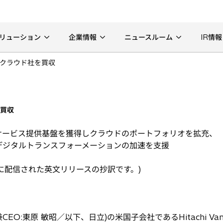
リューション
企業情報
ニュースルーム
IR情報
クラウド社を買収
を買収
サービス提供基盤を獲得しクラウドのポートフォリオを拡充、
デジタルトランスフォーメーションの加速を支援
日に配信された英文リリースの抄訳です。)
O:東原 敏昭／以下、日立)の米国子会社であるHitachi Van