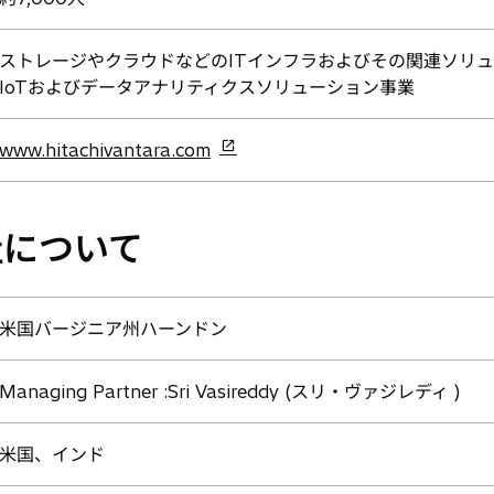
ストレージやクラウドなどのITインフラおよびその関連ソリ
IoTおよびデータアナリティクスソリューション事業
新
www.hitachivantara.com
し
い
タ
社について
ブ
で
開
米国バージニア州ハーンドン
く
Managing Partner :Sri Vasireddy (スリ・ヴァジレディ )
米国、インド