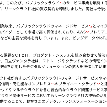
は、このたび、パブリッククラウド
のサービス事業を展開するREAN
*1
／以下、リーンクラウド社)の買収契約を締結しました。両社は今後
。
創業以来、パブリッククラウドのマネージドサービス
とマイ
*2
バイダーとして市場で高く評価されており、AWS
プレミア
*4
verパートナーなどの主要な資格を有しています。また、ビッグデータや
る課題をOTとIT、プロダクト・システムを組み合わせて解決
で、日立ヴァンタラ社は、ストレージやクラウドなどの情報イ
T技術を活用したデジタルソリューションの拡大を推進していま
ウド社が有するパブリッククラウドのマネージドサービスやマ
高信頼・高性能なオンプレミス
のプライベートクラウド
と
*5
*6
ラウドやマルチクラウドを含む統合的なクラウド関連サービス
クラウド関連サービスにおいてもリーンクラウド社の技術の活
提供することで、お客さまのデジタルトランスフォーメーショ