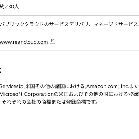
約230人
パブリッククラウドのサービスデリバリ、マネージドサービス
新
www.reancloud.com
し
い
タ
示
ブ
で
b Servicesは,米国その他の諸国における,Amazon.com, I
開
く
は,米国Microsoft Corporationの米国およびその他の国にお
、それぞれの会社の商標または登録商標です。