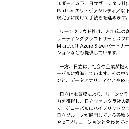
ルダー／以下、日立ヴァンタラ社)
タ
Partner:スリ・ヴァジレディ
ブ
収完了に向けて手続きを進めます
で
開
リーンクラウド社は、2013年の
く
リーディングクラウドサービスプロ
Microsoft Azure Sil
ションなども提供しています。
一方、日立は、社会や企業が抱え
ーバルに推進しています。その中
ンと、データアナリティクスやIo
日立は本買収により、リーンクラ
力を獲得し、日立ヴァンタラ社の
て、グローバルにハイブリッドク
日立グループが展開している各種
やIoTソリューションと合わせて