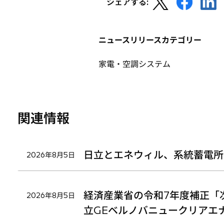
シェアする:
し
し
し
い
い
い
タ
タ
タ
ニュースリリースカテゴリー
ブ
ブ
ブ
で
で
で
家電・空調システム
開
開
開
く
く
く
関連情報
日立とエネウィル、系統蓄電所
2026年8月5日
経済産業省の令和7年度補正「
2026年8月5日
立GEベルノバニュークリアエ