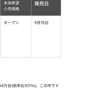
本体希望
発売日
小売価格
オープン
9月15日
4万台(前年比101％)、この中でド