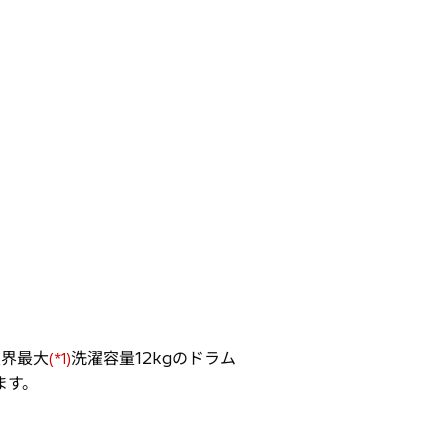
業界最大
洗濯容量12kgのドラム
(*1)
ます。