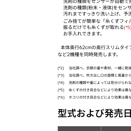
洗剤の種類をセンサーが自動で
洗剤の種類(粉末・液体)をセ
汚れまですっきり洗い上げ、予
ごみ捨てが簡単な「糸くずフィ
振るだけでも糸くずが取れる
(*5
お手入れできます。
本体奥行62cmの奥行スリムタイプ
など2機種を同時発売します。
(*2)
当社調べ。衣類の量や素材、一緒に乾燥
(*3)
当社調べ。吹き出し口の面積と風量か
(*4)
洗剤の種類や量によっては見分けられな
(*5)
糸くずの付き具合などにより効果は異
(*6)
ホコリの付き具合などにより効果は異
型式および発売