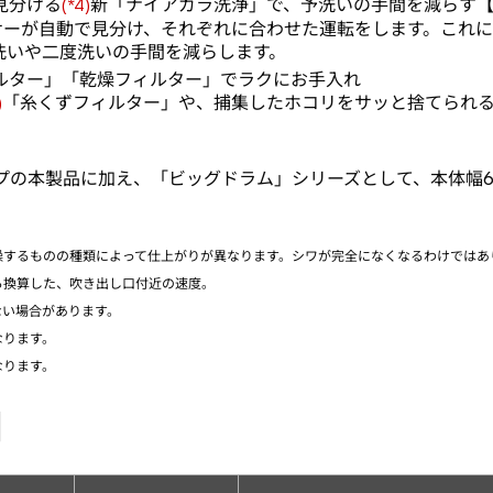
見分ける
新「ナイアガラ洗浄」で、予洗いの手間を減らす
【
(*4)
ンサーが自動で見分け、それぞれに合わせた運転をします。これ
洗いや二度洗いの手間を減らします。
ルター」「乾燥フィルター」でラクにお手入れ
「糸くずフィルター」や、捕集したホコリをサッと捨てられ
)
の本製品に加え、「ビッグドラム」シリーズとして、本体幅60c
するものの種類によって仕上がりが異なります。シワが完全になくなるわけではあ
ら換算した、吹き出し口付近の速度。
い場合があります。
なります。
なります。
日