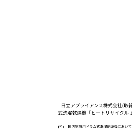
ブ
で
開
く
日立アプライアンス株式会社(取締
式洗濯乾燥機「ヒートリサイクル 風
(*1)
国内家庭用ドラム式洗濯乾燥機において。