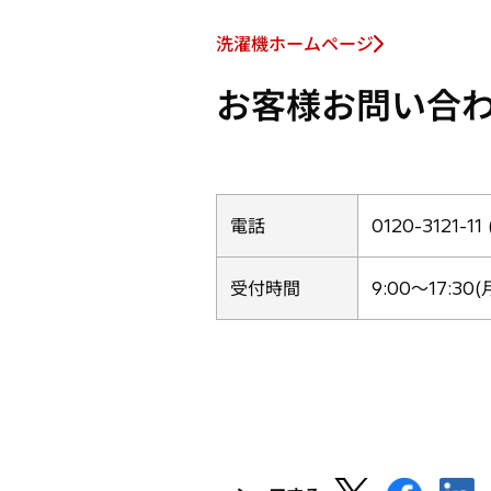
洗濯機ホームページ
新
し
お客様お問い合
い
タ
ブ
で
開
電話
0120-3121-
く
受付時間
9:00〜17:3
新
新
新