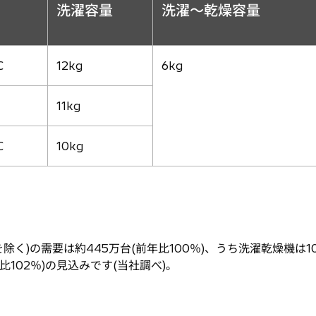
洗濯容量
洗濯〜乾燥容量
C
12kg
6kg
11kg
C
10kg
除く)の需要は約445万台(前年比100％)、うち洗濯乾燥機は10
102％)の見込みです(当社調べ)。