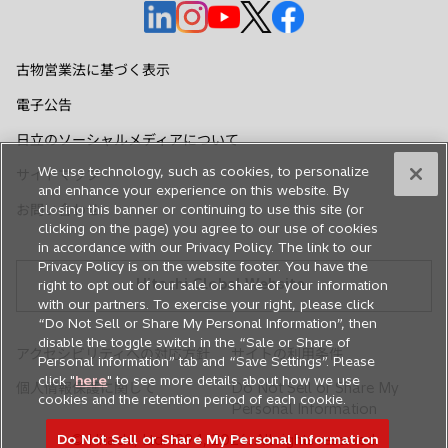
新
新
新
新
新
し
し
し
し
し
い
い
い
い
い
古物営業法に基づく表示
タ
タ
タ
タ
タ
電子公告
ブ
ブ
ブ
ブ
ブ
で
で
で
で
で
日立のソーシャルメディアについて
開
開
開
開
開
We use technology, such as cookies, to personalize
サイトマップ
く
く
く
く
く
and enhance your experience on this website. By
お問い合わせ
closing this banner or continuing to use this site (or
clicking on the page) you agree to our use of cookies
in accordance with our Privacy Policy. The link to our
Privacy Policy is on the website footer. You have the
Hitachi Global Website
right to opt out of our sale or share of your information
with our partners. To exercise your right, please click
“Do Not Sell or Share My Personal Information”, then
disable the toggle switch in the “Sale or Share of
アクセシビリティへの対応方針
サイトの利用条件
Personal information” tab and “Save Settings”. Please
click "
here
" to see more details about how we use
個人情報保護に関して
Do Not Sell or Share My
cookies and the retention period of each cookie.
Personal Information
Do Not Sell or Share My Personal Information
© Hitachi, Ltd. 1994,
2026
. All rights reserved.