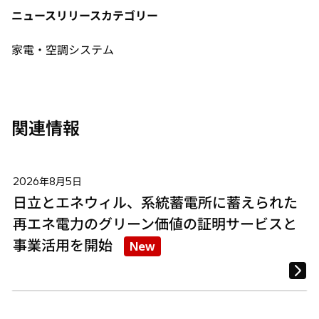
タ
タ
タ
ニュースリリースカテゴリー
ブ
ブ
ブ
で
で
で
家電・空調システム
開
開
開
く
く
く
関連情報
2026年8月5日
日立とエネウィル、系統蓄電所に蓄えられた
再エネ電力のグリーン価値の証明サービスと
事業活用を開始
New