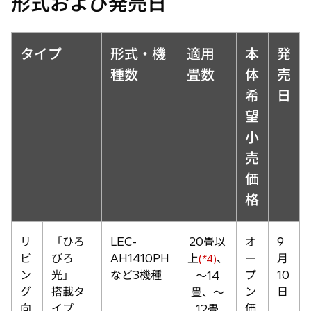
形式および発売日
タイプ
形式・機
適用
本
発
種数
畳数
体
売
希
日
望
小
売
価
格
リ
「ひろ
LEC-
20畳以
オ
9
ビ
びろ
AH1410PH
上
、
ー
月
(*4)
ン
光」
など3機種
プ
10
〜14
グ
搭載タ
ン
日
畳、〜
向
イプ
価
12畳