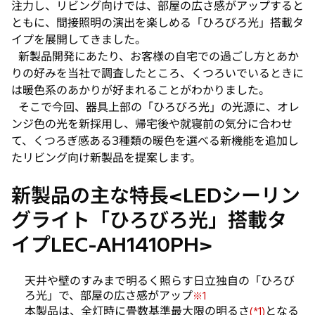
注力し、リビング向けでは、部屋の広さ感がアップすると
ともに、間接照明の演出を楽しめる「ひろびろ光」搭載タ
イプを展開してきました。
新製品開発にあたり、お客様の自宅での過ごし方とあか
りの好みを当社で調査したところ、くつろいでいるときに
は暖色系のあかりが好まれることがわかりました。
そこで今回、器具上部の「ひろびろ光」の光源に、オレ
ンジ色の光を新採用し、帰宅後や就寝前の気分に合わせ
て、くつろぎ感ある3種類の暖色を選べる新機能を追加し
たリビング向け新製品を提案します。
新製品の主な特長<LEDシーリン
グライト「ひろびろ光」搭載タ
イプLEC-AH1410PH>
天井や壁のすみまで明るく照らす日立独自の「ひろび
ろ光」で、部屋の広さ感がアップ
※1
本製品は、全灯時に畳数基準最大限の明るさ
となる
(*1)