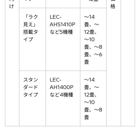
け
格
「ラク
LEC-
〜14
見え」
AHS1410P
畳、〜
搭載タ
など5機種
12畳、
イプ
〜10
畳、〜8
畳、〜6
畳
スタン
LEC-
〜14
ダード
AH1400P
畳、〜
タイプ
など4機種
12畳、
〜10
畳、〜8
畳