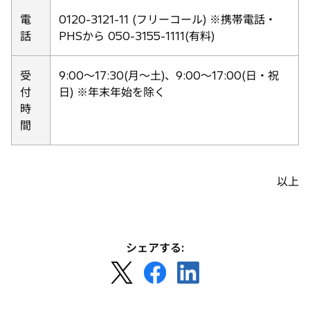
開
電
0120-3121-11 (フリーコール) ※携帯電話・
く
話
PHSから 050-3155-1111(有料)
受
9:00〜17:30(月〜土)、9:00〜17:00(日・祝
付
日) ※年末年始を除く
時
間
以上
シェアする:
新
新
新
し
し
し
い
い
い