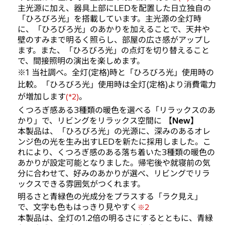
主光源に加え、器具上部にLEDを配置した日立独自の
「ひろびろ光」を搭載しています。主光源の全灯時
に、「ひろびろ光」のあかりを加えることで、天井や
壁のすみまで明るく照らし、部屋の広さ感がアップし
ます。また、「ひろびろ光」の点灯を切り替えること
で、間接照明の演出を楽しめます。
※1 当社調べ。全灯(定格)時と「ひろびろ光」使用時の
比較。「ひろびろ光」使用時は全灯(定格)より消費電力
が増加します
。
(*2)
くつろぎ感ある3種類の暖色を選べる「リラックスのあ
かり」で、リビングをリラックス空間に
【New】
本製品は、「ひろびろ光」の光源に、深みのあるオレ
ンジ色の光を生み出すLEDを新たに採用しました。こ
れにより、くつろぎ感のある落ち着いた3種類の暖色の
あかりが設定可能となりました。帰宅後や就寝前の気
分に合わせて、好みのあかりが選べ、リビングでリラ
ックスできる雰囲気がつくれます。
明るさと青緑色の光成分をプラスする「ラク見え」
で、文字も色もはっきり見やすく
※2
本製品は、全灯の1.2倍の明るさにするとともに、青緑