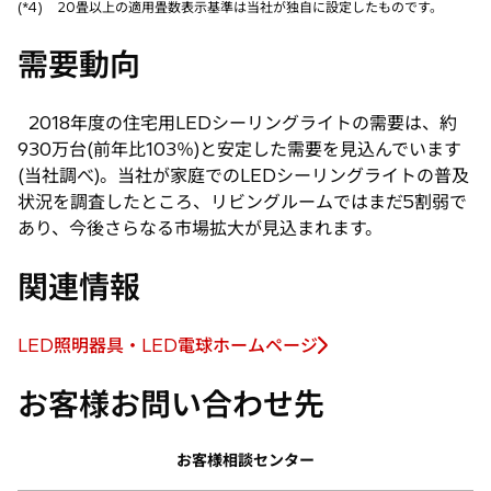
(*4)
20畳以上の適用畳数表示基準は当社が独自に設定したものです。
需要動向
2018年度の住宅用LEDシーリングライトの需要は、約
930万台(前年比103％)と安定した需要を見込んでいます
(当社調べ)。当社が家庭でのLEDシーリングライトの普及
状況を調査したところ、リビングルームではまだ5割弱で
あり、今後さらなる市場拡大が見込まれます。
関連情報
LED照明器具・LED電球ホームページ
新
し
お客様お問い合わせ先
い
タ
お客様相談センター
ブ
で