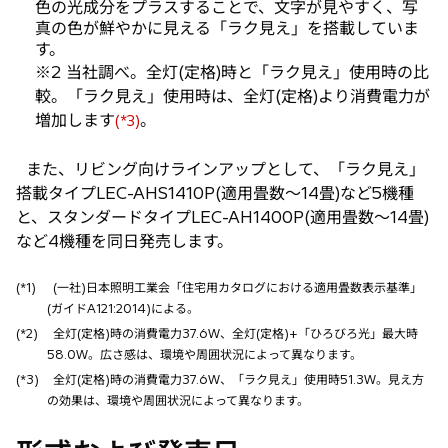
色の光成分をプラスすることで、文字が見やすく、写
真の色が鮮やかに見える「ラク見え」を搭載していま
す。
※2 当社調べ。全灯(定格)時と「ラク見え」使用時の比
較。「ラク見え」使用時は、全灯(定格)より消費電力が
増加します
。
(*3)
また、リビング向けラインアップとして、「ラク見え」
搭載タイプLEC-AHS1410P(適用畳数〜14畳)など5機種
と、スタンダードタイプLEC-AH1400P(適用畳数〜14畳)
など4機種を同日発売します。
(*1)
(一社)日本照明工業会「住宅用カタログにおける適用畳数表示基準」
(ガイドA121:2014)による。
(*2)
全灯(定格)時の消費電力37.6W、全灯(定格)+「ひろびろ光」最大時
58.0W。広さ感は、環境や周囲状況によって異なります。
(*3)
全灯(定格)時の消費電力37.6W、「ラク見え」使用時51.3W。見え方
の効果は、環境や周囲状況によって異なります。