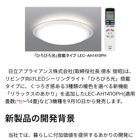
し
い
タ
ブ
で
開
く
日立アプライアンス株式会社(取締役社長:德永 俊昭)は、
リビング向けLEDシーリングライト「ひろびろ光」搭載
タイプに、くつろぎ感ある3種類の暖色を選べる新機能
「リラックスのあかり」を追加したLEC-AH1410PH(適用
畳数
〜14畳)など3機種を9月10日から発売します。
(*1)
新製品の開発背景
当社では、暮らしに付加価値を提供するあかりの開発に