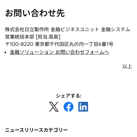
お問い合わせ先
株式会社日立製作所 金融ビジネスユニット 金融システム
営業統括本部 [担当:高島]
〒100-8220 東京都千代田区丸の内一丁目6番1号
金融ソリューション お問い合わせフォームへ
以上
シェアする:
新
新
新
し
し
し
い
い
い
タ
タ
タ
ニュースリリースカテゴリー
ブ
ブ
ブ