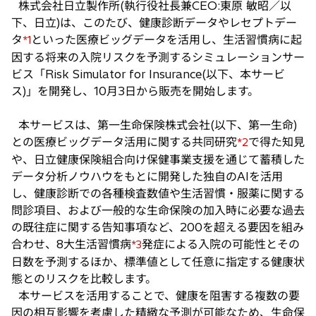
株式会社日立製作所(執行役社長兼CEO:東原 敏昭／以
い
下、日立)は、このたび、健康診断データやレセプトデー
タ
タ
といった医療ビッグデータを活用し、生活習慣病に起
*1
ブ
因する将来の入院リスクを予測するシミュレーションサー
で
ビス「Risk Simulator for Insurance(以下、本サービ
開
ス)」を開発し、10月3日から販売を開始します。
く
本サービスは、第一生命保険株式会社(以下、第一生命)
との医療ビッグデータ活用に関する共同研究
で得た知見
*2
や、日立健康保険組合向け保健事業支援を通じて蓄積した
データ分析ノウハウをもとに開発した独自のAIを活用
し、健康診断での各種検査数値や生活習慣・服薬に関する
問診項目、および一般的な生命保険の加入時に必要な過去
の既往症に関する告知事項など、200を超える要因を組み
合わせ、8大生活習慣病
発症による入院の可能性とその
*3
日数を予測するほか、標準値として任意に指定する健康状
態とのリスクを比較します。
本サービスを活用することで、健康を阻害する複数の要
因の相互影響を考慮した精緻な予測が可能なため、生命保