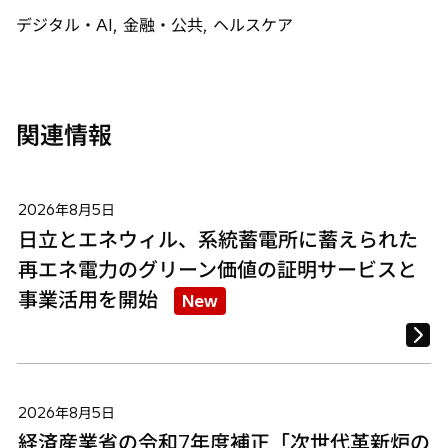
で
で
で
デジタル・AI, 金融・公共, ヘルスケア
開
開
開
く
く
く
関連情報
2026年8月5日
日立とエネウィル、系統蓄電所に蓄えられた
再エネ電力のグリーン価値の証明サービスと
事業活用を開始
New
2026年8月5日
経済産業省の令和7年度補正「次世代革新炉の