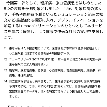
今回第一弾として、糖尿病、脳血管疾患をはじめとした
8つの疾病を予測対象としました。今後、対象疾病の拡大
や、手術や医療費予測といったシミュレーション範囲の拡
充など機能強化も視野に入れ、デジタルイノベーションを
加速するLumadaソリューションのひとつとして本サービ
スを幅広く展開し、より健康で快適な社会の実現を支援し
ます。
*1
患者が受けた保険診療について、医療機関が市町村や健康保険組合とい
った保険者に請求する診療報酬の明細書データ。
*2
ニュースリリース(2017年8月31日) 「第一生命と日立の共同研究第一弾
生命保険のご加入範囲を拡大」
*3
糖尿病、脳血管疾患、腎疾患、心血管疾患、高血圧性疾患、膵疾患、肝
疾患、悪性新生物。
*4
日立健康保険組合と共同開発した、生活習慣病の発症率と医療費総額を
予測する技術。なお、本技術の開発にあたっては、診療報酬明細書や特
定健康診査のデータを、個人を特定できないよう匿名化した上で活用し
ました。