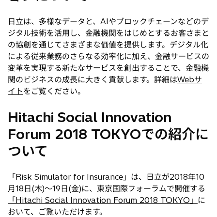
く
で
日立は、多様なデータと、AIやブロックチェーンなどのデ
開
ジタル技術を活用し、金融機関をはじめとするお客さまと
く
の協創を通じてさまざまな価値を提供します。デジタル化
による従来業務のさらなる効率化に加え、金融サービスの
変革を実現する新たなサービスを創出することで、金融機
関のビジネスの成長に大きく貢献します。詳細は
Webサ
イト
をご覧ください。
Hitachi Social Innovation
Forum 2018 TOKYOでの紹介に
ついて
「Risk Simulator for Insurance」は、日立が2018年10
月18日(木)〜19日(金)に、東京国際フォーラムで開催する
「Hitachi Social Innovation Forum 2018 TOKYO」
に
おいて、ご覧いただけます。