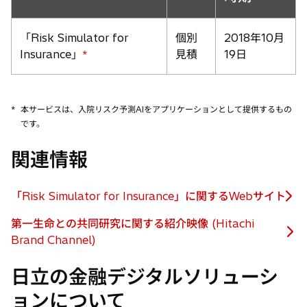
「Risk Simulator for
個別
2018年10月
Insurance」
見積
19日
*
*
本サービスは、入院リスク予測AIをアプリケーションとして提供するもの
です。
関連情報
「Risk Simulator for Insurance」に関するWebサイト
新
し
第一生命との共同研究に関する紹介映像 (Hitachi
い
新
Brand Channel)
タ
し
ブ
日立の金融デジタルソリューシ
い
で
タ
ョンについて
開
ブ