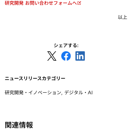
研究開発 お問い合わせフォームへ
新
し
以上
い
タ
ブ
で
シェアする:
開
新
新
新
く
し
し
し
い
い
い
タ
タ
タ
ニュースリリースカテゴリー
ブ
ブ
ブ
で
で
で
研究開発・イノベーション, デジタル・AI
開
開
開
く
く
く
関連情報