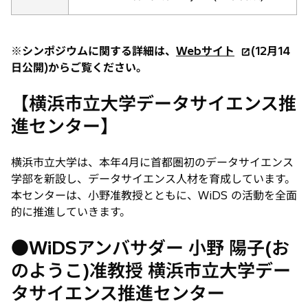
新
※シンポジウムに関する詳細は、
Webサイト
(12月14
し
日公開)からご覧ください。
い
【横浜市立大学データサイエンス推
タ
ブ
進センター】
で
開
横浜市立大学は、本年4月に首都圏初のデータサイエンス
く
学部を新設し、データサイエンス人材を育成しています。
本センターは、小野准教授とともに、WiDS の活動を全面
的に推進していきます。
●WiDSアンバサダー 小野 陽子(お
のようこ)准教授 横浜市立大学デー
タサイエンス推進センター