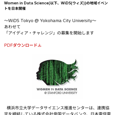
Women in Data Science(以下、WiDS(ウィズ))の地域イベン
トを日本開催
〜WiDS Tokyo @ Yokohama City University〜
あわせて
「アイディア・チャレンジ」の募集を開始します
PDFダウンロード
新
し
い
タ
ブ
で
開
く
横浜市立大学データサイエンス推進センターは、連携協
定を締結している株式会社帝国データバンク、日本電信電