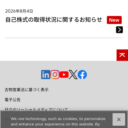
2026年8月4日
自己株式の取得状況に関するお知らせ
New
新
新
新
新
新
し
し
し
し
し
い
い
い
い
い
古物営業法に基づく表示
タ
タ
タ
タ
タ
電子公告
ブ
ブ
ブ
ブ
ブ
で
で
で
で
で
日立のソーシャルメディアについて
開
開
開
開
開
We use technology, such as cookies, to personalize
サイトマップ
く
く
く
く
く
and enhance your experience on this website. By