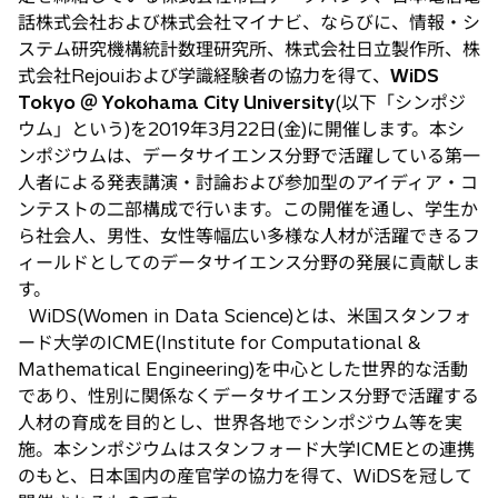
話株式会社および株式会社マイナビ、ならびに、情報・シ
ステム研究機構統計数理研究所、株式会社日立製作所、株
式会社Rejouiおよび学識経験者の協力を得て、
WiDS
Tokyo ＠ Yokohama City University
(以下「シンポジ
ウム」という)を2019年3月22日(金)に開催します。本シ
ンポジウムは、データサイエンス分野で活躍している第一
人者による発表講演・討論および参加型のアイディア・コ
ンテストの二部構成で行います。この開催を通し、学生か
ら社会人、男性、女性等幅広い多様な人材が活躍できるフ
ィールドとしてのデータサイエンス分野の発展に貢献しま
す。
WiDS(Women in Data Science)とは、米国スタンフォ
ード大学のICME(Institute for Computational &
Mathematical Engineering)を中心とした世界的な活動
であり、性別に関係なくデータサイエンス分野で活躍する
人材の育成を目的とし、世界各地でシンポジウム等を実
施。本シンポジウムはスタンフォード大学ICMEとの連携
のもと、日本国内の産官学の協力を得て、WiDSを冠して