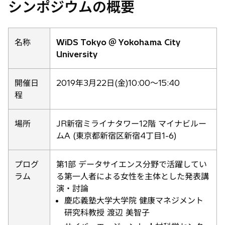
シンポジウムの概要
タ
ブ
で
開
名称
WiDS Tokyo ＠ Yokohama City
く
University
開催日
2019年3月22日(金)10:00〜15:40
程
場所
JR新宿ミライナタワー12階 マイナビルー
ムA (東京都新宿区新宿4丁目1-6)
プログ
第1部 データサイエンス分野で活躍してい
ラム
る第一人者による女性を主体とした発表講
演・討論
慶応義塾大学大学院 健康マネジメント
研究科教授 渡辺 美智子