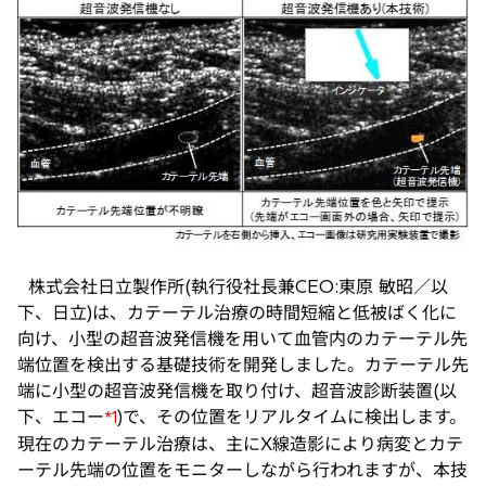
い
タ
ブ
で
開
く
株式会社日立製作所(執行役社長兼CEO:東原 敏昭／以
下、日立)は、カテーテル治療の時間短縮と低被ばく化に
向け、小型の超音波発信機を用いて血管内のカテーテル先
端位置を検出する基礎技術を開発しました。カテーテル先
端に小型の超音波発信機を取り付け、超音波診断装置(以
下、エコー
)で、その位置をリアルタイムに検出します。
*1
現在のカテーテル治療は、主にX線造影により病変とカテ
ーテル先端の位置をモニターしながら行われますが、本技