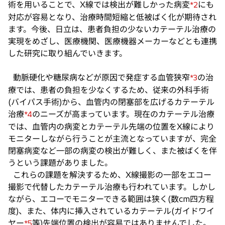
術を用いることで、X線では検出が難しかった病変
にも
*2
対応が容易となり、治療時間短縮と低被ばく化が期待され
ます。今後、日立は、患者負担の少ないカテーテル治療の
実現をめざし、医療機関、医療機器メーカーなどとも連携
した研究に取り組んでいきます。
動脈硬化や糖尿病などが原因で発症する血管狭窄
の治
*3
療では、患者の負担を少なくするため、従来の外科手術
(バイパス手術)から、血管内の閉塞部を広げるカテーテル
治療
のニーズが高まっています。現在のカテーテル治療
*4
では、血管内の病変とカテーテル先端の位置をX線により
モニターしながら行うことが主流となっていますが、完全
閉塞病変など一部の病変の検出が難しく、また被ばくを伴
うという課題がありました。
これらの課題を解決するため、X線撮影の一部をエコー
撮影で代替したカテーテル治療も行われています。しかし
ながら、エコーでモニターできる範囲は狭く(数cm四方程
度)、また、体内に挿入されているカテーテル(ガイドワイ
ヤー
等)先端位置の検出が容易ではありませんでした。
*5