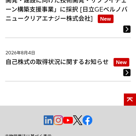
開発・建設に向けた技術開発・サプライチェ
ーン構築支援事業」に採択 [日立GEベルノバ
ニュークリアエナジー株式会社]
New
2026年8月4日
自己株式の取得状況に関するお知らせ
New
新
新
新
新
新
し
し
し
し
し
い
い
い
い
い