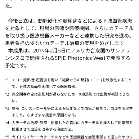
た。
今後日立は、動脈硬化や糖尿病などによる下肢血管疾患
を対象として、現場の医師や医療機関、さらにカテーテル
を取り扱う医療機器メーカーなどと連携した研究を進め、
患者負担の少ないカテーテル治療の実現をめざします。
本成果は、2019年2月5日にアメリカ合衆国のサンフラ
ンシスコで開催されるSPIE Photonics Westで発表する
予定です。
*1
エコー撮影機: 超音波を用いて組織からの反射(エコー)を映像化すること
で、身体の断面を画像化する医療機器。
*2
完全閉塞病変は造影剤が通らないため、X線造影では血管が視認できな
い。
*3
狭窄: コレステロール等による石灰化などで血管が狭まり、血流を阻害す
ること。さまざまな疾患の原因となる。
*4
カテーテル治療: 狭窄・閉塞した血管内にカテーテルを挿入して閉塞部を
拡張させて血流を改善する治療方法。
*5
ガイドワイヤー: カテーテルなどの医療機器を血管患部まで運ぶためのワ