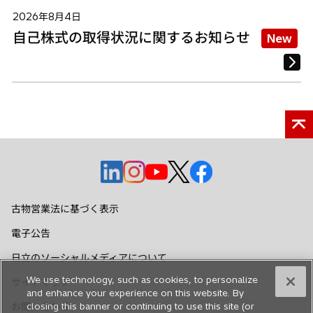
2026年8月4日
自己株式の取得状況に関するお知らせ
New
新
新
新
新
新
し
し
し
し
し
い
い
い
い
い
古物営業法に基づく表示
タ
タ
タ
タ
タ
電子公告
ブ
ブ
ブ
ブ
ブ
で
で
で
で
で
日立のソーシャルメディアについて
開
開
開
開
開
We use technology, such as cookies, to personalize
サイトマップ
く
く
く
く
く
and enhance your experience on this website. By
closing this banner or continuing to use this site (or
お問い合わせ