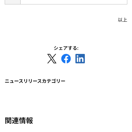
以上
シェアする:
新
新
新
し
し
し
い
い
い
タ
タ
タ
ニュースリリースカテゴリー
ブ
ブ
ブ
で
で
で
開
開
開
く
く
く
関連情報