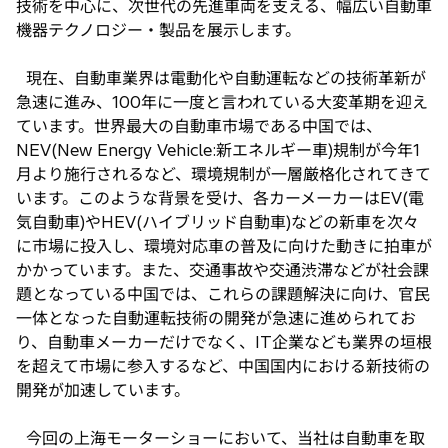
技術を中心に、次世代の先進車両を支える、幅広い自動車
機器テクノロジー・製品を展示します。
現在、自動車業界は電動化や自動運転などの技術革新が
急速に進み、100年に一度と言われている大変革期を迎え
ています。世界最大の自動車市場である中国では、
NEV(New Energy Vehicle:新エネルギー車)規制が今年1
月より施行されるなど、環境規制が一層厳格化されてきて
います。このような背景を受け、各カーメーカーはEV(電
気自動車)やHEV(ハイブリッド自動車)などの新車を次々
に市場に投入し、環境対応車の普及に向けた動きに拍車が
かかっています。また、交通事故や交通渋滞などが社会課
題となっている中国では、これらの課題解決に向け、官民
一体となった自動運転技術の開発が急速に進められてお
り、自動車メーカーだけでなく、IT企業なども業界の垣根
を超えて市場に参入するなど、中国国内における新技術の
開発が加速しています。
今回の上海モーターショーにおいて、当社は自動車を取