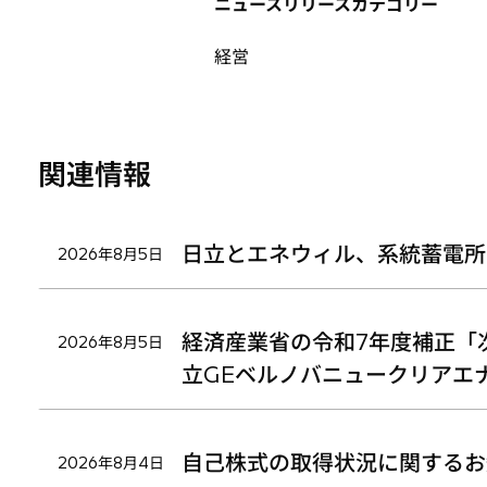
ニュースリリースカテゴリー
ブ
ブ
ブ
で
で
で
経営
開
開
開
く
く
く
関連情報
日立とエネウィル、系統蓄電所
2026年8月5日
経済産業省の令和7年度補正「
2026年8月5日
立GEベルノバニュークリアエ
自己株式の取得状況に関するお
2026年8月4日