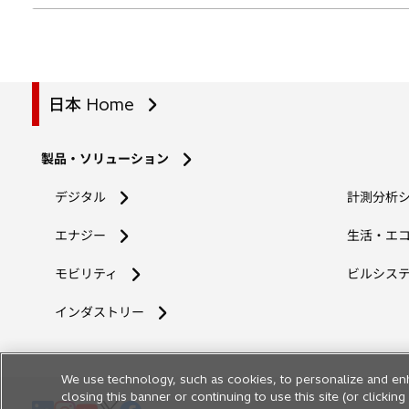
日本 Home
製品・ソリューション
デジタル
計測分析
エナジー
生活・エ
モビリティ
ビルシス
インダストリー
We use technology, such as cookies, to personalize and en
closing this banner or continuing to use this site (or clicki