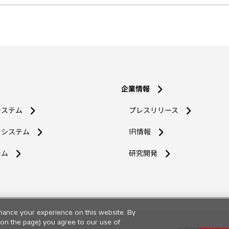
企業情報
システム
プレスリリース
コシステム
IR情報
新
テム
研究開発
し
い
タ
ブ
で
hance your experience on this website. By
開
ng on the page) you agree to our use of
く