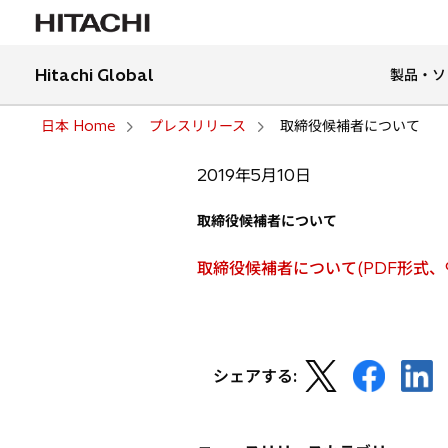
Hitachi Global
製品・ソ
日本 Home
プレスリリース
取締役候補者について
2019年5月10日
取締役候補者について
取締役候補者について(PDF形式、9
新
新
新
シェアする:
し
し
し
い
い
い
タ
タ
タ