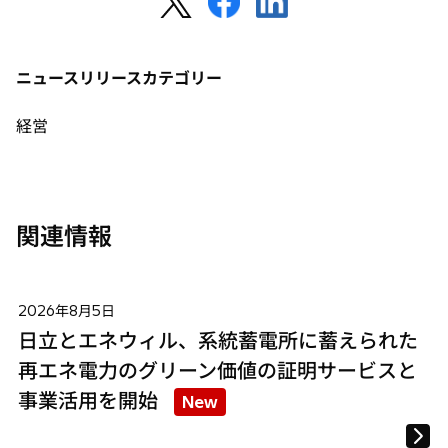
し
し
し
い
い
い
タ
タ
タ
ニュースリリースカテゴリー
ブ
ブ
ブ
で
で
で
経営
開
開
開
く
く
く
関連情報
2026年8月5日
日立とエネウィル、系統蓄電所に蓄えられた
再エネ電力のグリーン価値の証明サービスと
事業活用を開始
New