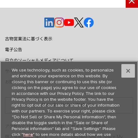
新
新
新
新
新
し
し
し
し
し
い
い
い
い
い
古物営業法に基づく表示
タ
タ
タ
タ
タ
電子公告
ブ
ブ
ブ
ブ
ブ
で
で
で
で
で
日立のソーシャルメディアについて
開
開
開
開
開
We use technology, such as cookies, to personalize
サイトマップ
く
く
く
く
く
and enhance your experience on this website. By
お問い合わせ
closing this banner or continuing to use this site (or
clicking on the page) you agree to our use of cookies
in accordance with our Privacy Policy. The link to our
Privacy Policy is on the website footer. You have the
Hitachi Global Website
right to opt out of our sale or share of your information
with our partners. To exercise your right, please click
“Do Not Sell or Share My Personal Information”, then
disable the toggle switch in the “Sale or Share of
アクセシビリティへの対応方針
サイトの利用条件
Personal information” tab and “Save Settings”. Please
click "
here
" to see more details about how we use
個人情報保護に関して
Do Not Sell or Share My