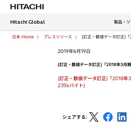
Hitachi Global
製品・ソ
日本 Home
プレスリリース
(訂正・数値データ訂正)「2
2019年6月19日
(訂正・数値データ訂正)「2018年3月期
(訂正・数値データ訂正)「2018年3
新
235kバイト)
し
い
タ
ブ
新
新
新
シェアする:
で
し
し
し
開
い
い
い