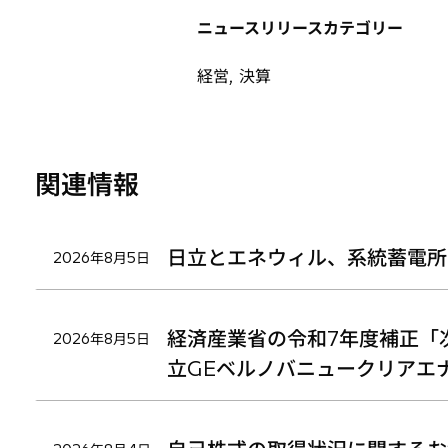
く
タ
タ
タ
ニュースリリースカテゴリー
ブ
ブ
ブ
で
で
で
経営, 決算
開
開
開
く
く
く
関連情報
日立とエネウィル、系統蓄電所
2026年8月5日
経済産業省の令和7年度補正「
2026年8月5日
立GEベルノバニュークリアエ