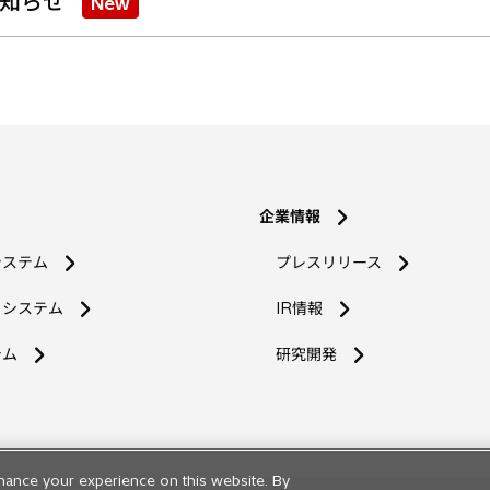
知らせ
New
企業情報
システム
プレスリリース
コシステム
IR情報
新
テム
研究開発
し
い
タ
ブ
で
hance your experience on this website. By