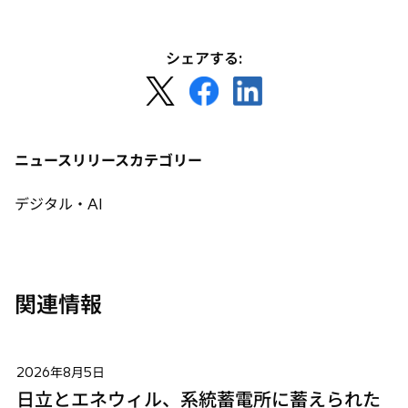
タ
ブ
で
シェアする:
開
新
新
新
く
し
し
し
い
い
い
タ
タ
タ
ニュースリリースカテゴリー
ブ
ブ
ブ
で
で
で
デジタル・AI
開
開
開
く
く
く
関連情報
2026年8月5日
日立とエネウィル、系統蓄電所に蓄えられた