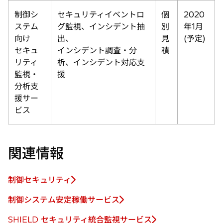
制御シ
セキュリティイベントロ
個
2020
ステム
グ監視、インシデント抽
別
年1月
向け
出、
見
(予定)
セキュ
インシデント調査・分
積
リティ
析、インシデント対応支
監視・
援
分析支
援サー
ビス
関連情報
制御セキュリティ
新
し
制御システム安定稼働サービス
新
い
し
SHIELD セキュリティ統合監視サービス
タ