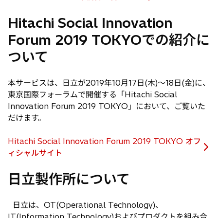
新
い
ブ
し
タ
Hitachi Social Innovation
で
い
ブ
開
Forum 2019 TOKYOでの紹介に
タ
で
く
ブ
開
ついて
で
く
開
本サービスは、日立が2019年10月17日(木)〜18日(金)に、
く
東京国際フォーラムで開催する「Hitachi Social
Innovation Forum 2019 TOKYO」において、ご覧いた
だけます。
Hitachi Social Innovation Forum 2019 TOKYO オフ
新
ィシャルサイト
し
日立製作所について
い
タ
ブ
日立は、OT(Operational Technology)、
で
IT(Information Technology)およびプロダクトを組み合