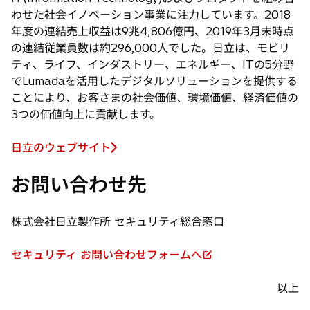
開
わせた社会イノベーション事業に注力しています。2018
く
年度の連結売上収益は9兆4,806億円、2019年3月末時点
の連結従業員数は約296,000人でした。日立は、モビリ
ティ、ライフ、インダストリー、エネルギー、ITの5分野
でLumadaを活用したデジタルソリューションを提供する
ことにより、お客さまの社会価値、環境価値、経済価値の
3つの価値向上に貢献します。
日立のウェブサイト
新
し
お問い合わせ先
い
タ
ブ
株式会社日立製作所 セキュリティ総合窓口
で
開
セキュリティ お問い合わせフォームへ
新
く
し
以上
い