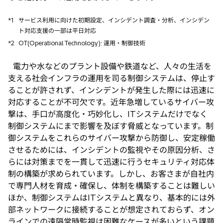
*1
サービス利用に向けた初期設定、インシデント調査・分析、インシデン
ト対応支援の一部は平日対応
*2
OT(Operational Technology): 運用・制御技術
電力や水などのプラント設備や鉄道など、人々の生活を
支える社会インフラの運用を司る制御システムは、停止す
ることが許されず、インシデントが発生した際には迅速に
対応することが不可欠です。近年急増しているサイバー攻
撃は、手口が高度化・巧妙化し、ITシステムだけでなく
制御システムにまで影響を及ぼす脅威となっています。制
御システムをこれらのサイバー攻撃から防御し、安定稼働
させるためには、インシデントの監視やその原因分析、さ
らには対策までを一貫して迅速に行うセキュリティ対応体
制の構築が求められています。しかし、お客さまが自社内
で専門人材を育成・確保し、体制を構築することは難しい
ほか、制御システムはITシステムと異なり、基本的には外
部ネットワークに接続することが想定されておらず、オン
ラインでの遠隔常時監視は困難なケースが多いという課題