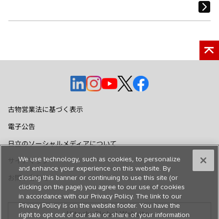
新
新
新
新
新
し
し
し
し
し
い
い
い
い
い
古物営業法に基づく表示
タ
タ
タ
タ
タ
電子公告
ブ
ブ
ブ
ブ
ブ
で
で
で
で
で
日立のソーシャルメディアについて
開
開
開
開
開
We use technology, such as cookies, to personalize
サイトマップ
く
く
く
く
く
and enhance your experience on this website. By
お問い合わせ
closing this banner or continuing to use this site (or
clicking on the page) you agree to our use of cookies
in accordance with our Privacy Policy. The link to our
Privacy Policy is on the website footer. You have the
Hitachi Global Website
right to opt out of our sale or share of your information