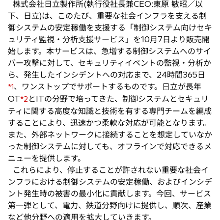
株式会社日立製作所(執行役社長兼CEO:東原 敏昭／以
い
下、日立)は、このたび、重要な社会インフラを支える制
タ
御システムの安定稼働を支援する「制御システム向けセキ
ブ
ュリティ監視・分析支援サービス」を10月7日より販売開
で
始します。本サービスは、急増する制御システムへのサイ
開
バー攻撃に対して、セキュリティイベントの監視・分析か
く
ら、発生したインシデントへの対応まで、24時間365日
、ワンストップでサポートするものです。日立が長年
*1
OT
とITの分野で培ってきた、制御システムとセキュリ
*2
ティに関する高度な知識と技術を有する専門チームを編成
することにより、迅速かつ柔軟な対応が可能となります。
また、外部ネットワークに接続することを想定していなか
った制御システムに対しても、オフラインで対応できるメ
ニューを提供します。
これらにより、停止することが許されない重要な社会イ
ンフラにおける制御システムの安定稼働、およびインシデ
ント発生時の被害の最小化に貢献します。今回、サービス
第一弾として、電力、鉄道分野向けに提供し、順次、産業
など他分野への適用を拡大していきます。