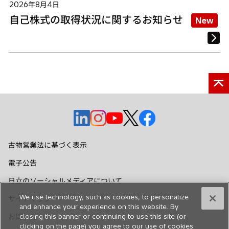
2026年8月4日
自己株式の取得状況に関するお知らせ
New
新
新
新
新
新
し
し
し
し
し
い
い
い
い
い
古物営業法に基づく表示
タ
タ
タ
タ
タ
電子公告
ブ
ブ
ブ
ブ
ブ
で
で
で
で
で
日立のソーシャルメディアについて
開
開
開
開
開
We use technology, such as cookies, to personalize
サイトマップ
く
く
く
く
く
and enhance your experience on this website. By
お問い合わせ
closing this banner or continuing to use this site (or
clicking on the page) you agree to our use of cookies