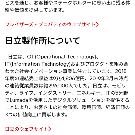
ビスを通じ、お客様やステークホルダーに思い出に残る体
験や価値を提供しています。
フレイザーズ・プロパティのウェブサイト
新
し
日立製作所について
い
タ
ブ
日立は、OT(Operational Technology)、
で
IT(Information Technology)およびプロダクトを組み合
開
わせた社会イノベーション事業に注力しています。2018
く
年度の連結売上収益は9兆4,806億円、2019年3月末時点
の連結従業員数は約296,000人でした。日立は、モビリ
ティ、ライフ、インダストリー、エネルギー、ITの5分野
でLumadaを活用したデジタルソリューションを提供する
ことにより、お客さまの社会価値、環境価値、経済価値の
3つの価値向上に貢献します。
日立のウェブサイト
新