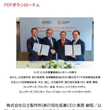
PDFダウンロード
新
し
い
タ
ブ
で
開
く
株式会社日立製作所(執行役社長兼CEO:東原 敏昭／以