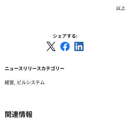
し
以上
い
タ
ブ
で
シェアする:
開
新
新
新
く
し
し
し
い
い
い
タ
タ
タ
ニュースリリースカテゴリー
ブ
ブ
ブ
で
で
で
経営, ビルシステム
開
開
開
く
く
く
関連情報