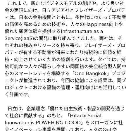
これまで、新たなビジネスモデルの創出や、より良い社
会の実現に向け、日立アジア社とフレイザーズ・プロパテ
ィは、日本の金融機関とともに、多世代にわたって不動産
の価値を高めるための技術や、人々のHappiness向上や
優れた顧客体験を提供するInfrastructure as a
Service(IaaS)の開発に取り組んできました。両社は、そ
れぞれの強みやリソースを持ち寄り、フレイザーズ・プロ
パティが有する不動産が将来にわたり持続的に価値を維
持・向上させていくための協創を行います。タイでは、持
続可能かつ人々が暮らしやすい同国初の完全統合型人間中
心のスマートシティを構築する「One Bangkok」プロジ
ェクトが推進されており、今回の協創による成果は、同プ
ロジェクトにおける設備の管理・運用向けにも活用してい
く計画です。
日立は、企業理念「優れた自主技術・製品の開発を通じ
て社会に貢献する」のもと、「Hitachi Social
Innovation is POWERING GOOD」をスローガンに社
会イノベーション事業を展開しており、人々のQoLや