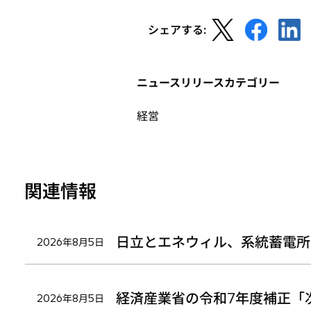
新
新
新
シェアする:
し
し
し
い
い
い
タ
タ
タ
ニュースリリースカテゴリー
ブ
ブ
ブ
で
で
で
経営
開
開
開
く
く
く
関連情報
日立とエネウィル、系統蓄電所
2026年8月5日
経済産業省の令和7年度補正「
2026年8月5日