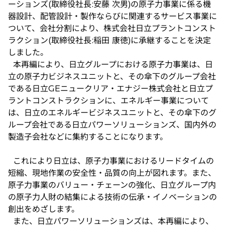
ーションズ(取締役社長:安藤 次男)の原子力事業に係る機
で
器設計、配管設計・製作ならびに関連するサービス事業に
開
ついて、会社分割により、株式会社日立プラントコンスト
く
ラクション(取締役社長:稲田 康徳)に承継することを決定
しました。
本再編により、日立グループにおける原子力事業は、日
立の原子力ビジネスユニットと、その傘下のグループ会社
である日立GEニュークリア・エナジー株式会社と日立プ
ラントコンストラクションに、エネルギー事業について
は、日立のエネルギービジネスユニットと、その傘下のグ
ループ会社である日立パワーソリューションズ、国内外の
製造子会社などに集約することになります。
これにより日立は、原子力事業におけるリードタイムの
短縮、現地作業の安全性・品質の向上が図れます。また、
原子力事業のバリュー・チェーンの強化、日立グループ内
の原子力人財の結集による技術の伝承・イノベーションの
創出をめざします。
また、日立パワーソリューションズは、本再編により、