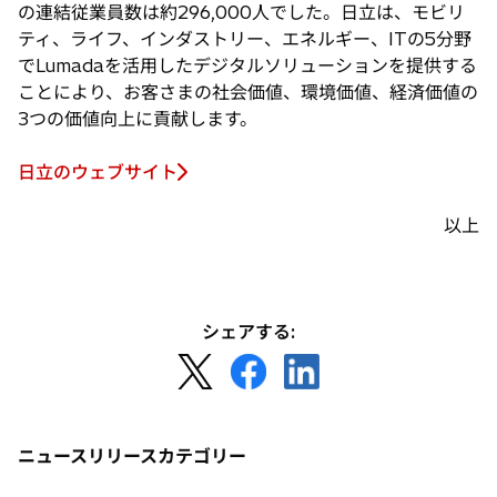
の連結従業員数は約296,000人でした。日立は、モビリ
ティ、ライフ、インダストリー、エネルギー、ITの5分野
でLumadaを活用したデジタルソリューションを提供する
ことにより、お客さまの社会価値、環境価値、経済価値の
3つの価値向上に貢献します。
日立のウェブサイト
以上
シェアする:
新
新
新
し
し
し
い
い
い
タ
タ
タ
ニュースリリースカテゴリー
ブ
ブ
ブ