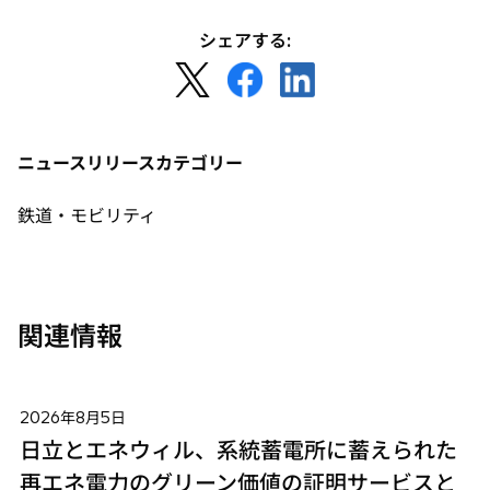
シェアする:
新
新
新
し
し
し
い
い
い
タ
タ
タ
ニュースリリースカテゴリー
ブ
ブ
ブ
で
で
で
鉄道・モビリティ
開
開
開
く
く
く
関連情報
2026年8月5日
日立とエネウィル、系統蓄電所に蓄えられた
再エネ電力のグリーン価値の証明サービスと