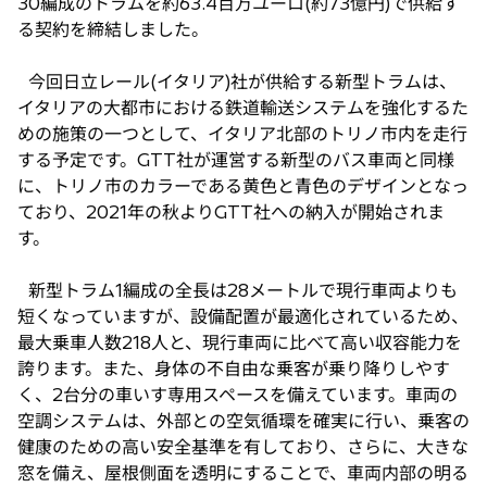
30編成のトラムを約63.4百万ユーロ(約73億円)で供給す
る契約を締結しました。
今回日立レール(イタリア)社が供給する新型トラムは、
イタリアの大都市における鉄道輸送システムを強化するた
めの施策の一つとして、イタリア北部のトリノ市内を走行
する予定です。GTT社が運営する新型のバス車両と同様
に、トリノ市のカラーである黄色と青色のデザインとなっ
ており、2021年の秋よりGTT社への納入が開始されま
す。
新型トラム1編成の全長は28メートルで現行車両よりも
短くなっていますが、設備配置が最適化されているため、
最大乗車人数218人と、現行車両に比べて高い収容能力を
誇ります。また、身体の不自由な乗客が乗り降りしやす
く、2台分の車いす専用スペースを備えています。車両の
空調システムは、外部との空気循環を確実に行い、乗客の
健康のための高い安全基準を有しており、さらに、大きな
窓を備え、屋根側面を透明にすることで、車両内部の明る