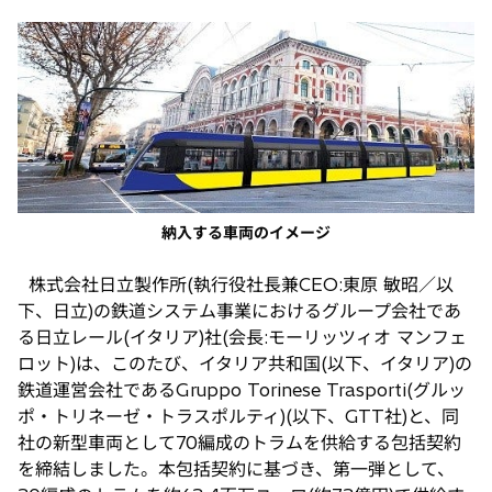
し
い
タ
ブ
で
開
く
納入する車両のイメージ
株式会社日立製作所(執行役社長兼CEO:東原 敏昭／以
下、日立)の鉄道システム事業におけるグループ会社であ
る日立レール(イタリア)社(会長:モーリッツィオ マンフェ
ロット)は、このたび、イタリア共和国(以下、イタリア)の
鉄道運営会社であるGruppo Torinese Trasporti(グルッ
ポ・トリネーゼ・トラスポルティ)(以下、GTT社)と、同
社の新型車両として70編成のトラムを供給する包括契約
を締結しました。本包括契約に基づき、第一弾として、