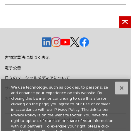
新
新
新
新
新
し
し
し
し
し
い
い
い
い
い
古物営業法に基づく表示
タ
タ
タ
タ
タ
電子公告
ブ
ブ
ブ
ブ
ブ
で
で
で
で
で
日立のソーシャルメディアについて
開
開
開
開
開
We use technology, such as cookies, to personalize
サイトマップ
く
く
く
く
く
and enhance your experience on this website. By
お問い合わせ
closing this banner or continuing to use this site (or
clicking on the page) you agree to our use of cookies
in accordance with our Privacy Policy. The link to our
Privacy Policy is on the website footer. You have the
Hitachi Global Website
right to opt out of our sale or share of your information
with our partners. To exercise your right, please click