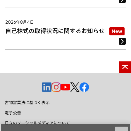
2026年8月4日
自己株式の取得状況に関するお知らせ
New
新
新
新
新
新
し
し
し
し
し
い
い
い
い
い
古物営業法に基づく表示
タ
タ
タ
タ
タ
電子公告
ブ
ブ
ブ
ブ
ブ
で
で
で
で
で
日立のソーシャルメディアについて
開
開
開
開
開