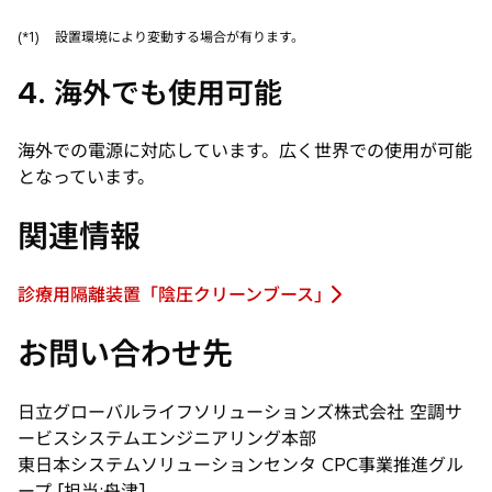
(*1)
設置環境により変動する場合が有ります。
4. 海外でも使用可能
海外での電源に対応しています。広く世界での使用が可能
となっています。
関連情報
診療用隔離装置「陰圧クリーンブース」
新
し
お問い合わせ先
い
タ
ブ
日立グローバルライフソリューションズ株式会社 空調サ
で
ービスシステムエンジニアリング本部
開
東日本システムソリューションセンタ CPC事業推進グル
く
ープ [担当:舟津]