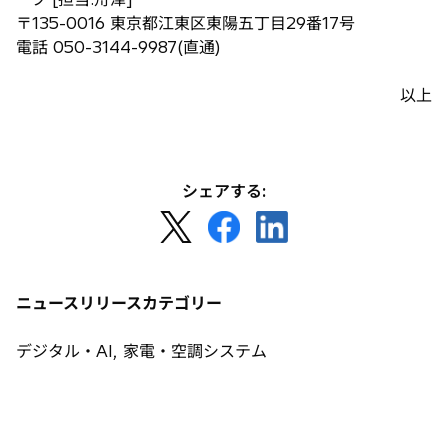
〒135-0016 東京都江東区東陽五丁目29番17号
電話 050-3144-9987(直通)
以上
シェアする:
新
新
新
し
し
し
い
い
い
タ
タ
タ
ニュースリリースカテゴリー
ブ
ブ
ブ
で
で
で
デジタル・AI, 家電・空調システム
開
開
開
く
く
く