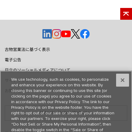
新
新
新
新
新
し
し
し
し
し
い
い
い
い
い
古物営業法に基づく表示
タ
タ
タ
タ
タ
電子公告
ブ
ブ
ブ
ブ
ブ
で
で
で
で
で
日立のソーシャルメディアについて
開
開
開
開
開
We use technology, such as cookies, to personalize
サイトマップ
く
く
く
く
く
and enhance your experience on this website. By
お問い合わせ
closing this banner or continuing to use this site (or
clicking on the page) you agree to our use of cookies
in accordance with our Privacy Policy. The link to our
Privacy Policy is on the website footer. You have the
Hitachi Global Website
right to opt out of our sale or share of your information
with our partners. To exercise your right, please click
“Do Not Sell or Share My Personal Information”, then
disable the toggle switch in the “Sale or Share of