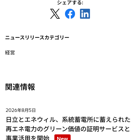
シェアする:
新
新
新
し
し
し
い
い
い
タ
タ
タ
ニュースリリースカテゴリー
ブ
ブ
ブ
で
で
で
経営
開
開
開
く
く
く
関連情報
2026年8月5日
日立とエネウィル、系統蓄電所に蓄えられた
再エネ電力のグリーン価値の証明サービスと
事業活用を開始
New