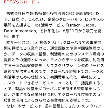
PDFダウンロード
新
し
株式会社日立製作所(執行役社長兼CEO:東原 敏昭／以
い
下、日立)は、このたび、企業のグローバルIoTビジネスの
タ
展開を支援する、IoT活用サービス「Hitachi Global
ブ
Data Integration」を体系化し、6月30日から販売を開
で
始します。
開
本サービスは、IoT技術を活用しグローバルでの事業展
く
開を見据える企業向けに、通信回線の準備や回線管理のほ
か、データの収集・蓄積、利活用のためのシステム環境の
提供とその運用といった、モノからデータを収集し利活用
する一連の基盤機能を、サブスクリプション型のサービス
形態で提供するものです。グローバル環境下でのデータの
利活用のための仕組みを、初期費用を抑え、手軽にスモー
ルスタートできるサービスメニューとして一括提供するこ
とで、製品や設備をグローバルに出荷する製造業をはじ
め、さまざまな産業分野においてグローバル市場でのIoT
技術の活用によるさらなる事業強化を支援します。
なお、本サービスは、長年蓄積してきたOTのノウハウ