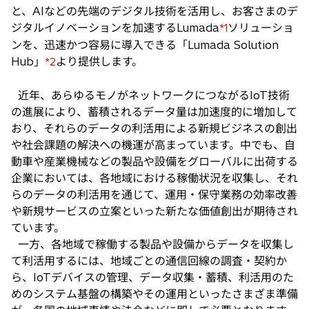
と、AIなどの先端のデジタル技術を活用し、お客さまのデ
ジタルイノベーションを加速するLumada
ソリューショ
*1
ンを、迅速かつ容易に導入できる「Lumada Solution
Hub」
より提供します。
*2
近年、あらゆるモノがネットワークにつながるIoT技術
の進展により、蓄積されるデータ量は加速度的に増加して
おり、それらのデータの利活用による新規ビジネスの創出
や社会課題の解決への機運が高まっています。中でも、自
動車や産業機械などの製品や設備をグローバルに出荷する
企業においては、各地域における稼働状況を収集し、それ
らのデータの利活用を通じて、運用・保守業務の効率改善
や新規サービスの立案といった新たな価値創出が期待され
ています。
一方、各地域で稼働する製品や設備からデータを収集し
て利活用するには、地域ごとの通信回線の調査・契約か
ら、IoTデバイスの管理、データ収集・蓄積、利活用のた
めのシステム基盤の構築やその運用といったさまざま準備