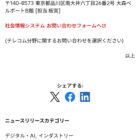
〒140-8573 東京都品川区南大井六丁目26番2号 大森ベ
ルポートB館 [担当:板宮]
社会情報システム お問い合わせフォームへ
新
し
(テレコム分野に関するお問い合わせを選択ください)
い
タ
以上
ブ
で
開
く
シェアする:
新
新
新
し
し
し
い
い
い
タ
タ
タ
ニュースリリースカテゴリー
ブ
ブ
ブ
で
で
で
デジタル・AI, インダストリー