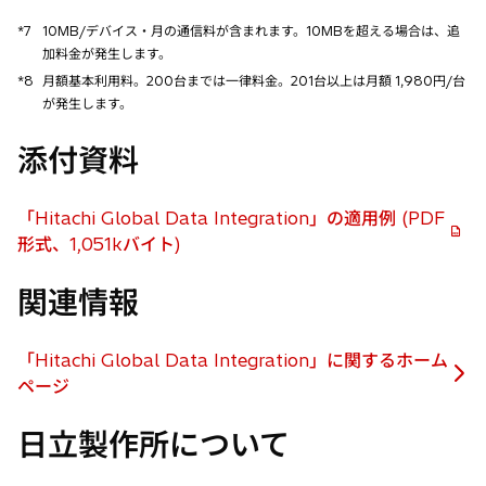
*7
10MB/デバイス・月の通信料が含まれます。10MBを超える場合は、追
加料金が発生します。
*8
月額基本利用料。200台までは一律料金。201台以上は月額 1,980円/台
が発生します。
添付資料
「Hitachi Global Data Integration」の適用例 (PDF
形式、1,051kバイト)
関連情報
「Hitachi Global Data Integration」に関するホーム
新
ページ
し
日立製作所について
い
タ