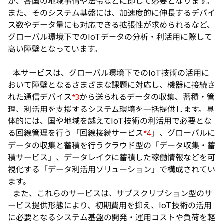
が、各国の地域事情や法令などに即して必要となります。
また、そのシステム基盤には、加速度的に伸長するデバイ
ス数やデータ量にも対応できる拡張性が求められるなど、
グローバル環境下でのIoTデータの分析・利活用に際して
高い障壁となっています。
本サービスは、グローバル環境下でのIoT技術の活用に
おいて障壁となるさまざまな課題に対応し、機器に接続さ
れた通信デバイス
から送られるデータの収集、蓄積・管
*3
理、利活用を支援するシステム環境を一括提供します。具
体的には、国や地域を越えてIoT技術の利活用で必要とな
る回線管理を行う「回線接続サービス
」、グローバルに
*4
データの収集と蓄積を行うクラウド型の「データ収集・蓄
積サービス」、データレイクに蓄積した稼働情報などを可
視化する「データ利活用ソリューション」で構成されてい
ます。
また、これらのサービスは、サブスクリプション型のサ
ービス提供形態により、初期費用を抑え、IoT技術の活用
に必要となるシステム基盤の開発・運用コストや負荷を軽