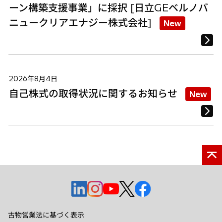
ーン構築支援事業」に採択 [日立GEベルノバ
ニュークリアエナジー株式会社]
New
2026年8月4日
自己株式の取得状況に関するお知らせ
New
新
新
新
新
新
し
し
し
し
し
い
い
い
い
い
古物営業法に基づく表示