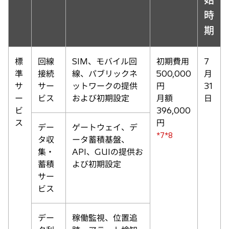
時
期
標
回線
SIM、モバイル回
初期費用
7
準
接続
線、パブリックネ
500,000
月
サ
サー
ットワークの提供
円
31
ー
ビス
および初期設定
月額
日
ビ
396,000
ス
円
デー
ゲートウェイ、デ
*7*8
タ収
ータ蓄積基盤、
集・
API、GUIの提供お
蓄積
よび初期設定
サー
ビス
デー
稼働監視、位置追