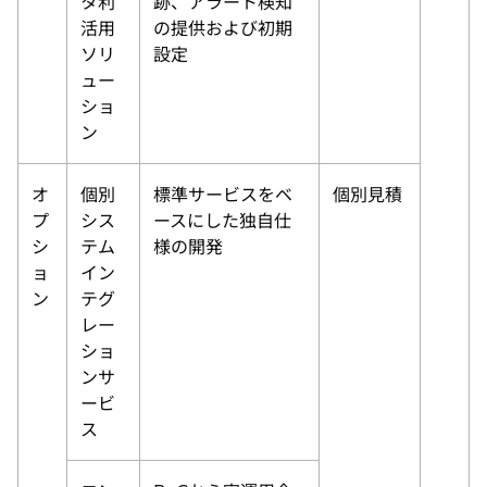
タ利
跡、アラート検知
活用
の提供および初期
ソリ
設定
ュー
ショ
ン
オ
個別
標準サービスをベ
個別見積
プ
シス
ースにした独自仕
シ
テム
様の開発
ョ
イン
ン
テグ
レー
ショ
ンサ
ービ
ス