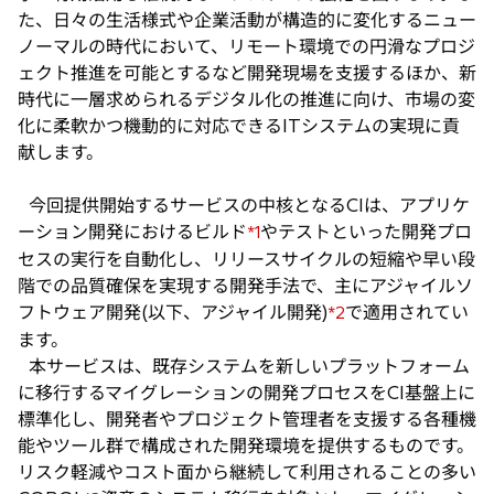
た、日々の生活様式や企業活動が構造的に変化するニュー
ノーマルの時代において、リモート環境での円滑なプロジ
ェクト推進を可能とするなど開発現場を支援するほか、新
時代に一層求められるデジタル化の推進に向け、市場の変
化に柔軟かつ機動的に対応できるITシステムの実現に貢
献します。
今回提供開始するサービスの中核となるCIは、アプリケ
ーション開発におけるビルド
やテストといった開発プロ
*1
セスの実行を自動化し、リリースサイクルの短縮や早い段
階での品質確保を実現する開発手法で、主にアジャイルソ
フトウェア開発(以下、アジャイル開発)
で適用されてい
*2
ます。
本サービスは、既存システムを新しいプラットフォーム
に移行するマイグレーションの開発プロセスをCI基盤上に
標準化し、開発者やプロジェクト管理者を支援する各種機
能やツール群で構成された開発環境を提供するものです。
リスク軽減やコスト面から継続して利用されることの多い