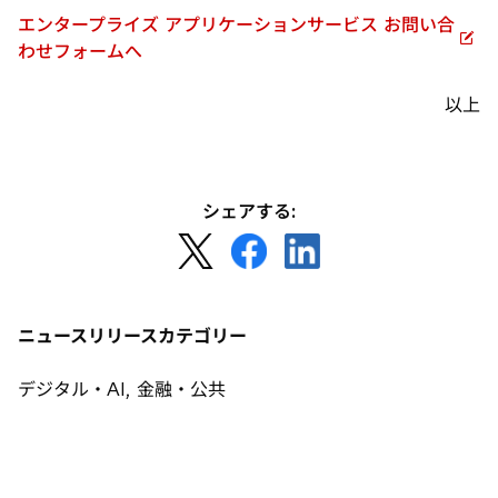
エンタープライズ アプリケーションサービス お問い合
新
わせフォームへ
し
い
以上
タ
ブ
で
開
シェアする:
く
新
新
新
し
し
し
い
い
い
タ
タ
タ
ニュースリリースカテゴリー
ブ
ブ
ブ
で
で
で
デジタル・AI, 金融・公共
開
開
開
く
く
く