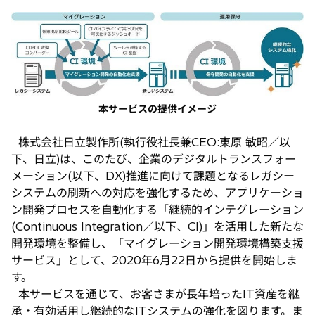
し
い
タ
ブ
で
開
本サービスの提供イメージ
く
株式会社日立製作所(執行役社長兼CEO:東原 敏昭／以
下、日立)は、このたび、企業のデジタルトランスフォー
メーション(以下、DX)推進に向けて課題となるレガシー
システムの刷新への対応を強化するため、アプリケーショ
ン開発プロセスを自動化する「継続的インテグレーション
(Continuous Integration／以下、CI)」を活用した新たな
開発環境を整備し、「マイグレーション開発環境構築支援
サービス」として、2020年6月22日から提供を開始しま
す。
本サービスを通じて、お客さまが長年培ったIT資産を継
承・有効活用し継続的なITシステムの強化を図ります。ま