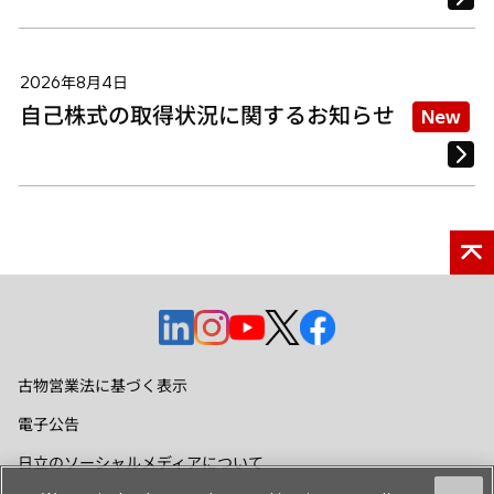
2026年8月4日
自己株式の取得状況に関するお知らせ
New
新
新
新
新
新
し
し
し
し
し
い
い
い
い
い
古物営業法に基づく表示
タ
タ
タ
タ
タ
電子公告
ブ
ブ
ブ
ブ
ブ
で
で
で
で
で
日立のソーシャルメディアについて
開
開
開
開
開