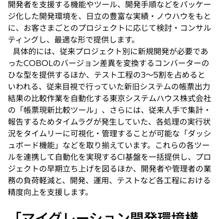
開発者を支援する機能やツール、開発手順などをパッケー
ジ化した開発環境を、日立の豊富な実績・ノウハウをもと
に、お客さまごとのプロジェクトに応じて検討・コンサル
ティングし、最適な形で提供します。
具体的には、従来プロジェクト別に新規開発が必要であ
ったCOBOLのバージョン差異を変換するコンバーターの
ひな型を提供するほか、テスト工程の3〜5割を占めると
いわれる、従来目視で行っていた新旧システムの帳票出力
結果の比較作業を自動化する東京システムハウス株式会社
の「帳票現新比較ツール」、さらには、従来人手で集計・
報告するためタイムラグが発生していた、各処理の実行状
況をタイムリーに可視化・管理することが可能な「ダッシ
ュボード機能」などを取り揃えています。これらの各ツー
ルを連携して自動化を実現するCI基盤を一括提供し、プロ
ジェクトの早期立ち上げを図るほか、開発者や管理者の業
務の負荷軽減と、開発、運用、テストなど各工程における
精度向上を支援します。
「マイグレーション開発環境構