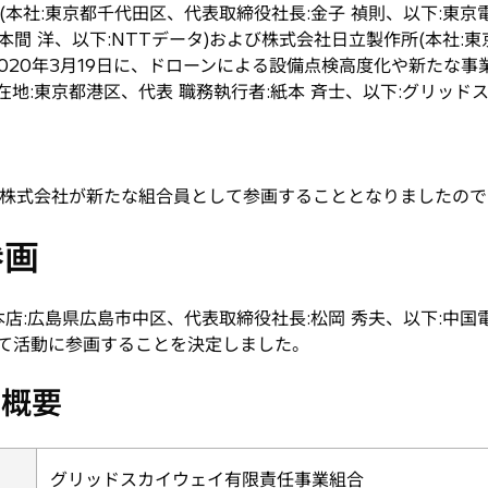
社:東京都千代田区、代表取締役社長:金子 禎則、以下:東京電
本間 洋、以下:NTTデータ)および株式会社日立製作所(本社:東
、2020年3月19日に、ドローンによる設備点検高度化や新たな
地:東京都港区、代表 職務執行者:紙本 斉士、以下:グリッド
株式会社が新たな組合員として参画することとなりましたので
参画
店:広島県広島市中区、代表取締役社長:松岡 秀夫、以下:中国
して活動に参画することを決定しました。
の概要
グリッドスカイウェイ有限責任事業組合