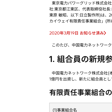
東京電力パワーグリッド株式会社(本
い
社:東京都江東区、代表取締役社長:
タ
東原 敏昭、以下:日立製作所)は
ブ
カイウェイ有限責任事業組合」(所在
で
開
2020年3月19日 お知らせ済み
く
このたび、中国電力ネットワーク
1. 組合員の新規
中国電力ネットワーク株式会社(本
1億円を出資し、新たに組合員と
有限責任事業組合
(1)事業組合名