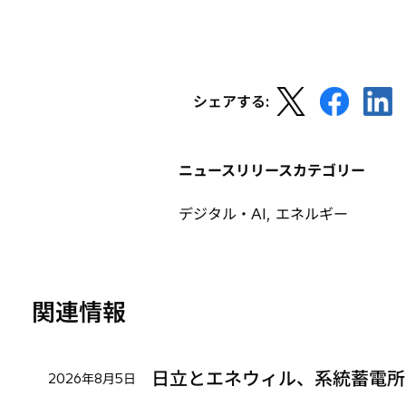
い
タ
ブ
で
新
新
新
開
シェアする:
し
し
し
く
い
い
い
タ
タ
タ
ニュースリリースカテゴリー
ブ
ブ
ブ
で
で
で
デジタル・AI, エネルギー
開
開
開
く
く
く
関連情報
日立とエネウィル、系統蓄電所
2026年8月5日