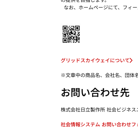
の提供を目指します。
なお、ホームページにて、フィー
グリッドスカイウェイについて
新
し
※文章中の商品名、会社名、団体
い
タ
お問い合わせ先
ブ
で
開
株式会社日立製作所 社会ビジネス
く
社会情報システム お問い合わせフ
新
し