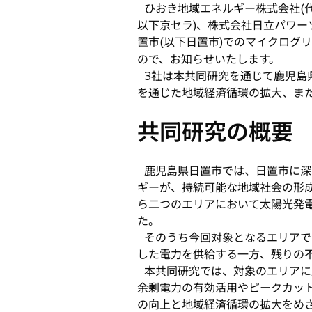
ひおき地域エネルギー株式会社(代
い
以下京セラ)、株式会社日立パワー
タ
置市(以下日置市)でのマイクログ
ブ
ので、お知らせいたします。
で
3社は本共同研究を通じて鹿児島
開
を通じた地域経済循環の拡大、ま
く
共同研究の概要
鹿児島県日置市では、日置市に深く
ギーが、持続可能な地域社会の形成
ら二つのエリアにおいて太陽光発
た。
そのうち今回対象となるエリアで
した電力を供給する一方、残りの不
本共同研究では、対象のエリアに産
余剰電力の有効活用やピークカッ
の向上と地域経済循環の拡大をめ