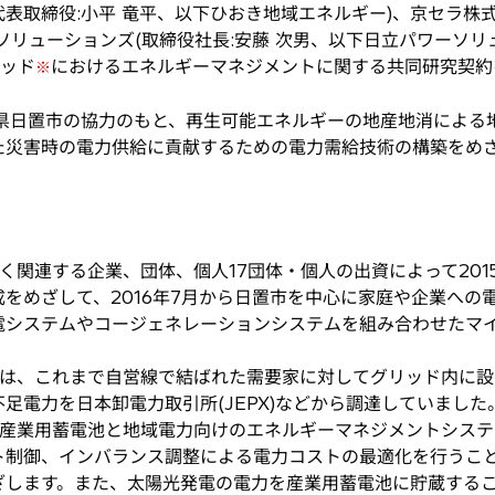
表取締役:小平 竜平、以下ひおき地域エネルギー)、京セラ株式
ソリューションズ(取締役社長:安藤 次男、以下日立パワーソリ
リッド
におけるエネルギーマネジメントに関する共同研究契約
※
県日置市の協力のもと、再生可能エネルギーの地産地消による
た災害時の電力供給に貢献するための電力需給技術の構築をめ
関連する企業、団体、個人17団体・個人の出資によって201
をめざして、2016年7月から日置市を中心に家庭や企業への電
電システムやコージェネレーションシステムを組み合わせたマ
は、これまで自営線で結ばれた需要家に対してグリッド内に設
足電力を日本卸電力取引所(JEPX)などから調達していました
業用蓄電池と地域電力向けのエネルギーマネジメントシステム
ト制御、インバランス調整による電力コストの最適化を行うこ
ざします。また、太陽光発電の電力を産業用蓄電池に貯蔵する