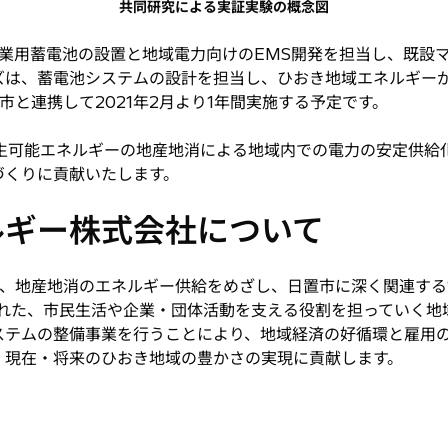
共同研究による実証実験の概念図
業用蓄電池の設置と地域電力向けのEMS開発を担当し、既設
ズは、蓄電池システムの設計を担当し、ひおき地域エネルギー
と連携して2021年2月より1年間実施する予定です。
生可能エネルギーの地産地消による地域内での電力の安定供給
づくりに貢献いたします。
ルギー株式会社について
、地産地消のエネルギー供給をめざし、日置市に深く関連する
された、市民生活や企業・団体活動を支える役割を担っていく地
ステムの整備事業を行うことにより、地域経済の好循環と雇用
、現在・将来のひおき地域の豊かさの実現に貢献します。