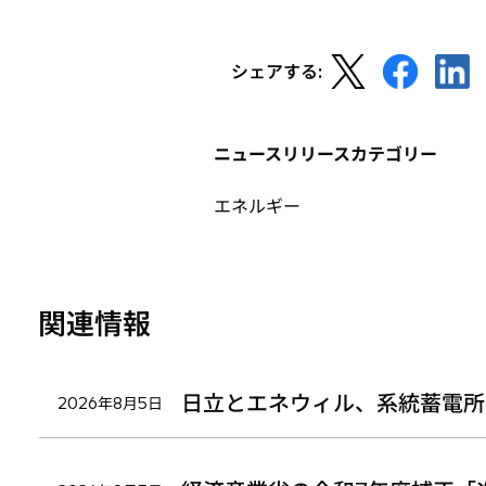
新
新
新
シェアする:
し
し
し
い
い
い
タ
タ
タ
ニュースリリースカテゴリー
ブ
ブ
ブ
で
で
で
エネルギー
開
開
開
く
く
く
関連情報
日立とエネウィル、系統蓄電所
2026年8月5日