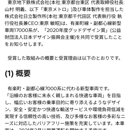
東京地下鉄株式会社(本社:東京都台東区 代表取締役社長:
い
山村 明義、以下「東京メトロ」)及び車体製作を担当した
タ
株式会社日立製作所(本社:東京都千代田区 代表執行役 執
ブ
行役社長兼CEO:東原 敏昭)は、有楽町線・副都心線新型
で
車両17000系が、「2020年度グッドデザイン賞」(公益
開
財団法人日本デザイン振興会主催)を共同で受賞したこと
く
をお知らせします。
受賞した取組みの概要と受賞理由は以下のとおりです。
(1) 概要
有楽町・副都心線7000系に代わる新型車両です。
「沿線のお客様に末永く親しまれる快適な車両」を目指
し、幅広いお客様の乗車目的に寄り添えるようなデザイ
ン、安全・安定かつ快適な輸送サービスや環境負荷低減を
実現する信頼性の高い技術、及び多様なお客様の多彩なニ
ーズに対応したバリアフリー施策を充実しています。本車