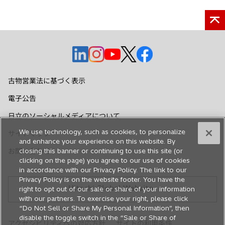
新
新
新
新
新
し
し
し
し
し
い
い
い
い
い
古物営業法に基づく表示
タ
タ
タ
タ
タ
電子公告
ブ
ブ
ブ
ブ
ブ
で
で
で
で
で
日立のソーシャルメディアについて
開
開
開
開
開
We use technology, such as cookies, to personalize
サイトマップ
く
く
く
く
く
and enhance your experience on this website. By
お問い合わせ
closing this banner or continuing to use this site (or
clicking on the page) you agree to our use of cookies
in accordance with our Privacy Policy. The link to our
Privacy Policy is on the website footer. You have the
Hitachi Global Website
right to opt out of our sale or share of your information
with our partners. To exercise your right, please click
“Do Not Sell or Share My Personal Information”, then
disable the toggle switch in the “Sale or Share of
アクセシビリティへの対応方針
サイトの利用条件