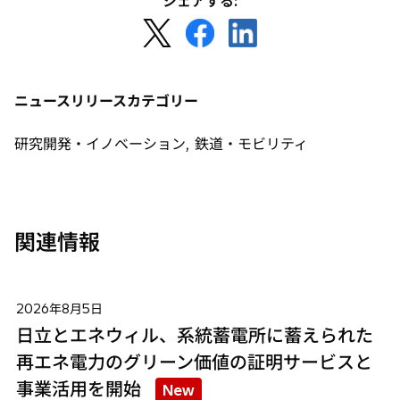
シェアする:
新
新
新
し
し
し
い
い
い
タ
タ
タ
ニュースリリースカテゴリー
ブ
ブ
ブ
で
で
で
研究開発・イノベーション, 鉄道・モビリティ
開
開
開
く
く
く
関連情報
2026年8月5日
日立とエネウィル、系統蓄電所に蓄えられた
再エネ電力のグリーン価値の証明サービスと
事業活用を開始
New