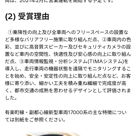
両は、2021年2月に営業運転を開始する予定です。
(2) 受賞理由
①乗降性の向上及び全車両へのフリースペースの設置な
ど多様なバリアフリー施策に取り組んだ点、②車両内の色
彩、並びに高音質スピーカー及びセキュリティカメラの設
置など車内の空間性、快適性及び安心感の向上に取り組ん
だ点、③車両情報監視・分析システム(TIMAシステム)を
導入し、走行車両の機器状態を遠隔でモニタリングするこ
とを始め、安全・安定性の向上に取り組んだ点など、お客
様に寄り添い、細かい工夫を積み重ね繊細で完成度が高
く、都市交通の成熟を思わせるデザインとして評価されま
した。
有楽町線・副都心線新型車両17000系の主な特徴につい
ては別紙をご参照ください。