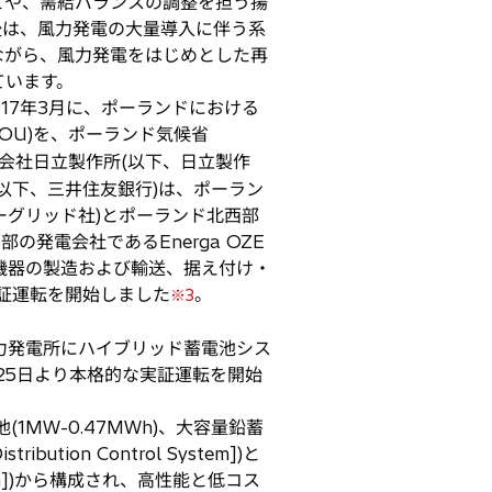
とや、需給バランスの調整を担う揚
後は、風力発電の大量導入に伴う系
ながら、風力発電をはじめとした再
ています。
17年3月に、ポーランドにおける
OU)を、ポーランド気候省
会社日立製作所(以下、日立製作
以下、三井住友銀行)は、ポーラン
ド・パワーグリッド社)とポーランド北西部
部の発電会社であるEnerga OZE
備機器の製造および輸送、据え付け・
])の実証運転を開始しました
。
※3
力発電所にハイブリッド蓄電池シス
同で9月25日より本格的な実証運転を開始
MW-0.47MWh)、大容量鉛蓄
ion Control System])と
stem])から構成され、高性能と低コス