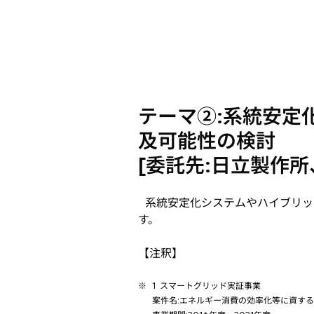
テーマ②:系統安定
及可能性の検討
[委託先:日立製作
系統安定化システムやハイブリッ
す。
【注釈】
※
1 スマートグリッド実証事業
案件名:エネルギー消費の効率化等に資す