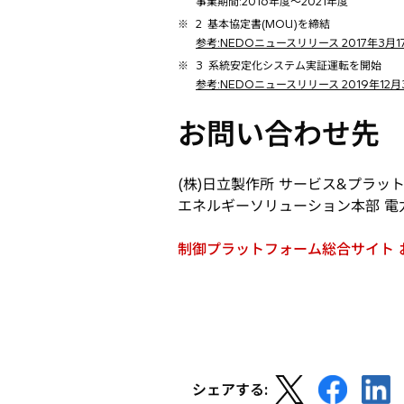
事業期間:2016年度〜2021年度
※
2 基本協定書(MOU)を締結
参考:NEDOニュースリリース 2017年
※
3 系統安定化システム実証運転を開始
参考:NEDOニュースリリース 2019年
お問い合わせ先
(株)日立製作所 サービス&プラ
エネルギーソリューション本部 電
制御プラットフォーム総合サイト 
新
し
い
タ
ブ
で
新
新
新
開
シェアする: