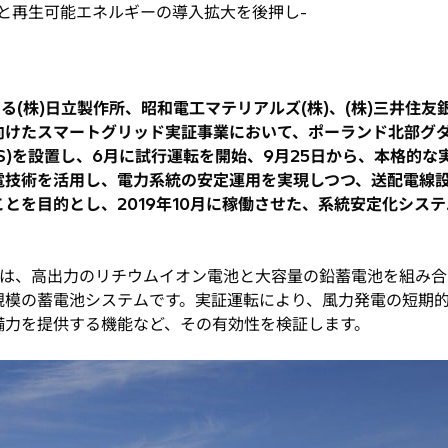
と再生可能エネルギーの導入拡大を後押し-
る(株)日立製作所、昭和電工マテリアルズ(株)、(株)三井住
向けたスマートグリッド実証事業において、ポーランド北部グ
SS)を設置し、6月に試行運転を開始、9月25日から、本格的
電技術を活用し、電力系統の安定運用を実現しつつ、送配電線
とを目的とし、2019年10月に稼働させた、系統安定化システム
。
Sは、高出力のリチウムイオン電池と大容量の鉛蓄電池を組み合
規模の蓄電池システムです。実証運転により、風力発電の短期
備力を提供する機能など、その有効性を検証します。