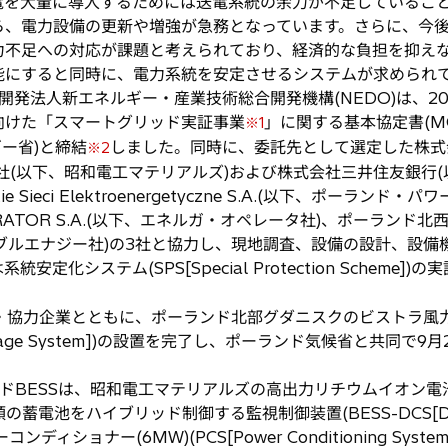
電を大量に導入するためには送電系統の余力が不足しているこ
ら、電力設備の更新や増強が急務となっています。さらに、今
力不足への対応が課題と考えられており、経済的な負担を抑え
能にすると同時に、電力系統を安定させるシステムが求められ
発法人新エネルギー・産業技術総合開発機構(NEDO)は、20
向けた「スマートグリッド実証事業
」に関する基本協定書(M
※1
ネルギー省)と締結
しました。同時に、委託先として選定した株式
※2
社(以下、昭和電工マテリアルズ)および株式会社三井住友銀行(
Sieci Elektroenergetyczne S.A.(以下、ポーラン
RATOR S.A.(以下、エネルガ・オペレータ社)、ポーランド北西
ーアブルエナジー社)の3社と協力し、現地調査、設備の設計、設
安定化システム(SPS[Special Protection Scheme
・協力企業とともに、ポーランド北部グダニスクのビストラ風
gy Storage System])の設置を完了し、ポーランド気候省と共
ESSは、昭和電工マテリアルズの高出力リチウムイオン電池(1
の蓄電池をハイブリッド制御する監視制御装置(BESS-DCS[Distribut
ィショナー(6MW)(PCS[Power Conditioning Sy