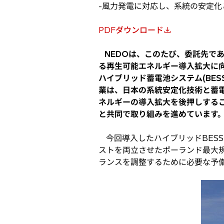
-風力発電に対応し、系統の安定化
PDFダウンロード
新
し
NEDOは、このたび、委託先であ
い
る再生可能エネルギー導入拡大に
タ
ハイブリッド蓄電池システム(BE
ブ
業は、日本の系統安定化技術と蓄
で
ネルギーの導入拡大を後押しするこ
開
と共同で取り組みを進めています
く
今回導入したハイブリッドBES
ストを両立させたポーランド最大
ランスを調整するために必要な予