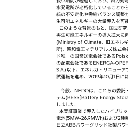
長い期間が経過しており、風力発
水発電所が老朽化していることか
統の不安定化や需給バランス調整
生可能エネルギーの大量導入を可
このような背景のもと、国立研究開
再生可能エネルギーの導入拡大に
(Ministry of Climate、旧エ
所)、昭和電工マテリアルズ株式会
ド唯一の国営送電会社であるPolskie 
の配電会社であるENERGA-OPE
S.A.(以下、エネルガ・リニュ
試運転を進め、2019年10月1日には系統
今般、NEDOは、これらの委託
テム(BESS[Battery Ener
しました。
本実証事業で導入したハイブリッドB
電池(5MW-26.9MWh)および2種類
日立ABBパワーグリッド社製パワーコンデ