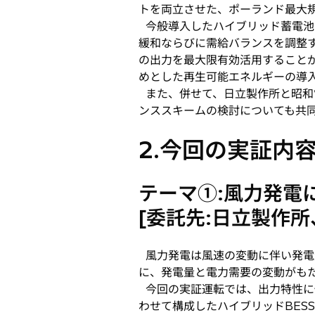
トを両立させた、ポーランド最大
今般導入したハイブリッド蓄電池
緩和ならびに需給バランスを調整
の出力を最大限有効活用すること
めとした再生可能エネルギーの導
また、併せて、日立製作所と昭和
ンススキームの検討についても共
2.今回の実証内
テーマ①:風力発電
[委託先:日立製作
風力発電は風速の変動に伴い発電
に、発電量と電力需要の変動がも
今回の実証運転では、出力特性に
わせて構成したハイブリッドBES