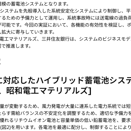
規模の蓄電池システムとなります。
システムを先般導入した系統安定化システムにより制御し、平
するための予備力として運用し、系統事故時には送電線の過負
が可能です。今回の実証において、各機能の有効性を検証し、
入拡大に寄与していきます。
電工マテリアルズ、三井住友銀行は、システムのビジネスモデ
同で推進します。
容
に対応したハイブリッド蓄電池シス
所、昭和電工マテリアルズ]
量が変動するため、風力発電が大量に連系した電力系統では短
たらす需給バランスの不安定化を調整するため、適切な予備力
優れるリチウムイオン電池と容量単価の低い鉛蓄電池を、要求
S(図2)を用います。各電池を最適に配分し、制御することによ