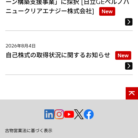
ーン構築支援事業」に採択 [日立GEベルノバ
ニュークリアエナジー株式会社]
New
2026年8月4日
自己株式の取得状況に関するお知らせ
New
新
新
新
新
新
し
し
し
し
し
い
い
い
い
い
古物営業法に基づく表示
タ
タ
タ
タ
タ