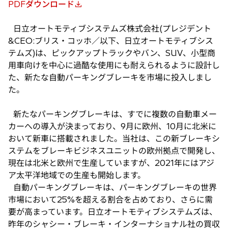
PDFダウンロード
新
し
日立オートモティブシステムズ株式会社(プレジデント
い
&CEO:ブリス・コッホ／以下、日立オートモティブシス
タ
テムズ)は、ピックアップトラックやバン、SUV、小型商
ブ
用車向けを中心に過酷な使用にも耐えられるように設計し
で
た、新たな自動パーキングブレーキを市場に投入しまし
開
た。
く
新たなパーキングブレーキは、すでに複数の自動車メー
カーへの導入が決まっており、9月に欧州、10月に北米に
おいて新車に搭載されました。当社は、この新ブレーキシ
ステムをブレーキビジネスユニットの欧州拠点で開発し、
現在は北米と欧州で生産していますが、2021年にはアジ
ア太平洋地域での生産も開始します。
自動パーキングブレーキは、パーキングブレーキの世界
市場において25%を超える割合を占めており、さらに需
要が高まっています。日立オートモティブシステムズは、
昨年のシャシー・ブレーキ・インターナショナル社の買収