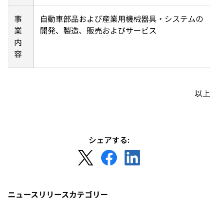
事
自動車部品および産業用機械器具・システムの
業
開発、製造、販売およびサービス
内
容
以上
シェアする:
新
新
新
し
し
し
い
い
い
タ
タ
タ
ニュースリリースカテゴリー
ブ
ブ
ブ
で
で
で