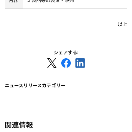
内容
ミ製品等の製造・販売
以上
シェアする:
新
新
新
し
し
し
い
い
い
タ
タ
タ
ニュースリリースカテゴリー
ブ
ブ
ブ
で
で
で
開
開
開
く
く
く
関連情報