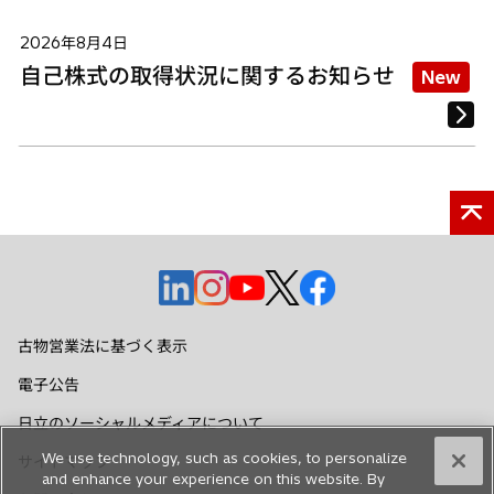
2026年8月4日
自己株式の取得状況に関するお知らせ
New
新
新
新
新
新
し
し
し
し
し
い
い
い
い
い
古物営業法に基づく表示
タ
タ
タ
タ
タ
電子公告
ブ
ブ
ブ
ブ
ブ
で
で
で
で
で
日立のソーシャルメディアについて
開
開
開
開
開
We use technology, such as cookies, to personalize
サイトマップ
く
く
く
く
く
and enhance your experience on this website. By