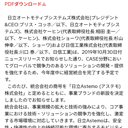
PDFダウンロード
新
し
日立オートモティブシステムズ株式会社(プレジデント
い
&CEO:ブリス・コッホ／以下、日立オートモティブシス
タ
テムズ)、株式会社ケーヒン(代表取締役社長:相田 圭一／
ブ
以下、ケーヒン)、株式会社ショーワ(代表取締役社長:杉山
で
伸幸／以下、ショーワ)および日信工業株式会社(代表取締
開
役社長:川口 泰／以下、日信工業)は、2019年10月30日付
く
ニュースリリースでお知らせした通り、CASE分野におい
てグローバルで競争力のあるソリューションの開発・提供
を強化するため、今年度中に経営統合を完了する予定で
す。
このたび、統合会社の商号を「日立Astemo (アステモ)
株式会社」と定めるとともに、事業ブランドの新設を決定
しましたのでお知らせします。
統合会社は、事業規模の拡大と技術の強みにより、コア事
業における技術・ソリューションの競争力を強化し、激変
する市場環境に対応していきます。日立Astemoは、安全
性・快適性の向上や持続可能な環境に寄与するモビリティ