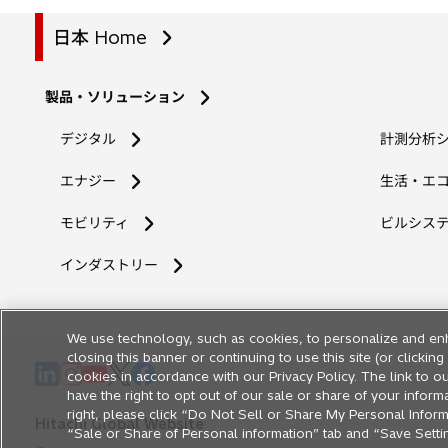
日本 Home
製品・ソリューション
デジタル
計測分析
エナジー
生活・エ
モビリティ
ビルシス
インダストリー
We use technology, such as cookies, to personalize and en
closing this banner or continuing to use this site (or clicki
新
新
新
新
新
cookies in accordance with our Privacy Policy. The link to ou
し
し
し
し
し
have the right to opt out of our sale or share of your inform
right, please click “Do Not Sell or Share My Personal Informa
い
い
い
い
い
Hitachi Global Website
“Sale or Share of Personal information” tab and “Save Setting
タ
タ
タ
タ
タ