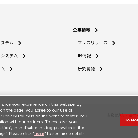
企業情報
システム
プレスリリース
コシステム
IR情報
新
テム
研究開発
し
い
タ
ブ
で
hance your experience on this website. By
開
ng on the page) you agree to our use of
く
古物営業法に基づ
r Privacy Policy is on the website footer. You
Do Not
ation with our partners. To exercise your
tion”, then disable the toggle switch in the
s”. Please click "
here
" to see more details