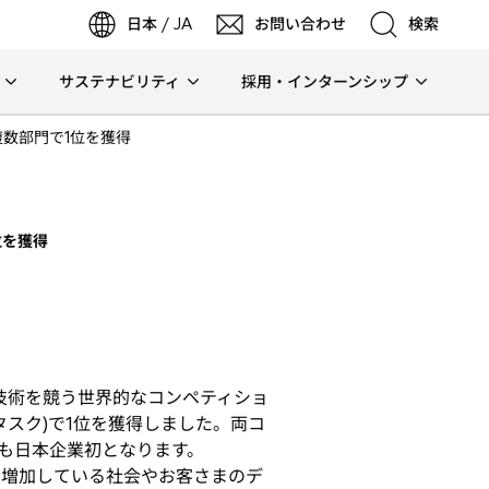
日本 / JA
お問い合わせ
検索
サステナビリティ
採用・インターンシップ
検索
」の複数部門で1位を獲得
検索
位を獲得
の技術を競う世界的なコンペティショ
部門(タスク)で1位を獲得しました。両コ
獲得も日本企業初となります。
に増加している社会やお客さまのデ