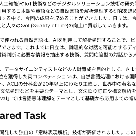
(人工知能)やIoT技術などのデジタルソリューション技術の研究
利用する日本語や英語などの自然言語を解析処理する研究を進
加する中で、今回の成果を収めることができました。日立は、今
のQoL(Quality of Life)の向上に貢献していきます。
で使われる自然言語は、AIを利用して解析処理することで、ビ
ができます。これまでに日立は、論理的な対話を可能とするディ
投資判断に必要な情報を抽出する技術、質問応答型の対話から
、データサイエンティストなどの人財育成を目的として、さま
獲得した両コンペティションは、自然言語処理における国際学会「As
istics」(以下、ACL)の分科会が20年以上にわたり主催し、世界中
k」は言語・文法処理などを主要なテーマとし、文法誤り訂正や構文解
Eval」では言語意味理解をテーマとして基礎から応用までの
ared Task
開発した独自の「意味表現解析」技術が評価されました。この