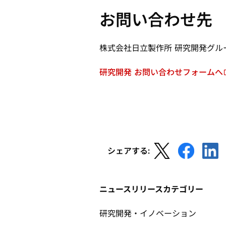
お問い合わせ先
株式会社日立製作所 研究開発グル
研究開発 お問い合わせフォームへ
新
し
い
タ
ブ
で
新
新
新
開
シェアする:
し
し
し
く
い
い
い
タ
タ
タ
ニュースリリースカテゴリー
ブ
ブ
ブ
で
で
で
研究開発・イノベーション
開
開
開