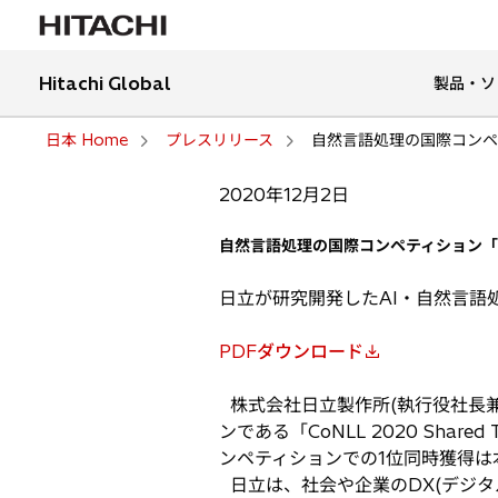
Hitachi Global
製品・ソ
日本 Home
プレスリリース
自然言語処理の国際コンペティシ
2020年12月2日
自然言語処理の国際コンペティション「CoNL
日立が研究開発したAI・自然言語
PDFダウンロード
新
し
株式会社日立製作所(執行役社長兼
い
ンである「CoNLL 2020 Sha
タ
ンペティションでの1位同時獲得は本邦
ブ
日立は、社会や企業のDX(デジタ
で