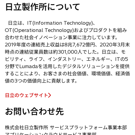
し
日立製作所について
い
タ
ブ
日立は、IT(Information Technology)、
で
OT(Operational Technology)およびプロダクトを組み
開
合わせた社会イノベーション事業に注力しています。
く
2019年度の連結売上収益は8兆7,672億円、2020年3月末
時点の連結従業員数は約301,000人でした。日立は、モ
ビリティ、ライフ、インダストリー、エネルギー、ITの5
分野でLumadaを活用したデジタルソリューションを提供
することにより、お客さまの社会価値、環境価値、経済価
値の3つの価値向上に貢献します。
日立のウェブサイト
お問い合わせ先
株式会社日立製作所 サービスプラットフォーム事業本部
アプリケーションクラウドサービス事業部