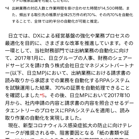
ットの帳票認識を可能としたもの。
*4
出納業務の対応人数と作業時間を掛け合わせた時間が14,500時間。ま
た、頻出する取引先の帳票が全体25万件の約70%、その内70%を自動化
することで、全体では約半分の自動化が可能と推定。
日立では、DXによる経営基盤の強化や業務プロセスの
最適化を目的に、さまざまな改革を推進しています。その
一環として、当社財務部門では出納業務の自動化に向け
て、2017年1月に、日立グループの人事、財務のシェアー
ドサービスを請け負う株式会社日立マネジメントパートナ
ー(以下、日立MP)において、出納業務における請求書の
読み取りから承認までの業務を自動化するRPAシステム
を試験運用した結果、70%の証票を自動処理できること
を確認しました
。その後、日立MPにおいて2017年10
*5
月から、社内申請の内容と請求書の内容を照合させるデー
タエントリーのプロセスにRPAシステムを適用し、読み
取り作業の自動化を実現しました。
現在、新型コロナウィルス感染症拡大の防止に向けテレ
ワークが推奨される中、阻害要因となる「紙の書類や証