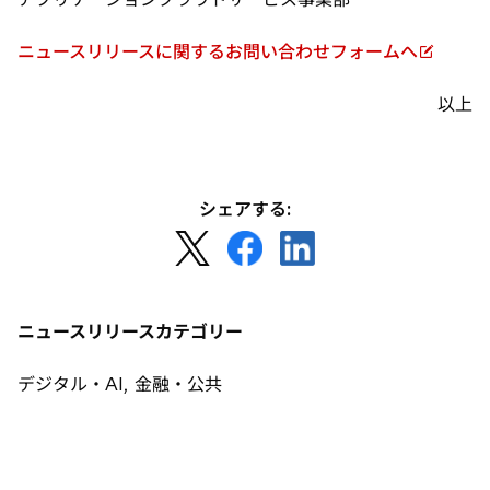
ニュースリリースに関するお問い合わせフォームへ
新
し
以上
い
タ
ブ
で
シェアする:
開
新
新
新
く
し
し
し
い
い
い
タ
タ
タ
ニュースリリースカテゴリー
ブ
ブ
ブ
で
で
で
デジタル・AI, 金融・公共
開
開
開
く
く
く