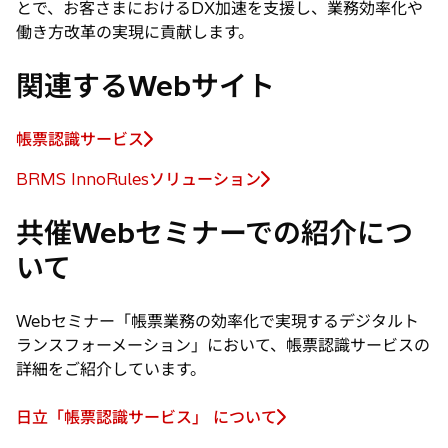
とで、お客さまにおけるDX加速を支援し、業務効率化や
働き方改革の実現に貢献します。
関連するWebサイト
帳票認識サービス
新
し
BRMS InnoRulesソリューション
新
い
し
タ
共催Webセミナーでの紹介につ
い
ブ
いて
タ
で
ブ
開
で
く
Webセミナー「帳票業務の効率化で実現するデジタルト
開
ランスフォーメーション」において、帳票認識サービスの
く
詳細をご紹介しています。
日立「帳票認識サービス」 について
新