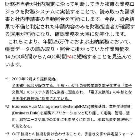
財務担当者が社内規定に沿って判断してきた複雑な業務ロ
ジックを財務システムに実装することで、読み取った請求
書と社内申請書の自動照合を可能にします。今後、照合結
果で不備と判定された申請内容のみを財務担当者が確認す
る運用が可能になり、確認業務を大幅に効率化します。
これらにより、年間25万件におよぶ出納業務において、
帳票データの読み取り・照合に掛かっていた作業時間を
14,500時間から7,400時間
に短縮することを見込んで
*4
います。
*1
2019年12月より提供開始。
全国銀行協会が設立する、手形・小切手の交換業務を電子化する「電子
交換所」のシステム委託先業者に選定され、「電子交換所」の中核とな
る画像処理技術に採用されている。
*2
Business Rule Management System(BRMS)開発基盤。業務関連規則
(Business Rule)を業務アプリケーションと切り離して定義、管理、活
用。顧客ニーズや環境の変化にも素早くに対応し、柔軟な変更処理等が
可能となる。
*3
OCR技術とAI技術を掛け合わせることで、手書き文字や非定型フォーマ