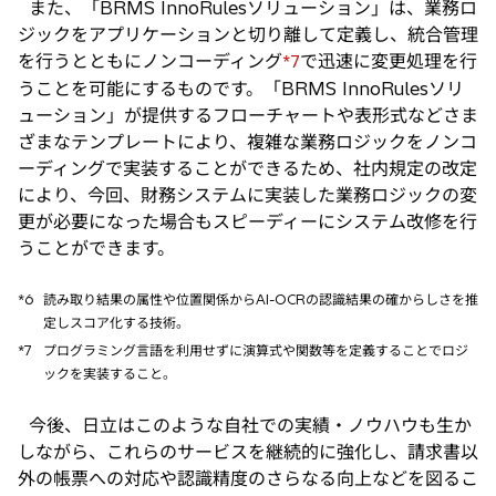
また、「BRMS InnoRulesソリューション」は、業務ロ
ジックをアプリケーションと切り離して定義し、統合管理
を行うとともにノンコーディング
で迅速に変更処理を行
*7
うことを可能にするものです。「BRMS InnoRulesソリ
ューション」が提供するフローチャートや表形式などさま
ざまなテンプレートにより、複雑な業務ロジックをノンコ
ーディングで実装することができるため、社内規定の改定
により、今回、財務システムに実装した業務ロジックの変
更が必要になった場合もスピーディーにシステム改修を行
うことができます。
*6
読み取り結果の属性や位置関係からAI-OCRの認識結果の確からしさを推
定しスコア化する技術。
*7
プログラミング言語を利用せずに演算式や関数等を定義することでロジ
ックを実装すること。
今後、日立はこのような自社での実績・ノウハウも生か
しながら、これらのサービスを継続的に強化し、請求書以
外の帳票への対応や認識精度のさらなる向上などを図るこ