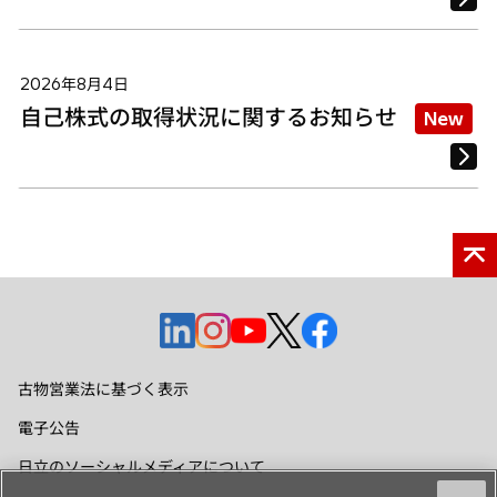
2026年8月4日
自己株式の取得状況に関するお知らせ
New
新
新
新
新
新
し
し
し
し
し
い
い
い
い
い
古物営業法に基づく表示
タ
タ
タ
タ
タ
電子公告
ブ
ブ
ブ
ブ
ブ
で
で
で
で
で
日立のソーシャルメディアについて
開
開
開
開
開