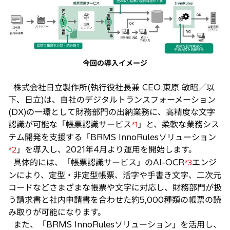
い
タ
ブ
で
開
今回の導入イメージ
く
株式会社日立製作所(執行役社長兼 CEO:東原 敏昭／以
下、日立)は、自社のデジタルトランスフォーメーション
(DX)の一環として財務部門の出納業務に、高精度な文字
認識が可能な「帳票認識サービス
」と、柔軟な業務シス
*1
テム開発を支援する「BRMS InnoRulesソリューション
」を導入し、2021年4月より運用を開始します。
*2
具体的には、「帳票認識サービス」のAI-OCR
エンジ
*3
ンにより、定型・非定型帳票、活字や手書き文字、二次元
コードなどさまざまな帳票や文字に対応し、財務部門が扱
う請求書と社内申請書を合わせた約5,000種類の帳票の読
み取りが可能になります。
また、「BRMS InnoRulesソリューション」を活用し、