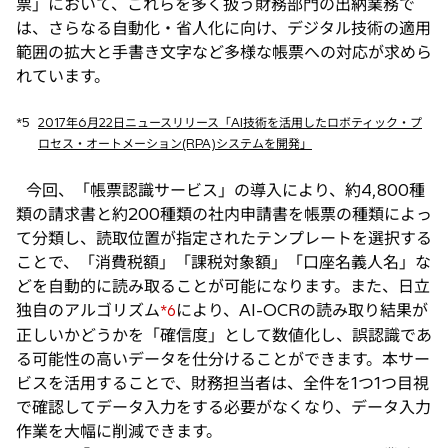
票」において、これらを多く扱う財務部門の出納業務で
は、さらなる自動化・省人化に向け、デジタル技術の適用
範囲の拡大と手書き文字など多様な帳票への対応が求めら
れています。
*5
2017年6月22日ニュースリリース「AI技術を活用したロボティック・プ
ロセス・オートメーション(RPA)システムを開発」
今回、「帳票認識サービス」の導入により、約4,800種
類の請求書と約200種類の社内申請書を帳票の種類によっ
て分類し、読取位置が指定されたテンプレートを選択する
ことで、「消費税額」「課税対象額」「口座名義人名」な
どを自動的に読み取ることが可能になります。また、日立
独自のアルゴリズム
により、AI-OCRの読み取り結果が
*6
正しいかどうかを「確信度」として数値化し、誤認識であ
る可能性の高いデータを仕分けることができます。本サー
ビスを活用することで、財務担当者は、全件を1つ1つ目視
で確認してデータ入力をする必要がなくなり、データ入力
作業を大幅に削減できます。