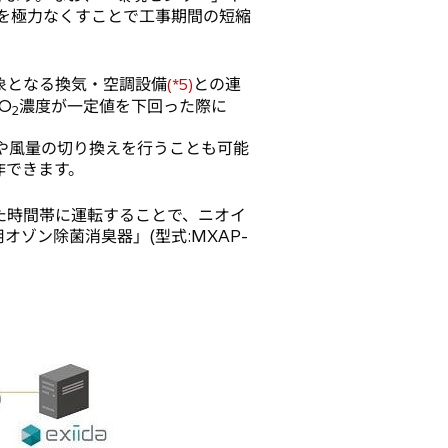
線を極力なくすことで工事期間の短縮
象となる換気・空調設備
との連
(*5)
O
濃度が一定値を下回った際に
2
や風量の切り換えを行うことも可能
作できます。
た時間帯に運転することで、ニオイ
ゾン除菌消臭器」(型式:MXAP-