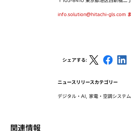
〒105-8410 東京都港区西新橋二
info.solution@hitachi-gl
新
新
新
シェアする:
し
し
し
い
い
い
タ
タ
タ
ニュースリリースカテゴリー
ブ
ブ
ブ
で
で
で
デジタル・AI, 家電・空調システム
開
開
開
く
く
く
関連情報