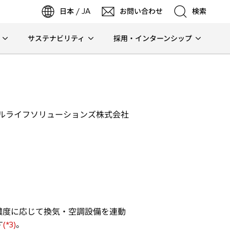
日本 / JA
お問い合わせ
検索
サステナビリティ
採用・インターンシップ
検索
検索
ルライフソリューションズ株式会社
濃度に応じて換気・空調設備を連動
す
。
(*3)