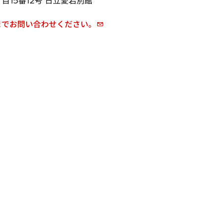
丁目15番12号 日立愛宕別館
s.com までお問い合わせください。