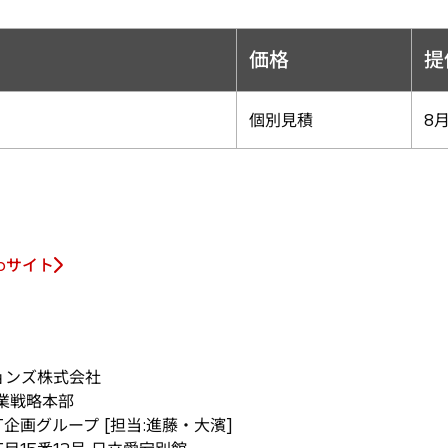
価格
提
個別見積
8
ebサイト
ョンズ株式会社
業戦略本部
企画グループ [担当:進藤・大濱]