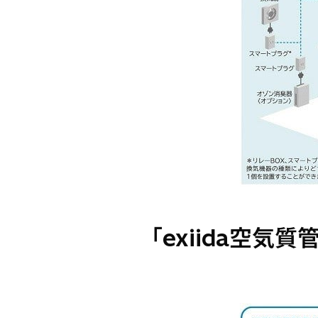
「exiida空