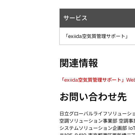
サービス
「exiida空気質管理サポート」
関連情報
「exiida空気質管理サポート」W
新
し
お問い合わせ先
い
タ
ブ
日立グローバルライフソリューシ
で
空調ソリューション事業部 空調事
開
システムソリューション企画部 IoT
く