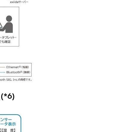
(*6)
ル