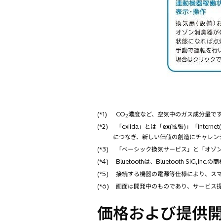
(*1)
CO
濃度など、空気中のガス成分量で
2
(*2)
「exiida」とは「
ex
(拡張)」「
i
ntern
につなぎ、新しい価値の創造にチャレン
(*3)
「ベーシック換気サービス」と「オゾン
(*4)
Bluetoothは、Bluetooth SIG,Inc.
(*5)
接続する機器の電源等仕様により、スマ
(*6)
画面は開発中のものであり、サービス提
価格および提供