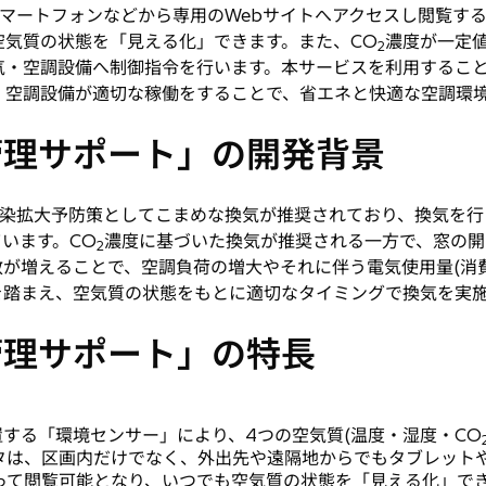
マートフォンなどから専用のWebサイトへアクセスし閲覧す
空気質の状態を「見える化」できます。また、CO
濃度が一定値
2
気・空調設備へ制御指令を行います。本サービスを利用するこ
・空調設備が適切な稼働をすることで、省エネと快適な空調環
質管理サポート」の開発背景
染拡大予防策としてこまめな換気が推奨されており、換気を行う
います。CO
濃度に基づいた換気が推奨される一方で、窓の開
2
が増えることで、空調負荷の増大やそれに伴う電気使用量(消
を踏まえ、空気質の状態をもとに適切なタイミングで換気を実
質管理サポート」の特長
置する「環境センサー」により、4つの空気質(温度・湿度・CO
タは、区画内だけでなく、外出先や遠隔地からでもタブレットや
って閲覧可能となり、いつでも空気質の状態を「見える化」で