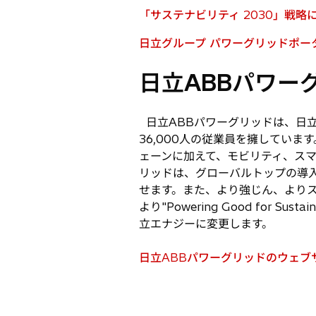
「サステナビリティ 2030」戦略に
新
し
日立グループ パワーグリッドポー
新
い
し
タ
日立ABBパワー
い
ブ
タ
で
ブ
日立ABBパワーグリッドは、日立
開
で
36,000人の従業員を擁してい
く
開
ェーンに加えて、モビリティ、スマ
く
リッドは、グローバルトップの導
せます。また、より強じん、より
より"Powering Good for 
立エナジーに変更します。
日立ABBパワーグリッドのウェブ
新
し
い
タ