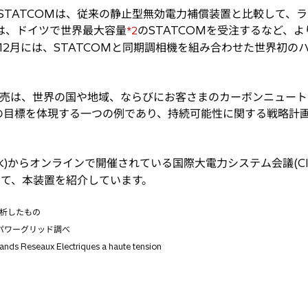
社のSTATCOMは、従来の静止型無効電力補償装置と比較して、
には、ドイツで世界最大容量
のSTATCOMを受注するなど、
*2
年12月には、STATCOMと同期調相機を組み合わせた世界初
ncedの発売は、世界の国や地域、ならびにお客さまのカーボンニュ
目標を体現する一つの例であり、持続可能性に関する戦略計画
(水)からオンラインで開催されている国際大電力システム会議(CI
において、本装置を紹介しています。
析したもの
Bパワーグリッド調べ
ands Reseaux Electriques a haute tension