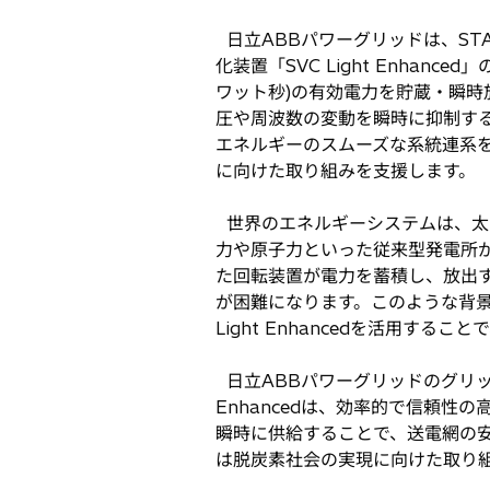
し
日立ABBパワーグリッドは、ST
い
化装置「SVC Light Enhan
タ
ワット秒)の有効電力を貯蔵・瞬
ブ
圧や周波数の変動を瞬時に抑制す
で
エネルギーのスムーズな系統連系
開
に向けた取り組みを支援します。
く
世界のエネルギーシステムは、太
力や原子力といった従来型発電所
た回転装置が電力を蓄積し、放出
が困難になります。このような背景
Light Enhancedを活用
日立ABBパワーグリッドのグリッ
Enhancedは、効率的で信頼
瞬時に供給することで、送電網の
は脱炭素社会の実現に向けた取り