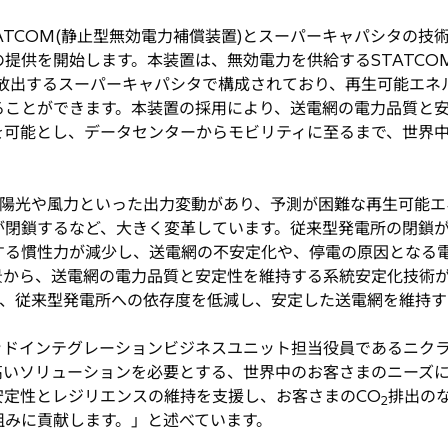
ATCOM(静止型無効電力補償装置)とスーパーキャパシタの技
ced」の提供を開始します。本装置は、無効電力を供給するSTATCOM
時放出するスーパーキャパシタで構成されており、再生可能エネ
ることができます。本装置の採用により、送電網の電力品質と
を可能とし、データセンターからモビリティに至るまで、世界
陽光や風力といった出力変動があり、予測が困難な再生可能エ
が閉鎖するなど、大きく変革しています。従来型発電所の閉鎖
する慣性力が減少し、送電網の不安定化や、停電の原因となる
から、送電網の電力品質と安定性を維持する系統安定化技術が
することで、従来型発電所への依存度を低減し、安定した送電網を維持
ドインテグレーションビジネスユニット担当役員であるニクラス・
性の高いソリューションを必要とする、世界中のお客さまのニーズ
安定性とレジリエンスの維持を支援し、お客さまのCO
排出の
2
組みに貢献します。」と述べています。