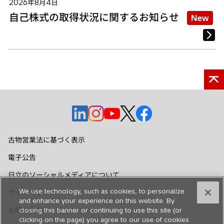
2026年8月4日
自己株式の取得状況に関するお知らせ
New
新
新
新
新
新
し
し
し
し
し
い
い
い
い
い
古物営業法に基づく表示
タ
タ
タ
タ
タ
電子公告
ブ
ブ
ブ
ブ
ブ
で
で
で
で
で
日立のソーシャルメディアについて
開
開
開
開
開
We use technology, such as cookies, to personalize
サイトマップ
く
く
く
く
く
and enhance your experience on this website. By
お問い合わせ
closing this banner or continuing to use this site (or
clicking on the page) you agree to our use of cookies