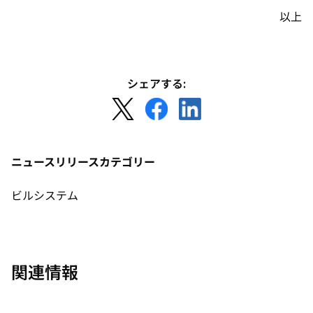
以上
シェアする:
新
新
新
し
し
し
い
い
い
タ
タ
タ
ニュースリリースカテゴリー
ブ
ブ
ブ
で
で
で
ビルシステム
開
開
開
く
く
く
関連情報