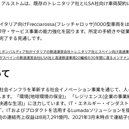
アルストムは、既存のトレニタリア社とILSA社向け車両契約
ア向けFrecciarossa(フレッチャロッサ)1000型車両
保守・サービス事業の能力強化を図ります。所定の手続きや従
を完了する見通しです。
日立とボンバルディア社がイタリアの鉄道運営会社トレニタリア社とスペイン向け高速
日立がスペインの鉄道運営会社ILSA社と高速鉄道車両20編成の30年間に渡るメンテナ
いて
社会インフラを革新する社会イノベーション事業を通じて、人
ます。「環境(地球環境の保全)」 「レジリエンス(企業の事業
快適な生活)」に注力しています。IT・エネルギー・インダス
T、ITおよびプロダクトを活用するLumadaソリューション
月期)の連結売上収益は8兆7,291億円、2021年3月末時点で連結