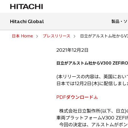
Hitachi Global
製品・ソ
日本 Home
プレスリリース
日立がアルストム社からV3
2021年12月2日
日立がアルストム社からV300 ZEFI
(本リリースの内容は、英国において
日本では12月2日(木)に配信しまし
PDFダウンロード
新
し
株式会社日立製作所(以下、日立
い
車両プラットフォームV300 ZE
タ
今回の決定は、アルストムがボンバ
ブ