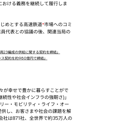
における義務を継続して履行しま
をはじめとする高速鉄道
市場へのコミ
*
業員代表との協議の後、関連当局の
車両23編成の供給に関する契約を締結」
ンス契約を約980億円で締結」
々が幸せで豊かに暮らすことがで
継続性や社会インフラの強靭さ)」
トリー・モビリティ・ライフ・オー
を提供し、お客さまや社会の課題を解
子会社は871社、全世界で約35万人の