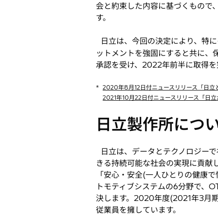
会と約束した内容に基づくもので、
で
す。
開
く
日立は、今回の決定により、特にイタリ
ットメントを強固にすると共に、
承認を受け、2022年前半に取得
*
2020年8月12日付ニュースリリース「
2021年10月22日付ニュースリリース「
日立製作所につ
日立は、データとテクノロジーで
きる持続可能な社会の実現に貢献し
「安心・安全(一人ひとりの健康で
トモティブシステムの6分野で、O
決します。2020年度(2021年3
従業員を擁しています。