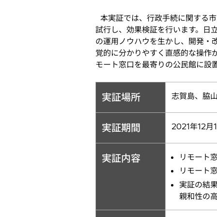
本実証では、行政手続に関する市
試行し、効果検証を行います。日
の運用ノウハウを生かし、開発・
覚的に分かりやすく直感的な操作
モート窓口を最寄りの公民館に設
実証場所
志賀島、脇
実証期間
2021年12月
実証内容
リモート
リモート窓
実証の結
親和性の