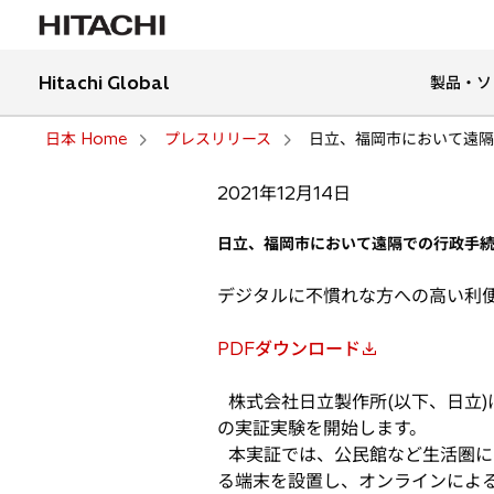
Hitachi Global
製品・ソ
日本 Home
プレスリリース
日立、福岡市において遠隔
2021年12月14日
日立、福岡市において遠隔での行政手
デジタルに不慣れな方への高い利
PDFダウンロード
新
し
株式会社日立製作所(以下、日立
い
の実証実験を開始します。
タ
本実証では、公民館など生活圏に
ブ
る端末を設置し、オンラインによる
で