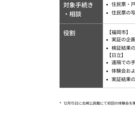
対象手続き
住民票・
住民票の
・相談
役割
【福岡市】
実証の企
検証結果の
【日立】
遠隔での
体験会お
実証結果の
*
12月15日に北崎公民館にて初回の体験会を