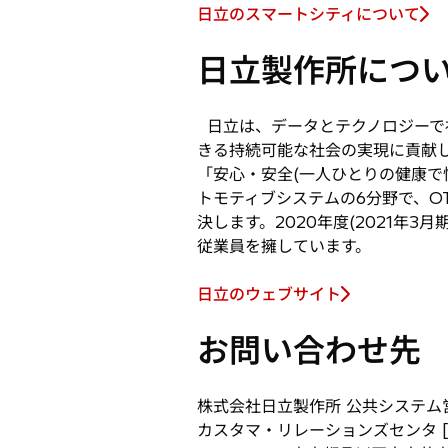
日立のスマートシティについて
新
し
日立製作所につ
い
タ
ブ
日立は、データとテクノロジーで
で
きる持続可能な社会の実現に貢献し
開
「安心・安全(一人ひとりの健康で
く
トモティブシステムの6分野で、O
決します。2020年度(2021年3
従業員を擁しています。
日立のウェブサイト
お問い合わせ先
株式会社日立製作所 公共システム
カスタマ・リレーションズセンタ [担