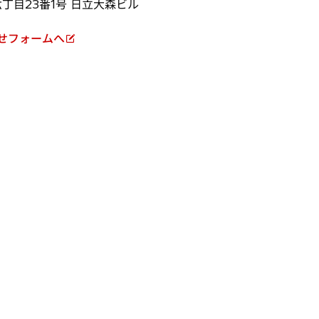
六丁目23番1号 日立大森ビル
わせフォームへ