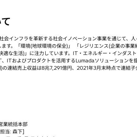
いて
社会インフラを革新する社会イノベーション事業を通じて、人
ます。「環境(地球環境の保全)」 「レジリエンス(企業の事業
快適な生活)」に注力しています。IT・エネルギー・インダス
T、ITおよびプロダクトを活用するLumadaソリューション
月期)の連結売上収益は8兆7,291億円、2021年3月末時点で連結
営業統括本部
当: 森下]