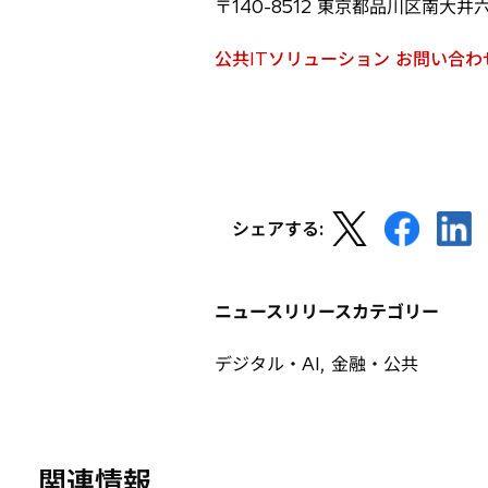
〒140-8512 東京都品川区南大井
公共ITソリューション お問い合
新
し
い
タ
ブ
で
新
新
新
開
シェアする:
し
し
し
く
い
い
い
タ
タ
タ
ニュースリリースカテゴリー
ブ
ブ
ブ
で
で
で
デジタル・AI, 金融・公共
開
開
開
く
く
く
関連情報