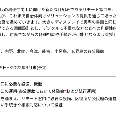
民の利便性向上に向けた新たな仕組みであるリモート窓口を、
立が、これまで自治体向けソリューションの提供を通じて培っ
改良を進めていきます。大きなディスプレイで実際の書類と同
ができる画面設計とし、デジタルに不慣れな方などへの利便性
置し、対面さながらの各種相談や手続きが可能となるよう支援
山、内野、北崎、今津、能古、小呂島、玄界島の各公民館
15日〜2022年3月末(予定)
窓口に必要な設備、機能
口の運用(各公民館において体験会
および試行運用)
*
果を踏まえ、リモート窓口に必要な設備、区役所や公民館の運
高い手続きや相談対応について検証