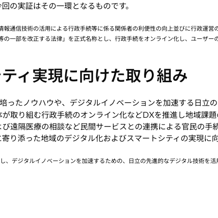
今回の実証はその一環となるものです。
の「情報通信技術の活用による行政手続等に係る関係者の利便性の向上並びに行政運営
等の一部を改正する法律」を正式名称とし、行政手続をオンライン化し、ユーザー
シティ実現に向けた取り組み
ったノウハウや、デジタルイノベーションを加速する日立のLu
体が取り組む行政手続のオンライン化などDXを推進し地域課題
よび遠隔医療の相談など民間サービスとの連携による官民の手
に寄り添った地域のデジタル化およびスマートシティの実現に
出し、デジタルイノベーションを加速するための、日立の先進的なデジタル技術を活