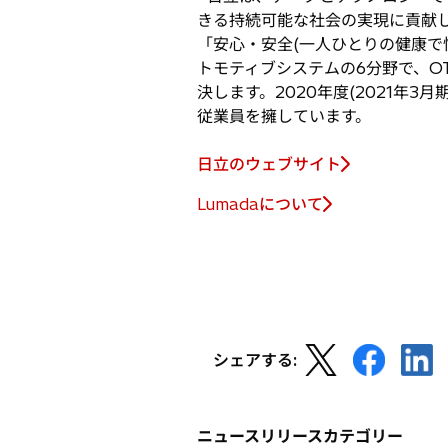
で
きる持続可能な社会の実現に貢献し
開
「安心・安全(一人ひとりの健康で
く
トモティブシステムの6分野で、O
決します。2020年度(2021年3
従業員を擁しています。
日立のウェブサイト
Lumadaについて
新
し
い
タ
ブ
で
新
新
新
開
シェアする:
し
し
し
く
い
い
い
タ
タ
タ
ニュースリリースカテゴリー