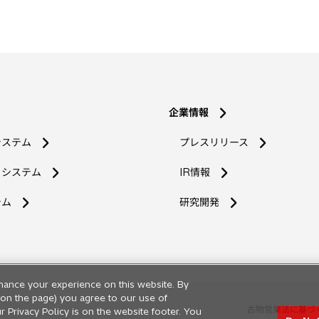
企業情報
システム
プレスリリース
コシステム
IR情報
新
テム
研究開発
し
い
タ
ブ
で
hance your experience on this website. By
開
ng on the page) you agree to our use of
く
古物営業法に基づ
r Privacy Policy is on the website footer. You