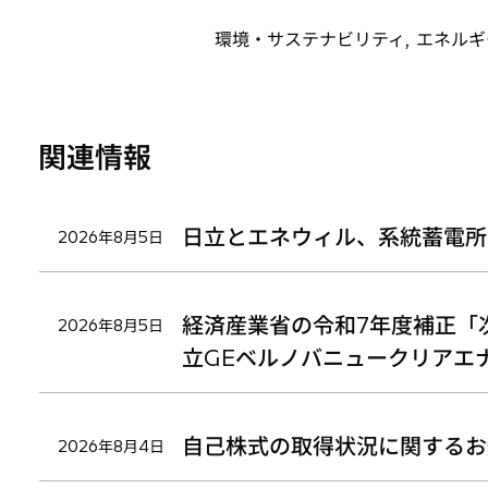
ブ
ブ
ブ
で
で
で
環境・サステナビリティ, エネルギ
開
開
開
く
く
く
関連情報
日立とエネウィル、系統蓄電所
2026年8月5日
経済産業省の令和7年度補正「
2026年8月5日
立GEベルノバニュークリアエ
自己株式の取得状況に関するお
2026年8月4日