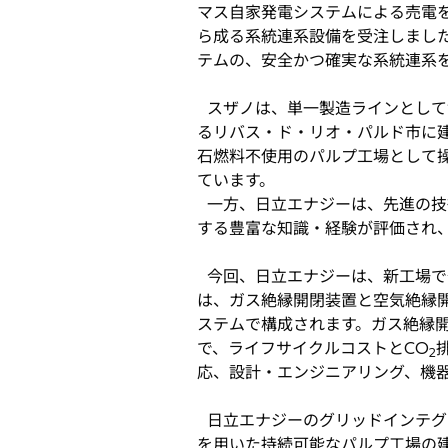
マス自家発電システムによる売電
タ
ら成る系統連系設備を受注しまし
ブ
テムの、安全かつ確実な系統連系
で
開
スザノは、単一製造ラインとして世
く
るリバス・ド・リオ・パルド市に
石燃料不使用のパルプ工場として
ています。
一方、日立エナジーは、先進の技
する豊富な知識・経験が評価され
今回、日立エナジーは、新工場で
は、ガス絶縁開閉装置と空気絶縁
ステムで構成されます。ガス絶縁
で、ライフサイクルコストとCO
2
応、設計・エンジニアリング、機
日立エナジーのグリッドインテグ
を用いた持続可能なパルプ工場の