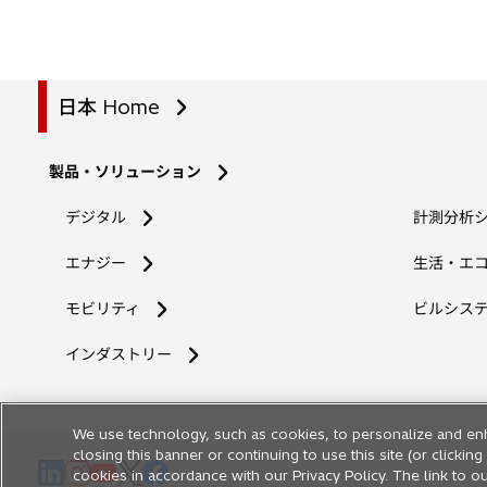
日本 Home
製品・ソリューション
デジタル
計測分析
エナジー
生活・エ
モビリティ
ビルシス
インダストリー
We use technology, such as cookies, to personalize and en
closing this banner or continuing to use this site (or clicki
新
新
新
新
新
cookies in accordance with our Privacy Policy. The link to ou