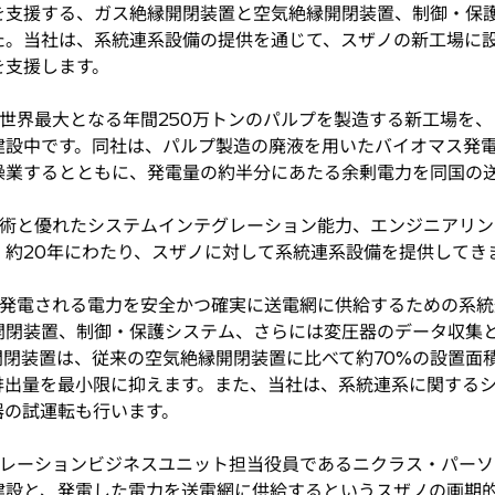
を支援する、ガス絶縁開閉装置と空気絶縁開閉装置、制御・保
た。当社は、系統連系設備の提供を通じて、スザノの新工場に
を支援します。
界最大となる年間250万トンのパルプを製造する新工場を、ブ
建設中です。同社は、パルプ製造の廃液を用いたバイオマス発
操業するとともに、発電量の約半分にあたる余剰電力を同国の
術と優れたシステムインテグレーション能力、エンジニアリン
、約20年にわたり、スザノに対して系統連系設備を提供してき
発電される電力を安全かつ確実に送電網に供給するための系統
開閉装置、制御・保護システム、さらには変圧器のデータ収集
開閉装置は、従来の空気絶縁開閉装置に比べて約70%の設置面
排出量を最小限に抑えます。また、当社は、系統連系に関する
器の試運転も行います。
レーションビジネスユニット担当役員であるニクラス・パーソ
建設と、発電した電力を送電網に供給するというスザノの画期