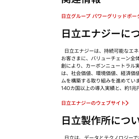
ブ
タ
で
ブ
日立グループ パワーグリッドポー
開
新
で
く
し
開
日立エナジーに
い
く
タ
ブ
日立エナジーは、持続可能なエネ
で
お客さまに、バリューチェーン全
開
創により、カーボンニュートラル
く
は、社会価値、環境価値、経済価
ムを構築する取り組みを進めていま
140カ国以上の導入実績と、約1
日立エナジーのウェブサイト
新
し
日立製作所につ
い
タ
ブ
日立は、データとテクノロジーで