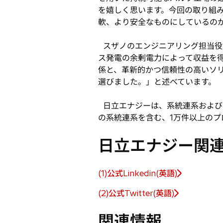
を嬉しく思います。今回の取り組
軟、より安全なものにしているの
スザノのエンジニアリング担当役
ス発電の余剰電力によって収益を
係と、革新的かつ信頼性の高いソ
選びました。」と述べています。
日立エナジーは、系統連系および
の系統連系を含む、1万件以上のプ
日立エナジー関
(1)公式Linkedin(英語)
新
し
(2)公式Twitter(英語)
新
い
し
タ
関連情報
い