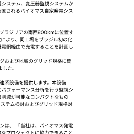
護システム、変圧器監視システムか
設置されるバイオマス自家発電シス
ラジリアの南西800kmに位置す
電により、同工場をブラジル初の化
送電網経由で売電することを計画し
グおよび地域のグリッド規格に関
ました。
連系設備を提供します。本設備
とパフォーマンス分析を行う監視シ
積削減が可能なコンパクトなもの
システム検討およびグリッド規格対
ンは、 「当社は、バイオマス発電
的なプロジェクトに協力できること