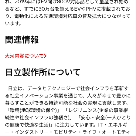
れ、2019年にはEV向け800V対応品として量産され始め
るなど、すでに30万台を超えるEVやPHVに搭載されてお
り、電動化による先進環境対応車の普及拡大につながって
います。
関連情報
大河内賞について
新
し
日立製作所について
い
タ
ブ
日立は、データとテクノロジーで社会インフラを革新す
で
る社会イノベーション事業を通じて、人々が幸せで豊かに
開
暮らすことができる持続可能な社会の実現に貢献します。
く
「環境(地球環境の保全)」 「レジリエンス(企業の事業継
続性や社会インフラの強靭さ)」 「安心・安全(一人ひとり
の健康で快適な生活)」に注力しています。IT・エネルギ
ー・インダストリー・モビリティ・ライフ・オートモティ