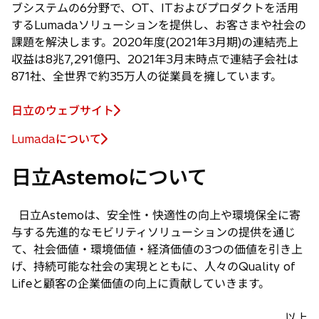
ブシステムの6分野で、OT、ITおよびプロダクトを活用
するLumadaソリューションを提供し、お客さまや社会の
課題を解決します。2020年度(2021年3月期)の連結売上
収益は8兆7,291億円、2021年3月末時点で連結子会社は
871社、全世界で約35万人の従業員を擁しています。
日立のウェブサイト
Lumadaについて
新
し
日立Astemoについて
い
タ
ブ
日立Astemoは、安全性・快適性の向上や環境保全に寄
で
与する先進的なモビリティソリューションの提供を通じ
開
て、社会価値・環境価値・経済価値の3つの価値を引き上
く
げ、持続可能な社会の実現とともに、人々のQuality of
Lifeと顧客の企業価値の向上に貢献していきます。
以上