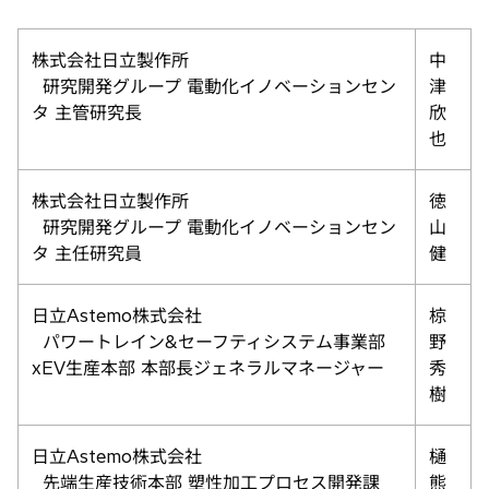
株式会社日立製作所
中
研究開発グループ 電動化イノベーションセン
津
タ 主管研究長
欣
也
株式会社日立製作所
徳
研究開発グループ 電動化イノベーションセン
山
タ 主任研究員
健
日立Astemo株式会社
椋
パワートレイン&セーフティシステム事業部
野
xEV生産本部 本部長ジェネラルマネージャー
秀
樹
日立Astemo株式会社
樋
先端生産技術本部 塑性加工プロセス開発課
熊