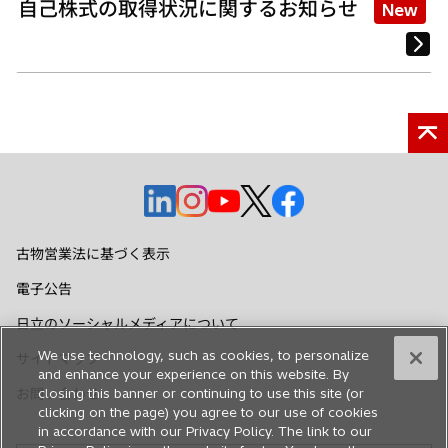
自己株式の取得状況に関するお知らせ
New
新
新
新
新
新
し
し
し
し
し
い
い
い
い
い
古物営業法に基づく表示
タ
タ
タ
タ
タ
電子公告
ブ
ブ
ブ
ブ
ブ
で
で
で
で
で
日立のソーシャルメディアについて
開
開
開
開
開
We use technology, such as cookies, to personalize
サイトマップ
く
く
く
く
く
and enhance your experience on this website. By
お問い合わせ
closing this banner or continuing to use this site (or
clicking on the page) you agree to our use of cookies
in accordance with our Privacy Policy. The link to our