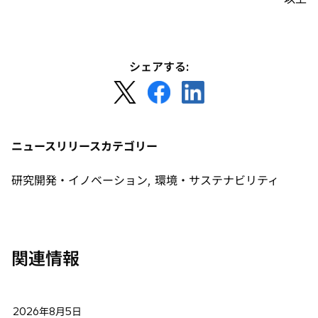
シェアする:
新
新
新
し
し
し
い
い
い
タ
タ
タ
ニュースリリースカテゴリー
ブ
ブ
ブ
で
で
で
研究開発・イノベーション, 環境・サステナビリティ
開
開
開
く
く
く
関連情報
2026年8月5日