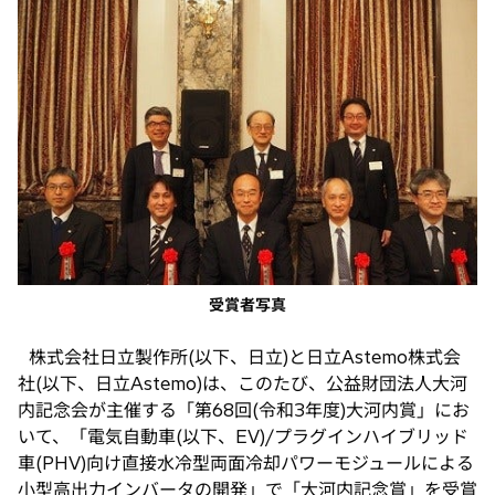
い
タ
ブ
で
開
く
受賞者写真
株式会社日立製作所(以下、日立)と日立Astemo株式会
社(以下、日立Astemo)は、このたび、公益財団法人大河
内記念会が主催する「第68回(令和3年度)大河内賞」にお
いて、「電気自動車(以下、EV)/プラグインハイブリッド
車(PHV)向け直接水冷型両面冷却パワーモジュールによる
小型高出力インバータの開発」で「大河内記念賞」を受賞