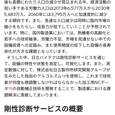
後も長期にわたり人口の減少が見込まれる中、経済活動の
担い手である労働力人口は2013年6,577万人から2030年
5,683万人、2060年には3,795万人へと加速度的に減少
する傾向です。また、急速な人口減少は同時に国内市場の
縮小をもたらし、成長力が低下していくことが予想されて
います。特に、国内製造業においては、熟練者の高齢化と
若手への技術継承、労働力不足、市場を見通せない中での
設備投資への足踏み、また使用頻度の低下した設備の長寿
命化が大きな課題となっています。
そうした中、日立ハイテクは剛性診断サービスを通じ
て、設備の特性や状態を測定し、可視化します。また、測
定数値に対して、株式会社日立製作所研究開発グループが
生みだした独自のアルゴルズム
を使用し、これまで技術
*4
者が何度も微調整しなければならなかった加工用NCデー
タ
の自動補正技術を開発することで、製造業における課
*5
題解決に貢献してまいります。
剛性診断サービスの概要