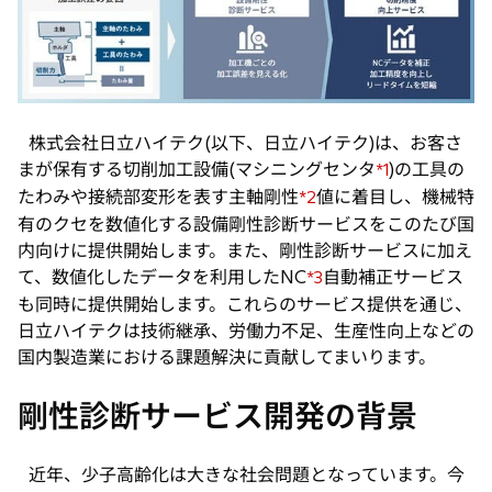
い
タ
ブ
で
開
く
株式会社日立ハイテク(以下、日立ハイテク)は、お客さ
まが保有する切削加工設備(マシニングセンタ
)の工具の
*1
たわみや接続部変形を表す主軸剛性
値に着目し、機械特
*2
有のクセを数値化する設備剛性診断サービスをこのたび国
内向けに提供開始します。また、剛性診断サービスに加え
て、数値化したデータを利用したNC
自動補正サービス
*3
も同時に提供開始します。これらのサービス提供を通じ、
日立ハイテクは技術継承、労働力不足、生産性向上などの
国内製造業における課題解決に貢献してまいります。
剛性診断サービス開発の背景
近年、少子高齢化は大きな社会問題となっています。今