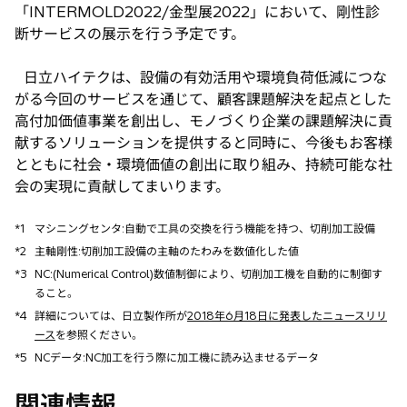
「INTERMOLD2022/金型展2022」において、剛性診
断サービスの展示を行う予定です。
日立ハイテクは、設備の有効活用や環境負荷低減につな
がる今回のサービスを通じて、顧客課題解決を起点とした
高付加価値事業を創出し、モノづくり企業の課題解決に貢
献するソリューションを提供すると同時に、今後もお客様
とともに社会・環境価値の創出に取り組み、持続可能な社
会の実現に貢献してまいります。
*1
マシニングセンタ:自動で工具の交換を行う機能を持つ、切削加工設備
*2
主軸剛性:切削加工設備の主軸のたわみを数値化した値
*3
NC:(Numerical Control)数値制御により、切削加工機を自動的に制御す
ること。
*4
詳細については、日立製作所が
2018年6月18日に発表したニュースリリ
ース
を参照ください。
*5
NCデータ:NC加工を行う際に加工機に読み込ませるデータ
関連情報