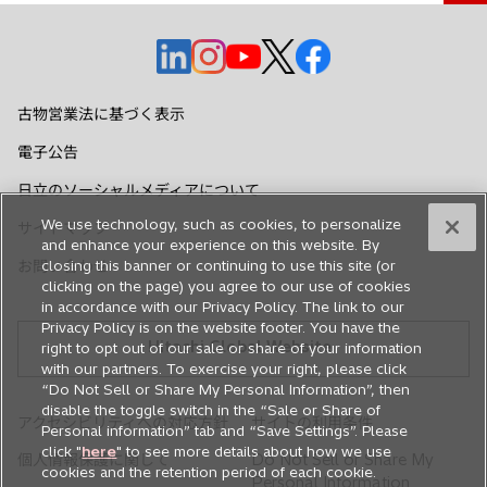
新
新
新
新
新
し
し
し
し
し
い
い
い
い
い
古物営業法に基づく表示
タ
タ
タ
タ
タ
電子公告
ブ
ブ
ブ
ブ
ブ
で
で
で
で
で
日立のソーシャルメディアについて
開
開
開
開
開
We use technology, such as cookies, to personalize
サイトマップ
く
く
く
く
く
and enhance your experience on this website. By
お問い合わせ
closing this banner or continuing to use this site (or
clicking on the page) you agree to our use of cookies
in accordance with our Privacy Policy. The link to our
Privacy Policy is on the website footer. You have the
Hitachi Global Website
right to opt out of our sale or share of your information
with our partners. To exercise your right, please click
“Do Not Sell or Share My Personal Information”, then
disable the toggle switch in the “Sale or Share of
アクセシビリティへの対応方針
サイトの利用条件
Personal information” tab and “Save Settings”. Please
click "
here
" to see more details about how we use
個人情報保護に関して
Do Not Sell or Share My
cookies and the retention period of each cookie.
Personal Information