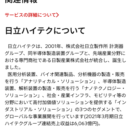
サービスの詳細について
新
し
日立ハイテクについて
い
タ
ブ
日立ハイテクは、2001年、株式会社日立製作所 計測器
で
グループ、同半導体製造装置グループと、先端産業分野に
開
おける専門商社である日製産業株式会社が統合し、誕生し
く
ました。
医用分析装置、バイオ関連製品、分析機器の製造・販売
を行う「アナリティカル・ソリューション」、半導体製造
装置、解析装置の製造・販売を行う「ナノテクノロジー・
ソリューション」、社会・産業インフラ、モビリティ等の
分野において高付加価値ソリューションを提供する「イン
ダストリアル・ソリューション」の3つのセグメントで、
グローバルな事業展開を行っています(2021年3月期日立
ハイテクグループ連結売上収益は6,063億円)。