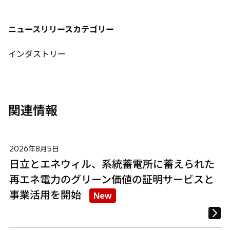
い
い
い
タ
タ
タ
ニュースリリースカテゴリー
ブ
ブ
ブ
で
で
で
インダストリー
開
開
開
く
く
く
関連情報
2026年8月5日
日立とエネウィル、系統蓄電所に蓄えられた
再エネ電力のグリーン価値の証明サービスと
事業活用を開始
New