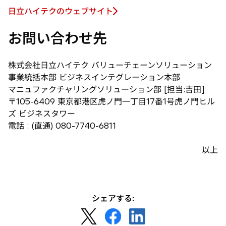
日立ハイテクのウェブサイト
新
し
お問い合わせ先
い
タ
ブ
株式会社日立ハイテク バリューチェーンソリューション
で
事業統括本部 ビジネスインテグレーション本部
開
マニュファクチャリングソリューション部 [担当:吉田]
く
〒105-6409 東京都港区虎ノ門一丁目17番1号虎ノ門ヒル
ズ ビジネスタワー
電話 : (直通) 080-7740-6811
以上
シェアする:
新
新
新
し
し
し