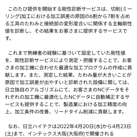
このたび提供を開始する剛性診断サービスは、切削(ミー
リング)加工における加工誤差の原因の6割から7割を占め
る工具のたわみと接続部の変形度合いに関係する主軸剛性
値を診断し、その結果をお客さまに提供するサービスで
す。
これまで熟練者の経験に基づいて設定していた剛性値
を、剛性診断サービスにより測定・把握することで、お客
さまの加工機に合わせた最適な加工プログラムの作成に貢
献します。また、測定した結果、たわみ量が大きいことが
原因で加工誤差が出やすいと診断された設備に関しては、
日立独自のアルゴリズムにて、お客さまのNCデータをそ
れぞれの加工機に最適化したNCデータに自動補正するサ
ービスも提供することで、製造業における加工精度の向
上、加工条件の改善、リードタイム削減に貢献します。
なお、日立ハイテクは2022年4月20日(水)から4月23日
(土)まで、インテックス大阪(大阪府)で開催される