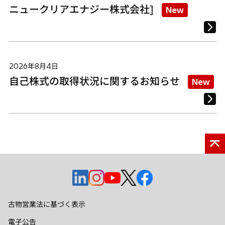
ニュークリアエナジー株式会社]
New
2026年8月4日
自己株式の取得状況に関するお知らせ
New
新
新
新
新
新
し
し
し
し
し
い
い
い
い
い
古物営業法に基づく表示
タ
タ
タ
タ
タ
電子公告
ブ
ブ
ブ
ブ
ブ