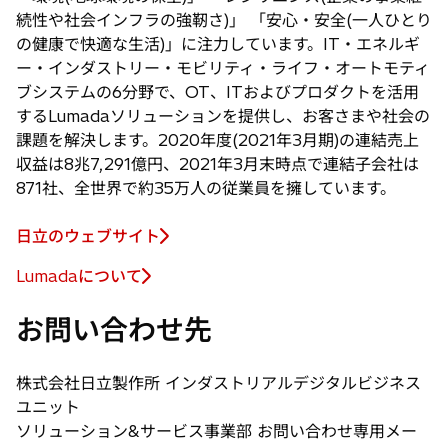
続性や社会インフラの強靭さ)」 「安心・安全(一人ひとり
の健康で快適な生活)」に注力しています。IT・エネルギ
ー・インダストリー・モビリティ・ライフ・オートモティ
ブシステムの6分野で、OT、ITおよびプロダクトを活用
するLumadaソリューションを提供し、お客さまや社会の
課題を解決します。2020年度(2021年3月期)の連結売上
収益は8兆7,291億円、2021年3月末時点で連結子会社は
871社、全世界で約35万人の従業員を擁しています。
日立のウェブサイト
Lumadaについて
新
し
お問い合わせ先
い
タ
ブ
株式会社日立製作所 インダストリアルデジタルビジネス
で
ユニット
開
ソリューション&サービス事業部 お問い合わせ専用メー