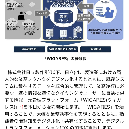
タ
ブ
で
開
く
「WIGARES」の概念図
株式会社日立製作所(以下、日立)は、製造業における属
人的な業務ノウハウをデジタル化するとともに、既存シス
テムに散在するデータを統合的に管理して、業務遂行に必
要な一連の情報を適切なタイミングでユーザーに自動提供
する情報一元管理プラットフォーム「WIGARES(ウィガ
レス)」
を本日から販売開始します。「WIGARES」を活
*1
用することで、大幅な業務効率化を実現するとともに、熟
練者の暗黙知をデジタル化・共有化することで、デジタル
トランスフォーメーション(DX)の加速に貢献します。