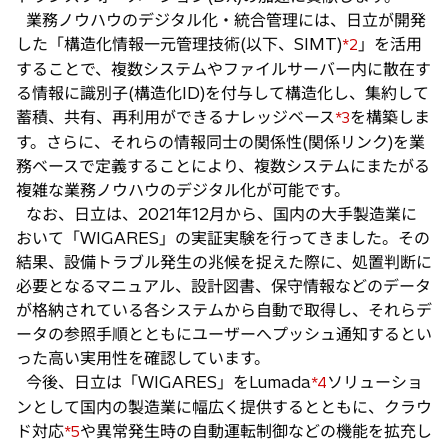
業務ノウハウのデジタル化・統合管理には、日立が開発
した「構造化情報一元管理技術(以下、SIMT)
」を活用
*2
することで、複数システムやファイルサーバー内に散在す
る情報に識別子(構造化ID)を付与して構造化し、集約して
蓄積、共有、再利用ができるナレッジベース
を構築しま
*3
す。さらに、それらの情報同士の関係性(関係リンク)を業
務ベースで定義することにより、複数システムにまたがる
複雑な業務ノウハウのデジタル化が可能です。
なお、日立は、2021年12月から、国内の大手製造業に
おいて「WIGARES」の実証実験を行ってきました。その
結果、設備トラブル発生の兆候を捉えた際に、処置判断に
必要となるマニュアル、設計図書、保守情報などのデータ
が格納されている各システムから自動で取得し、それらデ
ータの参照手順とともにユーザーへプッシュ通知するとい
った高い実用性を確認しています。
今後、日立は「WIGARES」をLumada
ソリューショ
*4
ンとして国内の製造業に幅広く提供するとともに、クラウ
ド対応
や異常発生時の自動運転制御などの機能を拡充し
*5