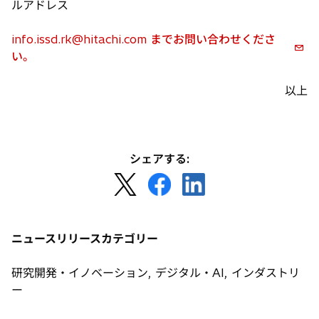
く
ルアドレス
info.issd.rk@hitachi.com までお問い合わせくださ
い。
以上
シェアする:
新
新
新
し
し
し
い
い
い
タ
タ
タ
ニュースリリースカテゴリー
ブ
ブ
ブ
で
で
で
研究開発・イノベーション, デジタル・AI, インダストリ
開
開
開
ー
く
く
く