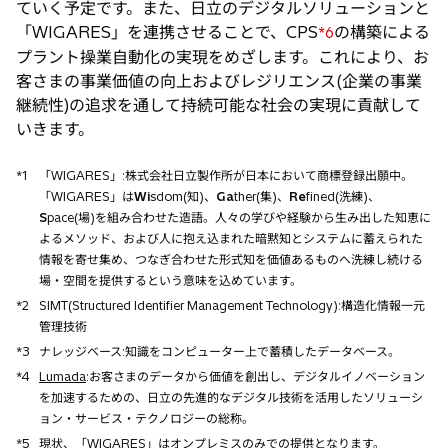
ていく予定です。また、日立のデジタルソリューションと
「WIGARES」を連携させることで、CPS
の構築による
*6
プラント操業自動化の実現をめざします。これにより、お
客さまの事業価値の向上およびレジリエンス(企業の事業
継続性)の追求を通して持続可能な社会の実現に貢献して
いきます。
*1
「WIGARES」:株式会社日立製作所が日本において商標登録出願中。
「WIGARES」は
Wi
sdom(知)、
Ga
ther(集)、
Re
fined(洗練)、
S
pace(場)を組み合わせた造語。人々の学びや経験から生み出した知恵に
よるメソッド、および人に抱え込まれた暗黙知とシステムに蓄えられた
情報を寄せ集め、つなぎ合わせた形式知を価値あるものへ洗練し続ける
場・空間を提供するという意味を込めています。
*2
SIMT(Structured Identifier Management Technology):構造化情報一元
管理技術
*3
ナレッジベース:知識をコンピューター上で蓄積したデータベース。
*4
Lumada
:お客さまのデータから価値を創出し、デジタルイノベーション
を加速するための、日立の先進的なデジタル技術を活用したソリューシ
ョン・サービス・テクノロジーの総称。
*5
現状、「WIGARES」はオンプレミスのみでの提供となります。