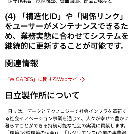
保守作業者 : 故障履歴、機器図面、部品台帳など
(4) 「構造化ID」や「関係リンク」
をユーザーがメンテナンスできるた
め、業務実態に合わせてシステムを
継続的に更新することが可能です。
関連情報
「WIGARES」に関するWebサイト
新
し
日立製作所について
い
タ
ブ
日立は、データとテクノロジーで社会インフラを革新す
で
る社会イノベーション事業を通じて、人々が幸せで豊かに
開
暮らすことができる持続可能な社会の実現に貢献します。
く
「環境(地球環境の保全)」 「レジリエンス(企業の事業継