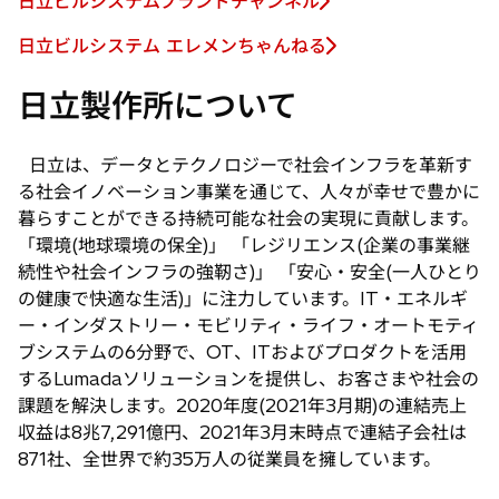
日立ビルシステムブランドチャンネル
新
ブ
い
し
で
日立ビルシステム エレメンちゃんねる
タ
新
い
開
ブ
し
タ
日立製作所について
く
で
い
ブ
開
タ
で
く
ブ
日立は、データとテクノロジーで社会インフラを革新す
開
で
る社会イノベーション事業を通じて、人々が幸せで豊かに
く
開
暮らすことができる持続可能な社会の実現に貢献します。
く
「環境(地球環境の保全)」 「レジリエンス(企業の事業継
続性や社会インフラの強靭さ)」 「安心・安全(一人ひとり
の健康で快適な生活)」に注力しています。IT・エネルギ
ー・インダストリー・モビリティ・ライフ・オートモティ
ブシステムの6分野で、OT、ITおよびプロダクトを活用
するLumadaソリューションを提供し、お客さまや社会の
課題を解決します。2020年度(2021年3月期)の連結売上
収益は8兆7,291億円、2021年3月末時点で連結子会社は
871社、全世界で約35万人の従業員を擁しています。