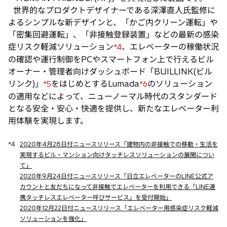
世界的なプロダクトデザイナーである深澤直人氏監修に
よるシンプルな新デザインと、「かご内クリーン運転」や
「密集回避運転」、「非接触登録装置」などの最新の感染
症リスク軽減ソリューション
、エレベーターの稼働状況
*4
の確認や運行制御をPCやスマートフォン上で行えるビル
オーナー・管理者向けダッシュボード「BUILLINK(ビル
リンク)」
をはじめとするLumada
のソリューション
*5
*6
の適用などによって、ニューノーマル時代のスタンダード
となる安全・安心・快適を提供し、新たなエレベーター利
用体験を実現します。
*4
2020年4月28日付ニュースリリース「建物内の非接触での移動・生活を
実現するビル・マンション向けタッチレスソリューションの展開につい
て」
2020年9月24日付ニュースリリース「日立エレベーターのLINE公式ア
カウントと友だちになって非接触でエレベーターを利用できる「LINE連
携タッチレスエレベーター呼びサービス」を受付開始」
2020年12月22日付ニュースリリース「エレベーター用感染症リスク軽減
ソリューションを強化」