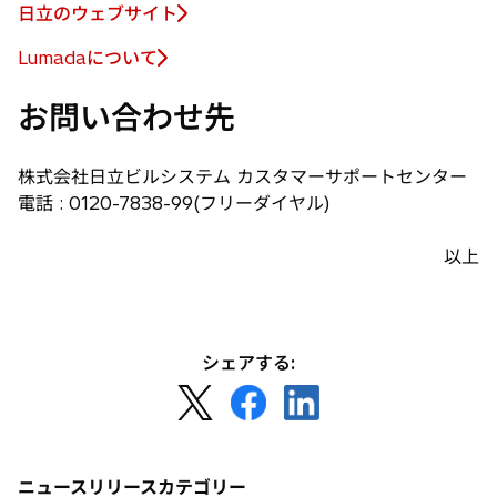
日立のウェブサイト
Lumadaについて
新
し
お問い合わせ先
い
タ
ブ
株式会社日立ビルシステム カスタマーサポートセンター
で
電話 : 0120-7838-99(フリーダイヤル)
開
く
以上
シェアする:
新
新
新
し
し
し
い
い
い
タ
タ
タ
ニュースリリースカテゴリー