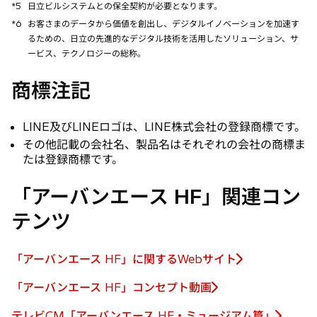
*5
日立ビルシステムとの保全契約が必要となります。
*6
お客さまのデータから価値を創出し、デジタルイノベーションを加速す
るための、日立の先進的なデジタル技術を活用したソリューション、サ
ービス、テクノロジーの総称。
商標注記
LINE及びLINEロゴは、LINE株式会社の登録商標です。
その他記載の会社名、製品名はそれぞれの会社の商標ま
たは登録商標です。
「アーバンエース HF」関連コン
テンツ
「アーバンエース HF」に関するWebサイト
新
し
「アーバンエース HF」コンセプト動画
新
い
し
テレビCM「アーバンエース HF・ミュージアム篇」