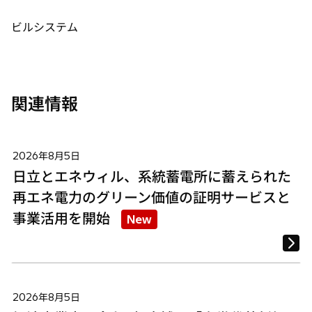
ブ
ブ
ブ
で
で
で
ビルシステム
開
開
開
く
く
く
関連情報
2026年8月5日
日立とエネウィル、系統蓄電所に蓄えられた
再エネ電力のグリーン価値の証明サービスと
事業活用を開始
New
2026年8月5日