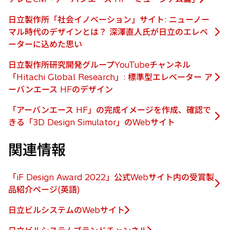
タ
新
い
ブ
し
日立製作所「社会イノベーション」サイト: ニューノー
タ
で
い
マル時代のデザインとは？ 深澤直人氏が日立のエレベ
ブ
開
新
タ
ーターに込めた思い
で
く
し
ブ
開
い
日立製作所研究開発グループYouTubeチャンネル
で
く
タ
「Hitachi Global Research」: 標準型エレベーター ア
開
新
ブ
ーバンエース HFのデザイン
く
し
で
い
「アーバンエース HF」の完成イメージを作成、確認で
開
タ
新
きる「3D Design Simulator」のWebサイト
く
ブ
し
で
関連情報
い
開
タ
く
ブ
「iF Design Award 2022」公式Webサイト内の受賞製
で
新
品紹介ページ(英語)
開
し
く
日立ビルシステムのWebサイト
い
新
タ
し