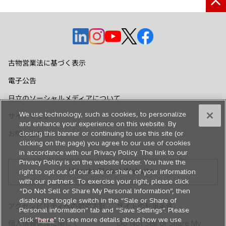
新
新
新
新
新
し
し
し
し
し
い
い
い
い
い
古物営業法に基づく表示
タ
タ
タ
タ
タ
電子公告
ブ
ブ
ブ
ブ
ブ
で
で
で
で
で
日立のソーシャルメディアについて
開
開
開
開
開
We use technology, such as cookies, to personalize
サイトマップ
く
く
く
く
く
and enhance your experience on this website. By
お問い合わせ
closing this banner or continuing to use this site (or
clicking on the page) you agree to our use of cookies
in accordance with our Privacy Policy. The link to our
Privacy Policy is on the website footer. You have the
Hitachi Global Website
right to opt out of our sale or share of your information
with our partners. To exercise your right, please click
“Do Not Sell or Share My Personal Information”, then
disable the toggle switch in the “Sale or Share of
アクセシビリティへの対応方針
サイトの利用条件
Personal information” tab and “Save Settings”. Please
click "
here
" to see more details about how we use
個人情報保護に関して
Do Not Sell or Share My