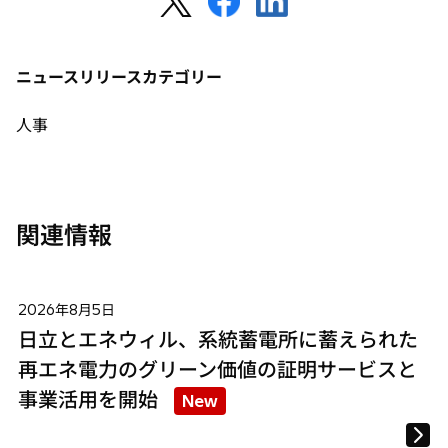
し
し
し
い
い
い
タ
タ
タ
ニュースリリースカテゴリー
ブ
ブ
ブ
で
で
で
人事
開
開
開
く
く
く
関連情報
2026年8月5日
日立とエネウィル、系統蓄電所に蓄えられた
再エネ電力のグリーン価値の証明サービスと
事業活用を開始
New