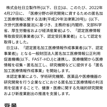
し
株式会社日立製作所(以下、日立)は、このたび、2022年
い
4月27日に、「医療分野の研究開発に資するための匿名加
タ
工医療情報に関する法律(平成29年法律第28号)」(以下、
ブ
次世代医療基盤法)に基づき、主務府省(内閣府、文部科学
で
省、厚生労働省および経済産業省)より、「認定医療情報
開
等取扱受託事業者(以下、認定受託事業者)」として認定を
く
取得しました。
日立は、「認定匿名加工医療情報作成事業者(以下、認定
事業者)」となる一般財団法人匿名加工医療情報公正利用
促進機構(以下、FAST-HDJ)と連携し、医療機関から医療
情報を収集・匿名加工し、研究機関などに提供する「匿名
加工医療情報作成事業」を開始します。
本認定事業により、学術研究機関、医薬品や医療機器の
研究開発を行う企業などにおける匿名加工医療情報の利活
用を促進することで、健康・医療に関する先端的研究開発
および新産業創出の推進を支援します。
背景