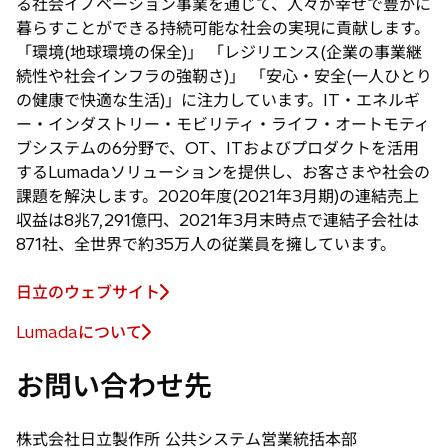
る社会イノベーション事業を通じて、人々が幸せで豊かに
暮らすことができる持続可能な社会の実現に貢献します。
「環境(地球環境の保全)」 「レジリエンス(企業の事業継
続性や社会インフラの強靭さ)」 「安心・安全(一人ひとり
の健康で快適な生活)」に注力しています。IT・エネルギ
ー・インダストリー・モビリティ・ライフ・オートモティ
ブシステムの6分野で、OT、ITおよびプロダクトを活用
するLumadaソリューションを提供し、お客さまや社会の
課題を解決します。2020年度(2021年3月期)の連結売上
収益は8兆7,291億円、2021年3月末時点で連結子会社は
871社、全世界で約35万人の従業員を擁しています。
日立のウェブサイト
Lumadaについて
新
し
お問い合わせ先
い
タ
ブ
株式会社日立製作所 公共システム営業統括本部