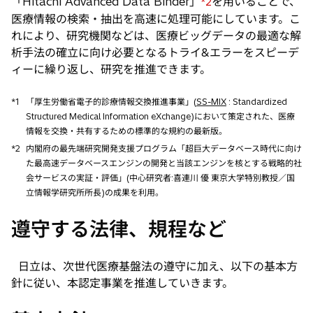
「Hitachi Advanced Data Binder」
を用いることで、
*2
医療情報の検索・抽出を高速に処理可能にしています。こ
れにより、研究機関などは、医療ビッグデータの最適な解
析手法の確立に向け必要となるトライ&エラーをスピーデ
ィーに繰り返し、研究を推進できます。
*1
「厚生労働省電子的診療情報交換推進事業」(
SS-MIX
: Standardized
Structured Medical Information eXchange)において策定された、医療
情報を交換・共有するための標準的な規約の最新版。
*2
内閣府の最先端研究開発支援プログラム「超巨大データベース時代に向け
た最高速データベースエンジンの開発と当該エンジンを核とする戦略的社
会サービスの実証・評価」(中心研究者:喜連川 優 東京大学特別教授／国
立情報学研究所所長)の成果を利用。
遵守する法律、規程など
日立は、次世代医療基盤法の遵守に加え、以下の基本方
針に従い、本認定事業を推進していきます。