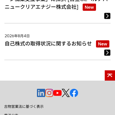
ニュークリアエナジー株式会社]
New
2026年8月4日
自己株式の取得状況に関するお知らせ
New
新
新
新
新
新
し
し
し
し
し
い
い
い
い
い
古物営業法に基づく表示
タ
タ
タ
タ
タ