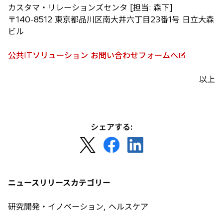
で
カスタマ・リレーションズセンタ [担当: 森下]
開
〒140-8512 東京都品川区南大井六丁目23番1号 日立大森
く
ビル
公共ITソリューション お問い合わせフォームへ
新
し
以上
い
タ
ブ
で
シェアする:
開
新
新
新
く
し
し
し
い
い
い
タ
タ
タ
ニュースリリースカテゴリー
ブ
ブ
ブ
で
で
で
研究開発・イノベーション, ヘルスケア
開
開
開