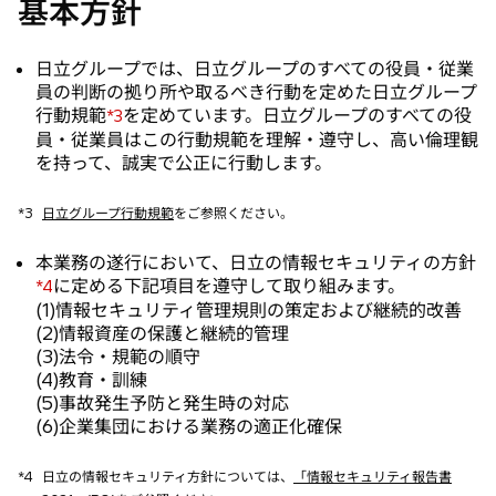
基本方針
日立グループでは、日立グループのすべての役員・従業
員の判断の拠り所や取るべき行動を定めた日立グループ
行動規範
を定めています。日立グループのすべての役
*3
員・従業員はこの行動規範を理解・遵守し、高い倫理観
を持って、誠実で公正に行動します。
*3
日立グループ行動規範
をご参照ください。
本業務の遂行において、日立の情報セキュリティの方針
に定める下記項目を遵守して取り組みます。
*4
(1)情報セキュリティ管理規則の策定および継続的改善
(2)情報資産の保護と継続的管理
(3)法令・規範の順守
(4)教育・訓練
(5)事故発生予防と発生時の対応
(6)企業集団における業務の適正化確保
*4
日立の情報セキュリティ方針については、
「情報セキュリティ報告書