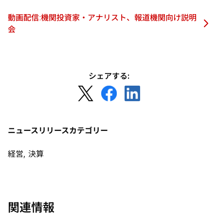
く
動画配信:機関投資家・アナリスト、報道機関向け説明
会
シェアする:
新
新
新
し
し
し
い
い
い
タ
タ
タ
ニュースリリースカテゴリー
ブ
ブ
ブ
で
で
で
経営, 決算
開
開
開
く
く
く
関連情報