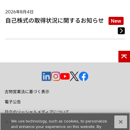
2026年8月4日
自己株式の取得状況に関するお知らせ
New
新
新
新
新
新
し
し
し
し
し
い
い
い
い
い
古物営業法に基づく表示
タ
タ
タ
タ
タ
電子公告
ブ
ブ
ブ
ブ
ブ
で
で
で
で
で
日立のソーシャルメディアについて
開
開
開
開
開
We use technology, such as cookies, to personalize
サイトマップ
く
く
く
く
く
and enhance your experience on this website. By