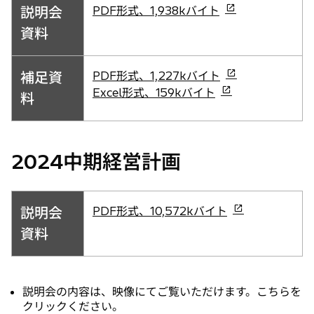
新
説明会
PDF形式、1,938kバイト
ブ
し
で
資料
い
開
タ
く
新
補足資
PDF形式、1,227kバイト
ブ
し
新
Excel形式、159kバイト
で
料
い
し
開
タ
い
く
ブ
タ
2024中期経営計画
で
ブ
開
で
く
開
く
新
説明会
PDF形式、10,572kバイト
し
資料
い
タ
ブ
説明会の内容は、映像にてご覧いただけます。こちらを
で
クリックください。
開