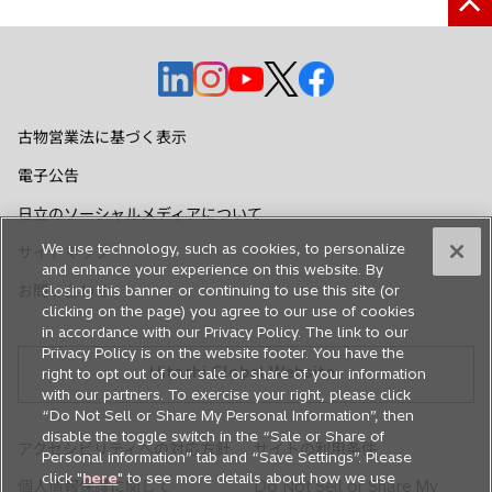
新
新
新
新
新
し
し
し
し
し
い
い
い
い
い
古物営業法に基づく表示
タ
タ
タ
タ
タ
電子公告
ブ
ブ
ブ
ブ
ブ
で
で
で
で
で
日立のソーシャルメディアについて
開
開
開
開
開
We use technology, such as cookies, to personalize
サイトマップ
く
く
く
く
く
and enhance your experience on this website. By
お問い合わせ
closing this banner or continuing to use this site (or
clicking on the page) you agree to our use of cookies
in accordance with our Privacy Policy. The link to our
Privacy Policy is on the website footer. You have the
Hitachi Global Website
right to opt out of our sale or share of your information
with our partners. To exercise your right, please click
“Do Not Sell or Share My Personal Information”, then
disable the toggle switch in the “Sale or Share of
アクセシビリティへの対応方針
サイトの利用条件
Personal information” tab and “Save Settings”. Please
click "
here
" to see more details about how we use
個人情報保護に関して
Do Not Sell or Share My