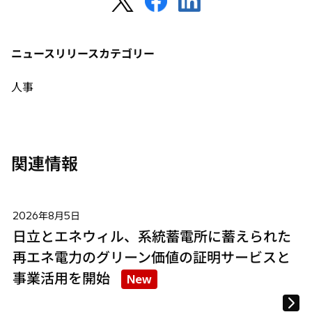
し
し
し
い
い
い
タ
タ
タ
ニュースリリースカテゴリー
ブ
ブ
ブ
で
で
で
人事
開
開
開
く
く
く
関連情報
2026年8月5日
日立とエネウィル、系統蓄電所に蓄えられた
再エネ電力のグリーン価値の証明サービスと
事業活用を開始
New