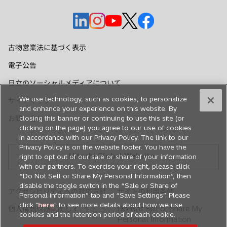
新
新
新
新
新
し
し
し
し
し
い
い
い
い
い
古物営業法に基づく表示
タ
タ
タ
タ
タ
電子公告
ブ
ブ
ブ
ブ
ブ
で
で
で
で
で
日立のソーシャルメディアについて
開
開
開
開
開
We use technology, such as cookies, to personalize
サイトマップ
く
く
く
く
く
and enhance your experience on this website. By
お問い合わせ
closing this banner or continuing to use this site (or
clicking on the page) you agree to our use of cookies
in accordance with our Privacy Policy. The link to our
Privacy Policy is on the website footer. You have the
Hitachi Global Website
right to opt out of our sale or share of your information
with our partners. To exercise your right, please click
“Do Not Sell or Share My Personal Information”, then
disable the toggle switch in the “Sale or Share of
アクセシビリティへの対応方針
サイトの利用条件
Personal information” tab and “Save Settings”. Please
click "
here
" to see more details about how we use
個人情報保護に関して
Do Not Sell or Share My
cookies and the retention period of each cookie.
Personal Information