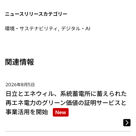
い
い
い
タ
タ
タ
ニュースリリースカテゴリー
ブ
ブ
ブ
で
で
で
環境・サステナビリティ, デジタル・AI
開
開
開
く
く
く
関連情報
2026年8月5日
日立とエネウィル、系統蓄電所に蓄えられた
再エネ電力のグリーン価値の証明サービスと
事業活用を開始
New