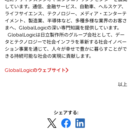
しています。通信、金融サービス、自動車、ヘルスケア、
ライフサイエンス、テクノロジー、メディア・エンターテ
イメント、製造業、半導体など、多種多様な業界のお客さ
まへ、GlobalLogicの深い専門知識を提供しています。
GlobalLogicは日立製作所のグループ会社として、デー
タとテクノロジーで社会インフラを革新する社会イノベー
ション事業を通じて、人々が幸せで豊かに暮らすことがで
きる持続可能な社会の実現に貢献します。
GlobalLogicのウェブサイト
新
し
以上
い
タ
ブ
で
シェアする:
開
新
新
新
く
し
し
し