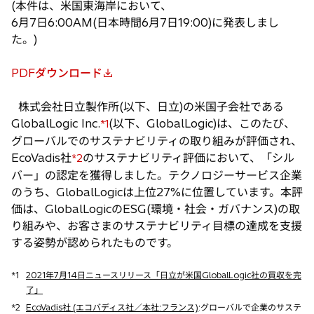
(本件は、米国東海岸において、
6月7日6:00AM(日本時間6月7日19:00)に発表しまし
た。)
PDFダウンロード
新
し
株式会社日立製作所(以下、日立)の米国子会社である
い
GlobalLogic Inc.
(以下、GlobalLogic)は、このたび、
*1
タ
グローバルでのサステナビリティの取り組みが評価され、
ブ
EcoVadis社
のサステナビリティ評価において、「シル
*2
で
バー」の認定を獲得しました。テクノロジーサービス企業
開
のうち、GlobalLogicは上位27%に位置しています。本評
く
価は、GlobalLogicのESG(環境・社会・ガバナンス)の取
り組みや、お客さまのサステナビリティ目標の達成を支援
する姿勢が認められたものです。
*1
2021年7月14日ニュースリリース「日立が米国GlobalLogic社の買収を完
了」
*2
EcoVadis社 (エコバディス社／本社:フランス)
:グローバルで企業のサステ