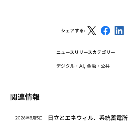
い
タ
ブ
で
新
新
新
開
シェアする:
し
し
し
く
い
い
い
タ
タ
タ
ニュースリリースカテゴリー
ブ
ブ
ブ
で
で
で
デジタル・AI, 金融・公共
開
開
開
く
く
く
関連情報
日立とエネウィル、系統蓄電所
2026年8月5日