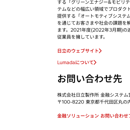
開
する「グリーンエナジー&モビリ
く
テムなどの幅広い領域でプロダク
提供する「オートモティブシステム
を通じてお客さまや社会の課題を
ます。2021年度(2022年3月期
従業員を擁しています。
日立のウェブサイト
Lumadaについて
新
し
お問い合わせ先
い
タ
ブ
株式会社日立製作所 金融システム営
で
〒100-8220 東京都千代田区丸の
開
く
金融ソリューション お問い合わせ
新
し