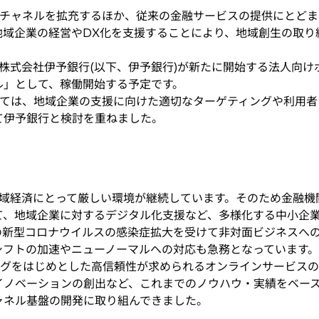
チャネルを拡充するほか、従来の金融サービスの提供にとどま
地域企業の経営やDX化を支援することにより、地域創生の取り
式会社伊予銀行(以下、伊予銀行)が新たに開始する法人向け
ル」として、稼働開始する予定です。
ては、地域企業の支援に向けた適切なターゲティングや利用者
て伊予銀行と検討を重ねました。
域経済にとって厳しい環境が継続しています。そのため金融機
て、地域企業に対するデジタル化支援など、多様化する中小企
新型コロナウイルスの感染症拡大を受けて非対面ビジネスへの転換
シフトの加速やニューノーマルへの対応も急務となっています。
グをはじめとした高信頼性が求められるオンラインサービスの
イノベーションの創出など、これまでのノウハウ・実績をベー
ャネル基盤の開発に取り組んできました。