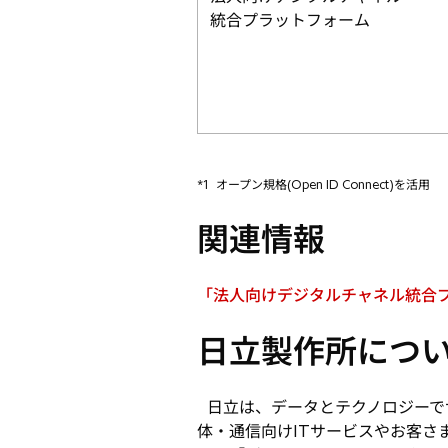
統合プラットフォーム
*1
オープン規格(Open ID Connect)を活用
関連情報
「法人向けデジタルチャネル統合
新
し
日立製作所につ
い
タ
ブ
日立は、データとテクノロジーで
で
体・通信向けITサービスやお客さ