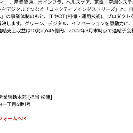
ティ」、産業流通、水インフラ、ヘルスケア、家電・空調システ
トをデジタルでつなぐ「コネクティブインダストリーズ」と、
」の事業体制のもと、ITやOT(制御・運用技術)、プロダクトを
解決します。グリーン、デジタル、イノベーションを原動力に
)の連結売上収益は10兆2,646億円、2022年3月末時点で連結子
業統括本部 [担当:松浦]
内一丁目6番1号
フォームへ